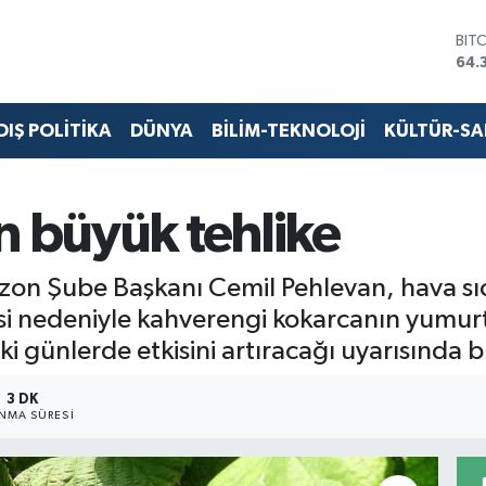
DO
47,
EU
55,
STE
DIŞ POLİTİKA
DÜNYA
BİLİM-TEKNOLOJİ
KÜLTÜR-S
64,
GRA
657
BİS
n büyük tehlike
13.
BIT
64.
zon Şube Başkanı Cemil Pehlevan, hava sıc
si nedeniyle kahverengi kokarcanın yumur
i günlerde etkisini artıracağı uyarısında 
3 DK
NMA SÜRESI