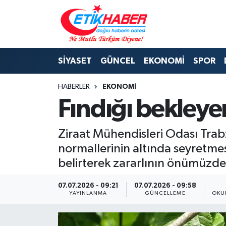
BİLİM-TEKNOLOJİ
Nöbetçi Eczaneler
SİYASET
GÜNCEL
EKONOMİ
SPOR
DIŞ POLİTİKA
Hava Durumu
HABERLER
EKONOMİ
DÜNYA
İstanbul Namaz Vakitleri
Fındığı bekleye
EĞİTİM GENÇLİK
Trafik Durumu
Ziraat Mühendisleri Odası Trab
EKONOMİ
Süper Lig Puan Durumu ve Fikstür
normallerinin altında seyretme
belirterek zararlının önümüzdek
KÖŞE YAZILARI
Tüm Manşetler
07.07.2026 - 09:21
07.07.2026 - 09:58
KÜLTÜR-SANAT-MAGAZİN
Son Dakika Haberleri
YAYINLANMA
GÜNCELLEME
OKU
MEDYA
Haber Arşivi