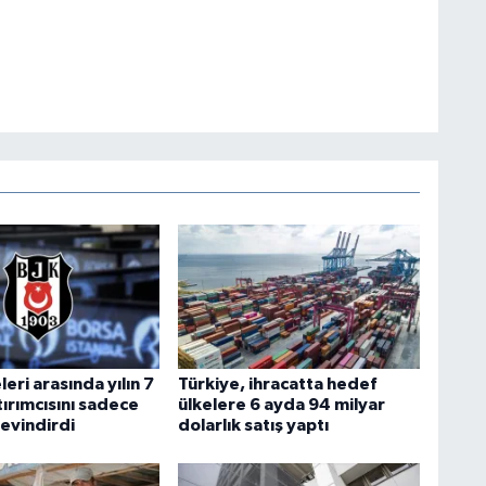
leri arasında yılın 7
Türkiye, ihracatta hedef
ırımcısını sadece
ülkelere 6 ayda 94 milyar
sevindirdi
dolarlık satış yaptı