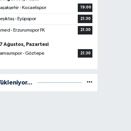
aşakşehir - Kocaelispor
19:00
eşiktaş - Eyüpspor
21:30
med - Erzurumspor FK
21:30
7 Ağustos, Pazartesi
amsunspor - Göztepe
21:30
ükleniyor...