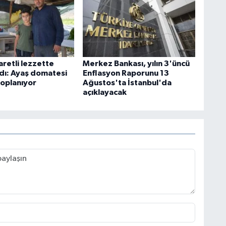
aretli lezzette
Merkez Bankası, yılın 3'üncü
ldı: Ayaş domatesi
Enflasyon Raporunu 13
toplanıyor
Ağustos'ta İstanbul'da
açıklayacak