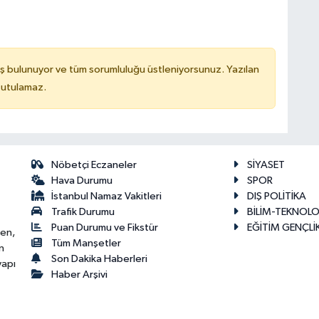
ş bulunuyor ve tüm sorumluluğu üstleniyorsunuz. Yazılan
tutulamaz.
Nöbetçi Eczaneler
SİYASET
Hava Durumu
SPOR
İstanbul Namaz Vakitleri
DIŞ POLİTİKA
Trafik Durumu
BİLİM-TEKNOLO
Puan Durumu ve Fikstür
EĞİTİM GENÇLİ
ken,
Tüm Manşetler
n
Son Dakika Haberleri
yapı
Haber Arşivi