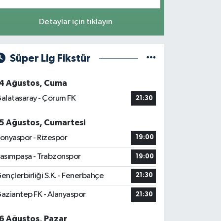
Detaylar için tıklayın
Süper Lig Fikstür
4 Ağustos, Cuma
alatasaray - Çorum FK
21:30
5 Ağustos, Cumartesi
onyaspor - Rizespor
19:00
asımpaşa - Trabzonspor
19:00
ençlerbirliği S.K. - Fenerbahçe
21:30
aziantep FK - Alanyaspor
21:30
6 Ağustos, Pazar