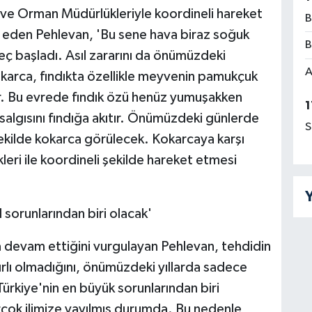
ım ve Orman Müdürlükleriyle koordineli hareket
B
e eden Pehlevan, 'Bu sene hava biraz soğuk
B
eç başladı. Asıl zararını da önümüzdeki
A
arca, fındıkta özellikle meyvenin pamukçuk
r. Bu evrede fındık özü henüz yumuşakken
1
salgısını fındığa akıtır. Önümüzdeki günlerde
S
ekilde kokarca görülecek. Kokarcaya karşı
eri ile koordineli şekilde hareket etmesi
Y
 sorunlarından biri olacak'
 devam ettiğini vurgulayan Pehlevan, tehdidin
nırlı olmadığını, önümüzdeki yıllarda sadece
ürkiye'nin en büyük sorunlarından biri
rçok ilimize yayılmış durumda. Bu nedenle