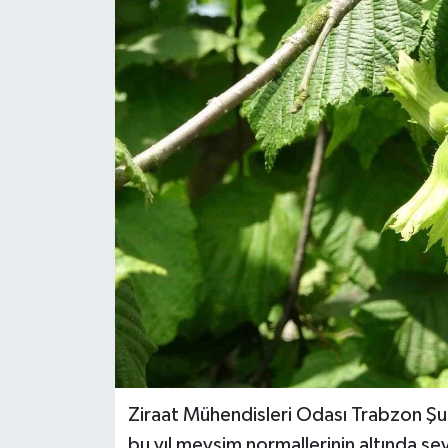
ÖZEL HABER
RÖPORTAJLAR
SAĞLIK
SİYASET
GÜNCEL
SPOR
YAŞAM
Yerel
Ziraat Mühendisleri Odası Trabzon Şub
bu yıl mevsim normallerinin altında s