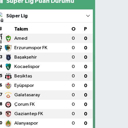
Süper Lig Puan Durumu
Süper Lig
#
Takım
O
P
1
Amed
0
0
2
Erzurumspor FK
0
0
3
Başakşehir
0
0
4
Kocaelispor
0
0
5
Beşiktaş
0
0
6
Eyüpspor
0
0
7
Galatasaray
0
0
8
Çorum FK
0
0
9
Gaziantep FK
0
0
0
Alanyaspor
0
0