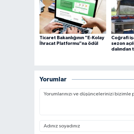
Ticaret Bakanlığının "E-Kolay
Coğrafi iş
İhracat Platformu"na ödül
sezon açı
dalından 
Yorumlar