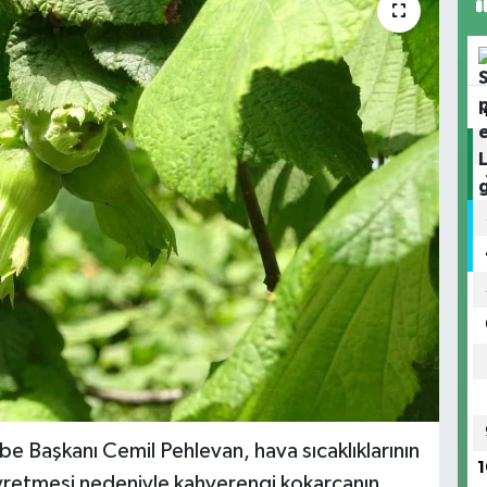
e Başkanı Cemil Pehlevan, hava sıcaklıklarının
1
eyretmesi nedeniyle kahverengi kokarcanın