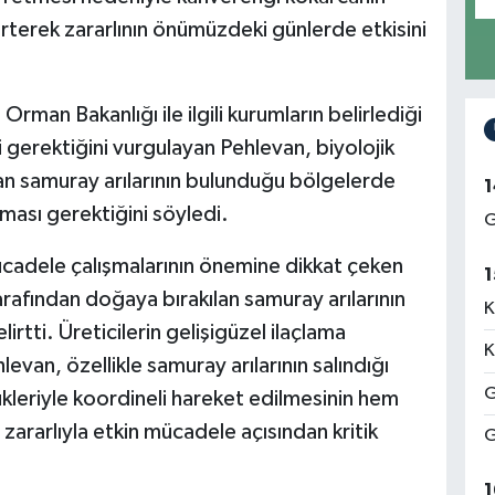
rterek zararlının önümüzdeki günlerde etkisini
man Bakanlığı ile ilgili kurumların belirlediği
gerektiğini vurgulayan Pehlevan, biyolojik
n samuray arılarının bulunduğu bölgelerde
1
aması gerektiğini söyledi.
G
ücadele çalışmalarının önemine dikkat çeken
1
rafından doğaya bırakılan samuray arılarının
K
rtti. Üreticilerin gelişigüzel ilaçlama
K
van, özellikle samuray arılarının salındığı
G
leriyle koordineli hareket edilmesinin hem
zararlıyla etkin mücadele açısından kritik
G
1