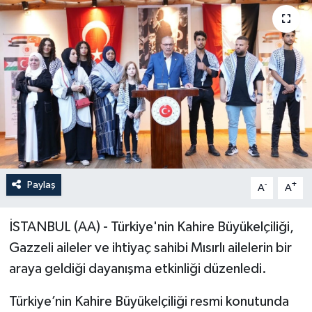
ÖZEL HABER
RÖPORTAJLAR
SAĞLIK
SİYASET
GÜNCEL
Paylaş
-
+
A
A
SPOR
İSTANBUL (AA) - Türkiye'nin Kahire Büyükelçiliği,
YAŞAM
Gazzeli aileler ve ihtiyaç sahibi Mısırlı ailelerin bir
araya geldiği dayanışma etkinliği düzenledi.
Yerel
Türkiye’nin Kahire Büyükelçiliği resmi konutunda