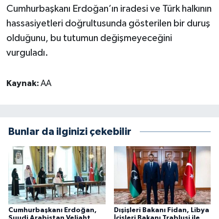
Cumhurbaşkanı Erdoğan’ın iradesi ve Türk halkının
hassasiyetleri doğrultusunda gösterilen bir duruş
olduğunu, bu tutumun değişmeyeceğini
vurguladı.
Kaynak:
AA
Bunlar da ilginizi çekebilir
Cumhurbaşkanı Erdoğan,
Dışişleri Bakanı Fidan, Libya
Suudi Arabistan Veliaht
İçişleri Bakanı Trablusi ile