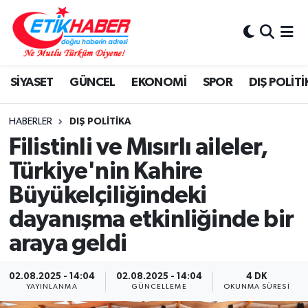
BİLİM-TEKNOLOJİ
Nöbetçi Eczaneler
SİYASET
GÜNCEL
EKONOMİ
SPOR
DIŞ POLİTİ
DIŞ POLİTİKA
Hava Durumu
DÜNYA
İstanbul Namaz Vakitleri
HABERLER
DIŞ POLİTİKA
Filistinli ve Mısırlı aileler,
EĞİTİM GENÇLİK
Trafik Durumu
Türkiye'nin Kahire
Büyükelçiliğindeki
EKONOMİ
Süper Lig Puan Durumu ve Fikstür
dayanışma etkinliğinde bir
KÖŞE YAZILARI
Tüm Manşetler
araya geldi
KÜLTÜR-SANAT-MAGAZİN
Son Dakika Haberleri
02.08.2025 - 14:04
02.08.2025 - 14:04
4 DK
YAYINLANMA
GÜNCELLEME
OKUNMA SÜRESI
MEDYA
Haber Arşivi