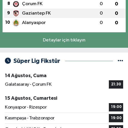
8
Çorum FK
0
0
9
Gaziantep FK
0
0
10
Alanyaspor
0
0
Detaylar için tıklayın
Süper Lig Fikstür
14 Ağustos, Cuma
Galatasaray - Çorum FK
21:30
15 Ağustos, Cumartesi
Konyaspor - Rizespor
19:00
Kasımpaşa - Trabzonspor
19:00