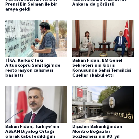
Prensi Bin Selman ile bir
Ankara'da görüştü
araya geldi
TİKA, Kerkük'teki
Bakan Fidan, BM Genel
Altunköprü Şehitliği'nde
Sekreteri'nin Kıbrıs
restorasyon çalışması
Konusunda Şahsi Temsilcisi
başlattı
Cuellar'ı kabul etti
Bakan Fidan, Türkiye'nin
Dışişleri Bakanlığından
ASEAN Diyalog Ortağı
Montrö Boğazlar
olarak kabul edildiğini
Sözleşmesi'nin 90. yıl