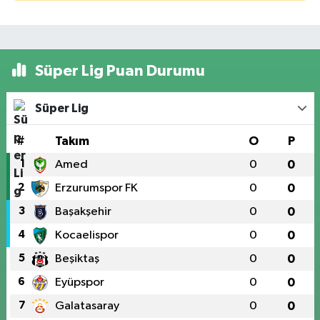
Süper Lig Puan Durumu
Süper Lig
#
Takım
O
P
1
Amed
0
0
2
Erzurumspor FK
0
0
3
Başakşehir
0
0
4
Kocaelispor
0
0
5
Beşiktaş
0
0
6
Eyüpspor
0
0
7
Galatasaray
0
0