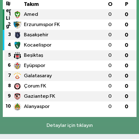
#
Takım
O
P
1
Amed
0
0
2
Erzurumspor FK
0
0
3
Başakşehir
0
0
4
Kocaelispor
0
0
5
Beşiktaş
0
0
6
Eyüpspor
0
0
7
Galatasaray
0
0
8
Çorum FK
0
0
9
Gaziantep FK
0
0
10
Alanyaspor
0
0
Detaylar için tıklayın