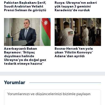
Pakistan Başbakanı Şerif,
Rusya: Ukrayna’nın askeri
Suudi Arabistan Veliaht
yük taşıyan 3 gemisini
Prensi Selman ile görüştü
Karadeniz’de vurduk
Azerbaycanlı Bakan
Bosna-Hersek'ten yola
Bayramov: 'İhtiyaç
çıkan 'Filistin Konvoyu'
duyulması halinde
Adana'dan ayrıldı
Ukrayna'ya da doğal gaz
tedarik etmeye hazırız'
Yorumlar