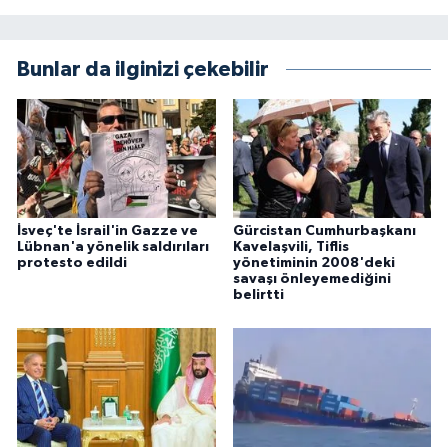
Bunlar da ilginizi çekebilir
İsveç'te İsrail'in Gazze ve
Gürcistan Cumhurbaşkanı
Lübnan'a yönelik saldırıları
Kavelaşvili, Tiflis
protesto edildi
yönetiminin 2008'deki
savaşı önleyemediğini
belirtti