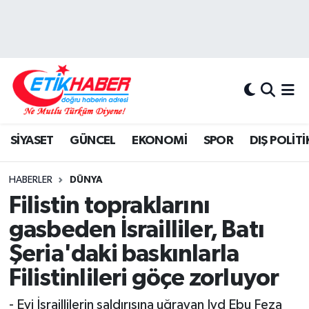
BİLİM-TEKNOLOJİ
Nöbetçi Eczaneler
DIŞ POLİTİKA
Hava Durumu
DÜNYA
İstanbul Namaz Vakitleri
SİYASET
GÜNCEL
EKONOMİ
SPOR
DIŞ POLİTİ
EĞİTİM GENÇLİK
Trafik Durumu
HABERLER
DÜNYA
EKONOMİ
Süper Lig Puan Durumu ve Fikstür
Filistin topraklarını
gasbeden İsrailliler, Batı
KÖŞE YAZILARI
Tüm Manşetler
Şeria'daki baskınlarla
KÜLTÜR-SANAT-MAGAZİN
Son Dakika Haberleri
Filistinlileri göçe zorluyor
MEDYA
Haber Arşivi
- Evi İsraillilerin saldırısına uğrayan Iyd Ebu Feza