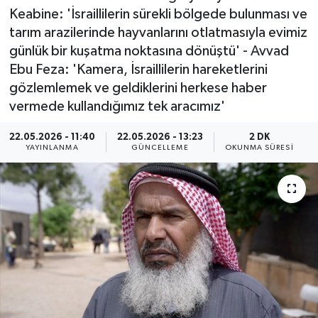
Keabine: 'İsraillilerin sürekli bölgede bulunması ve
ÖZEL HABER
tarım arazilerinde hayvanlarını otlatmasıyla evimiz
günlük bir kuşatma noktasına dönüştü' - Avvad
RÖPORTAJLAR
Ebu Feza: 'Kamera, İsraillilerin hareketlerini
gözlemlemek ve geldiklerini herkese haber
SAĞLIK
vermede kullandığımız tek aracımız'
SİYASET
22.05.2026 - 11:40
22.05.2026 - 13:23
2 DK
YAYINLANMA
GÜNCELLEME
OKUNMA SÜRESI
GÜNCEL
SPOR
YAŞAM
Yerel