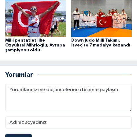
Milli pentatlet İlke
Down Judo Milli Takımı,
Özyüksel Mihrioğlu, Avrupa
İsveç'te 7 madalya kazandı
şampiyonu oldu
Yorumlar