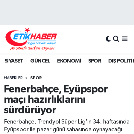
BİLİM-TEKNOLOJİ
Nöbetçi Eczaneler
DIŞ POLİTİKA
Hava Durumu
DÜNYA
İstanbul Namaz Vakitleri
SİYASET
GÜNCEL
EKONOMİ
SPOR
DIŞ POLİTİ
EĞİTİM GENÇLİK
Trafik Durumu
HABERLER
SPOR
EKONOMİ
Süper Lig Puan Durumu ve Fikstür
Fenerbahçe, Eyüpspor
maçı hazırlıklarını
KÖŞE YAZILARI
Tüm Manşetler
sürdürüyor
KÜLTÜR-SANAT-MAGAZİN
Son Dakika Haberleri
Fenerbahçe, Trendyol Süper Lig'in 34. haftasında
Eyüpspor ile pazar günü sahasında oynayacağı
MEDYA
Haber Arşivi