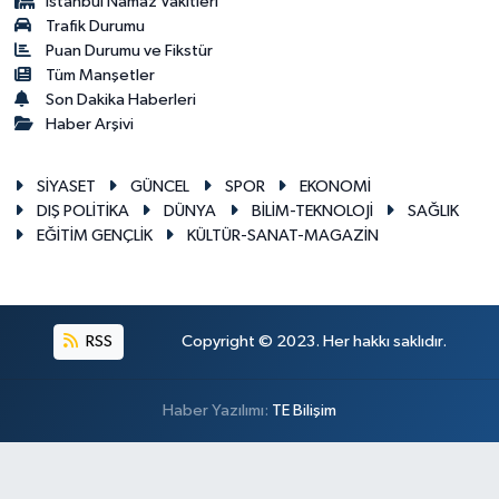
İstanbul Namaz Vakitleri
Trafik Durumu
Puan Durumu ve Fikstür
Tüm Manşetler
Son Dakika Haberleri
Haber Arşivi
SİYASET
GÜNCEL
SPOR
EKONOMİ
DIŞ POLİTİKA
DÜNYA
BİLİM-TEKNOLOJİ
SAĞLIK
EĞİTİM GENÇLİK
KÜLTÜR-SANAT-MAGAZİN
RSS
Copyright © 2023. Her hakkı saklıdır.
Haber Yazılımı:
TE Bilişim