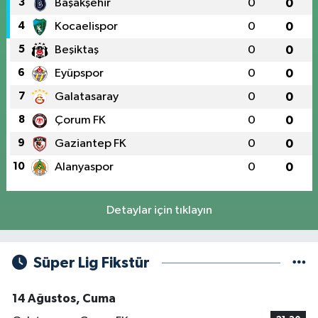
3
Başakşehir
0
0
4
Kocaelispor
0
0
5
Beşiktaş
0
0
6
Eyüpspor
0
0
7
Galatasaray
0
0
8
Çorum FK
0
0
9
Gaziantep FK
0
0
10
Alanyaspor
0
0
Detaylar için tıklayın
Süper Lig Fikstür
14 Ağustos, Cuma