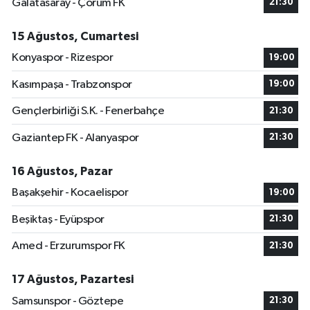
Galatasaray - Çorum FK
21:30
15 Ağustos, Cumartesi
Konyaspor - Rizespor
19:00
Kasımpaşa - Trabzonspor
19:00
Gençlerbirliği S.K. - Fenerbahçe
21:30
Gaziantep FK - Alanyaspor
21:30
16 Ağustos, Pazar
Başakşehir - Kocaelispor
19:00
Beşiktaş - Eyüpspor
21:30
Amed - Erzurumspor FK
21:30
17 Ağustos, Pazartesi
Samsunspor - Göztepe
21:30