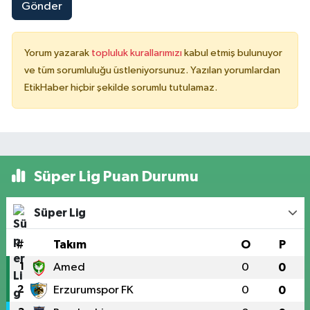
Gönder
Yorum yazarak
topluluk kurallarımızı
kabul etmiş bulunuyor
ve tüm sorumluluğu üstleniyorsunuz. Yazılan yorumlardan
EtikHaber hiçbir şekilde sorumlu tutulamaz.
Süper Lig Puan Durumu
Süper Lig
#
Takım
O
P
1
Amed
0
0
2
Erzurumspor FK
0
0