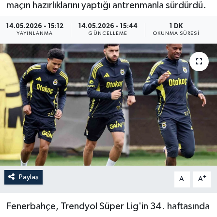
maçın hazırlıklarını yaptığı antrenmanla sürdürdü.
ÖZEL HABER
14.05.2026 - 15:12
14.05.2026 - 15:44
1 DK
YAYINLANMA
GÜNCELLEME
OKUNMA SÜRESI
RÖPORTAJLAR
SAĞLIK
SİYASET
GÜNCEL
SPOR
YAŞAM
Paylaş
-
+
A
A
Yerel
Fenerbahçe, Trendyol Süper Lig'in 34. haftasında