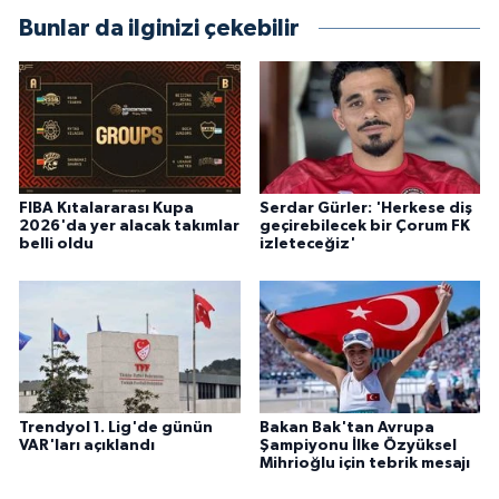
Bunlar da ilginizi çekebilir
FIBA Kıtalararası Kupa
Serdar Gürler: 'Herkese diş
2026'da yer alacak takımlar
geçirebilecek bir Çorum FK
belli oldu
izleteceğiz'
Trendyol 1. Lig'de günün
Bakan Bak'tan Avrupa
VAR'ları açıklandı
Şampiyonu İlke Özyüksel
Mihrioğlu için tebrik mesajı