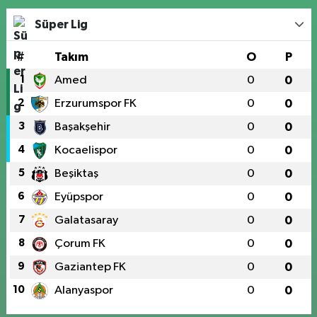
Süper Lig
#
Takım
O
P
1
Amed
0
0
2
Erzurumspor FK
0
0
3
Başakşehir
0
0
4
Kocaelispor
0
0
5
Beşiktaş
0
0
6
Eyüpspor
0
0
7
Galatasaray
0
0
8
Çorum FK
0
0
9
Gaziantep FK
0
0
10
Alanyaspor
0
0