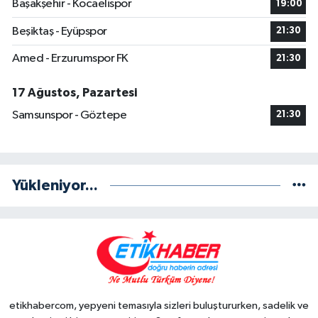
Başakşehir - Kocaelispor
19:00
Beşiktaş - Eyüpspor
21:30
Amed - Erzurumspor FK
21:30
17 Ağustos, Pazartesi
Samsunspor - Göztepe
21:30
Yükleniyor...
etikhabercom, yepyeni temasıyla sizleri buluştururken, sadelik ve