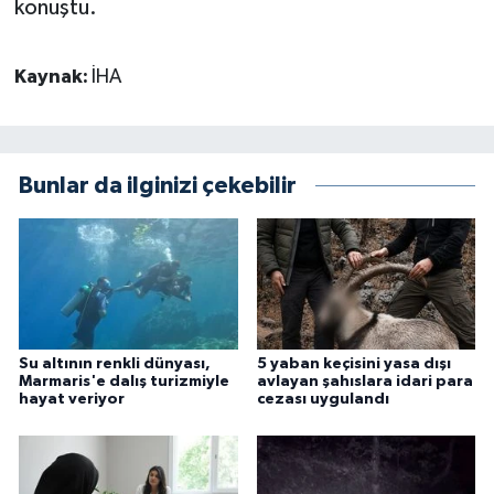
konuştu.
Kaynak:
İHA
Bunlar da ilginizi çekebilir
Su altının renkli dünyası,
5 yaban keçisini yasa dışı
Marmaris'e dalış turizmiyle
avlayan şahıslara idari para
hayat veriyor
cezası uygulandı