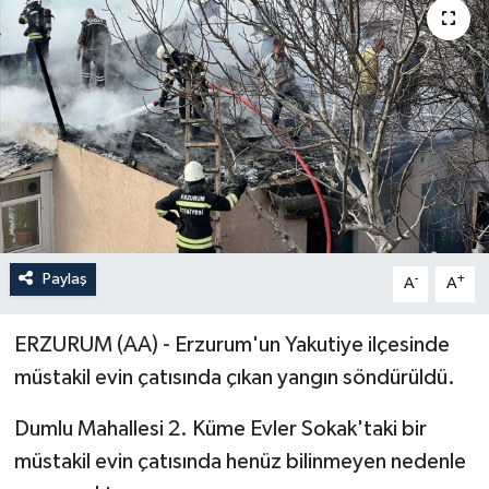
ÖZEL HABER
RÖPORTAJLAR
SAĞLIK
SİYASET
GÜNCEL
Paylaş
-
+
A
A
SPOR
ERZURUM (AA) - Erzurum'un Yakutiye ilçesinde
YAŞAM
müstakil evin çatısında çıkan yangın söndürüldü.
Dumlu Mahallesi 2. Küme Evler Sokak'taki bir
Yerel
müstakil evin çatısında henüz bilinmeyen nedenle