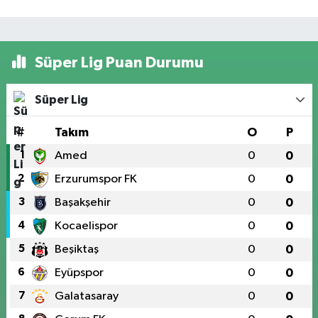
Süper Lig Puan Durumu
Süper Lig
#
Takım
O
P
1
Amed
0
0
2
Erzurumspor FK
0
0
3
Başakşehir
0
0
4
Kocaelispor
0
0
5
Beşiktaş
0
0
6
Eyüpspor
0
0
7
Galatasaray
0
0