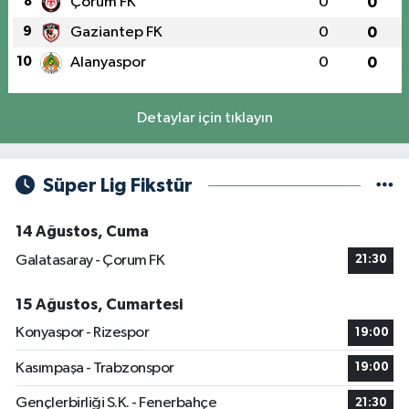
8
Çorum FK
0
0
9
Gaziantep FK
0
0
10
Alanyaspor
0
0
Detaylar için tıklayın
Süper Lig Fikstür
14 Ağustos, Cuma
Galatasaray - Çorum FK
21:30
15 Ağustos, Cumartesi
Konyaspor - Rizespor
19:00
Kasımpaşa - Trabzonspor
19:00
Gençlerbirliği S.K. - Fenerbahçe
21:30