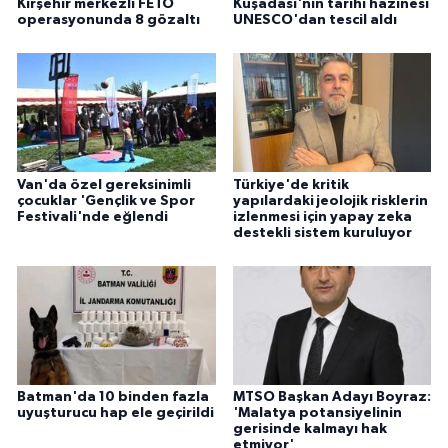
Kırşehir merkezli FETÖ
Kuşadası'nın tarihi hazinesi
operasyonunda 8 gözaltı
UNESCO'dan tescil aldı
Van'da özel gereksinimli
Türkiye'de kritik
çocuklar 'Gençlik ve Spor
yapılardaki jeolojik risklerin
Festivali'nde eğlendi
izlenmesi için yapay zeka
destekli sistem kuruluyor
Batman'da 10 binden fazla
MTSO Başkan Adayı Boyraz:
uyuşturucu hap ele geçirildi
'Malatya potansiyelinin
gerisinde kalmayı hak
etmiyor'