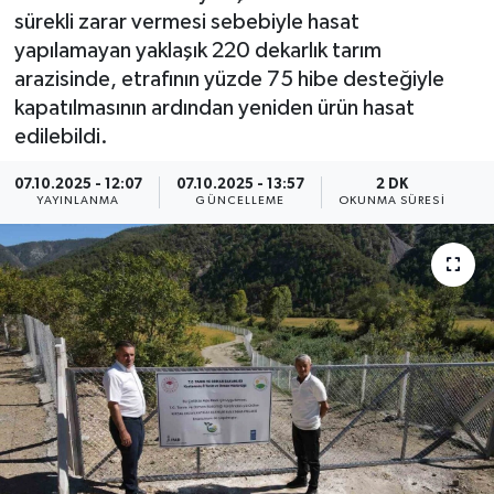
sürekli zarar vermesi sebebiyle hasat
ÖZEL HABER
yapılamayan yaklaşık 220 dekarlık tarım
arazisinde, etrafının yüzde 75 hibe desteğiyle
RÖPORTAJLAR
kapatılmasının ardından yeniden ürün hasat
edilebildi.
SAĞLIK
07.10.2025 - 12:07
07.10.2025 - 13:57
2 DK
YAYINLANMA
GÜNCELLEME
OKUNMA SÜRESI
SİYASET
GÜNCEL
SPOR
YAŞAM
Yerel