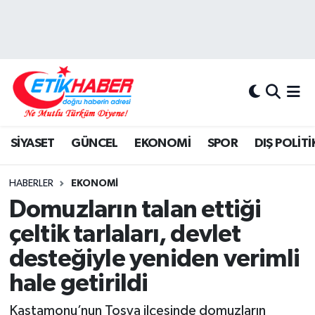
BİLİM-TEKNOLOJİ
Nöbetçi Eczaneler
DIŞ POLİTİKA
Hava Durumu
DÜNYA
İstanbul Namaz Vakitleri
SİYASET
GÜNCEL
EKONOMİ
SPOR
DIŞ POLİTİ
EĞİTİM GENÇLİK
Trafik Durumu
HABERLER
EKONOMİ
EKONOMİ
Süper Lig Puan Durumu ve Fikstür
Domuzların talan ettiği
çeltik tarlaları, devlet
KÖŞE YAZILARI
Tüm Manşetler
desteğiyle yeniden verimli
KÜLTÜR-SANAT-MAGAZİN
Son Dakika Haberleri
hale getirildi
MEDYA
Haber Arşivi
Kastamonu’nun Tosya ilçesinde domuzların