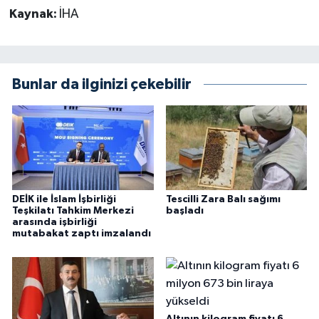
Kaynak:
İHA
Bunlar da ilginizi çekebilir
DEİK ile İslam İşbirliği
Tescilli Zara Balı sağımı
Teşkilatı Tahkim Merkezi
başladı
arasında işbirliği
mutabakat zaptı imzalandı