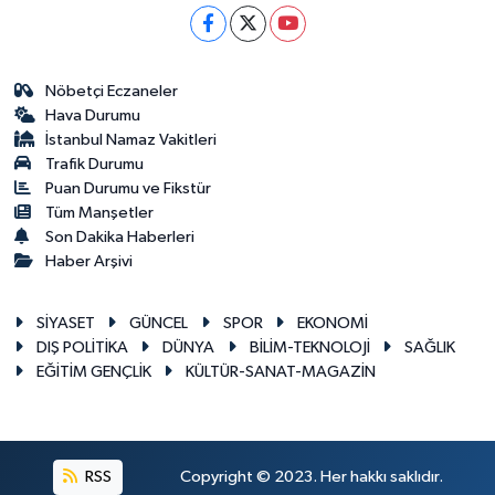
Nöbetçi Eczaneler
Hava Durumu
İstanbul Namaz Vakitleri
Trafik Durumu
Puan Durumu ve Fikstür
Tüm Manşetler
Son Dakika Haberleri
Haber Arşivi
SİYASET
GÜNCEL
SPOR
EKONOMİ
DIŞ POLİTİKA
DÜNYA
BİLİM-TEKNOLOJİ
SAĞLIK
EĞİTİM GENÇLİK
KÜLTÜR-SANAT-MAGAZİN
RSS
Copyright © 2023. Her hakkı saklıdır.