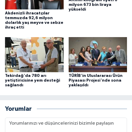
Altının kilogram fiyatı 6
milyon 673 bin liraya
yükseldi
Akdenizli ihracatçılar
temmuzda 92,6 milyon
dolarlık yaş meyve ve sebze
ihraç etti
Tekirdağ'da 780 arı
TÜRİB'in Uluslararası Ürün
yetiştiricisine yem desteği
Piyasası Projesi'nde sona
sağlandı
yaklaşıldı
Yorumlar