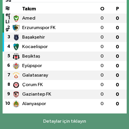
#
Takım
O
P
1
Amed
0
0
2
Erzurumspor FK
0
0
3
Başakşehir
0
0
4
Kocaelispor
0
0
5
Beşiktaş
0
0
6
Eyüpspor
0
0
7
Galatasaray
0
0
8
Çorum FK
0
0
9
Gaziantep FK
0
0
10
Alanyaspor
0
0
Detaylar için tıklayın