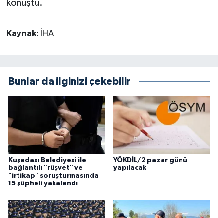
konuştu.
Kaynak:
İHA
Bunlar da ilginizi çekebilir
Kuşadası Belediyesi ile
YÖKDİL/2 pazar günü
bağlantılı "rüşvet" ve
yapılacak
"irtikap" soruşturmasında
15 şüpheli yakalandı