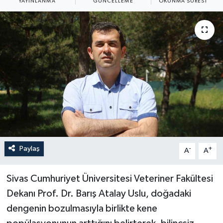
YAYINLANMA
GÜNCELLEME
OKUNMA SÜRESI
ÖZEL HABER
RÖPORTAJLAR
SAĞLIK
SİYASET
GÜNCEL
SPOR
Paylaş
-
+
A
A
YAŞAM
Sivas Cumhuriyet Üniversitesi Veteriner Fakültesi
Dekanı Prof. Dr. Barış Atalay Uslu, doğadaki
Yerel
dengenin bozulmasıyla birlikte kene