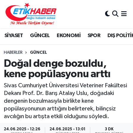
BİLİM-TEKNOLOJİ
Nöbetçi Eczaneler
SİYASET
GÜNCEL
EKONOMİ
SPOR
DIŞ POLİTİ
DIŞ POLİTİKA
Hava Durumu
DÜNYA
İstanbul Namaz Vakitleri
HABERLER
GÜNCEL
Doğal denge bozuldu,
EĞİTİM GENÇLİK
Trafik Durumu
kene popülasyonu arttı
EKONOMİ
Süper Lig Puan Durumu ve Fikstür
Sivas Cumhuriyet Üniversitesi Veteriner Fakültesi
Dekanı Prof. Dr. Barış Atalay Uslu, doğadaki
KÖŞE YAZILARI
Tüm Manşetler
dengenin bozulmasıyla birlikte kene
popülasyonunun arttığını belirterek, bilinçsiz
KÜLTÜR-SANAT-MAGAZİN
Son Dakika Haberleri
avcılığın bu artışta etkili olduğunu söyledi.
MEDYA
Haber Arşivi
24.06.2025 - 12:26
24.06.2025 - 13:01
3 DK