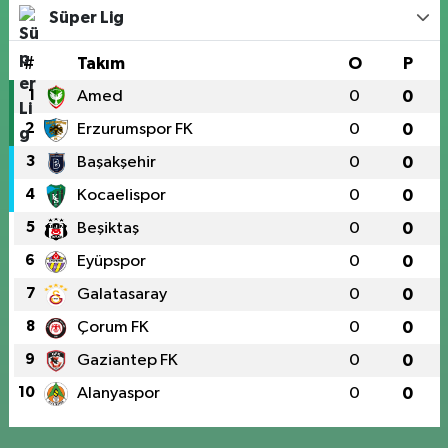
Süper Lig
#
Takım
O
P
1
Amed
0
0
2
Erzurumspor FK
0
0
3
Başakşehir
0
0
4
Kocaelispor
0
0
5
Beşiktaş
0
0
6
Eyüpspor
0
0
7
Galatasaray
0
0
8
Çorum FK
0
0
9
Gaziantep FK
0
0
10
Alanyaspor
0
0