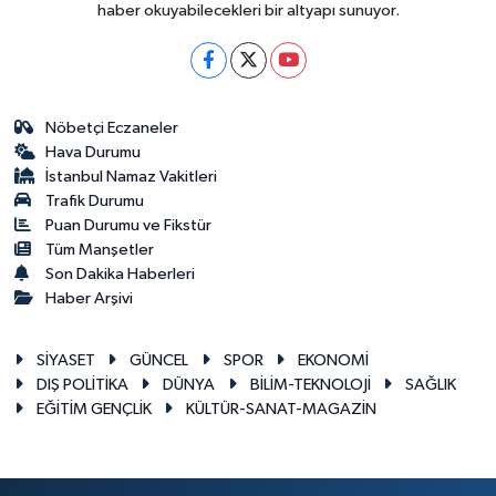
haber okuyabilecekleri bir altyapı sunuyor.
Nöbetçi Eczaneler
Hava Durumu
İstanbul Namaz Vakitleri
Trafik Durumu
Puan Durumu ve Fikstür
Tüm Manşetler
Son Dakika Haberleri
Haber Arşivi
SİYASET
GÜNCEL
SPOR
EKONOMİ
DIŞ POLİTİKA
DÜNYA
BİLİM-TEKNOLOJİ
SAĞLIK
EĞİTİM GENÇLİK
KÜLTÜR-SANAT-MAGAZİN