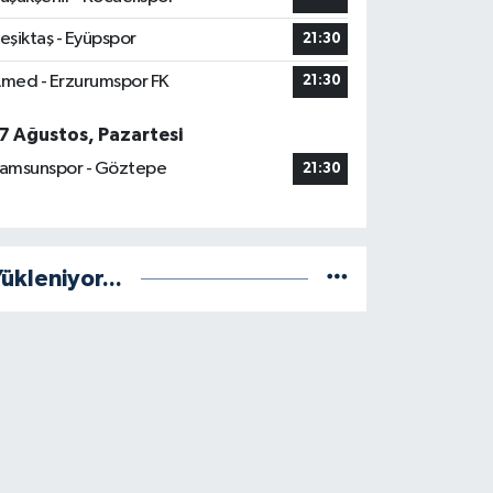
eşiktaş - Eyüpspor
21:30
med - Erzurumspor FK
21:30
7 Ağustos, Pazartesi
amsunspor - Göztepe
21:30
ükleniyor...