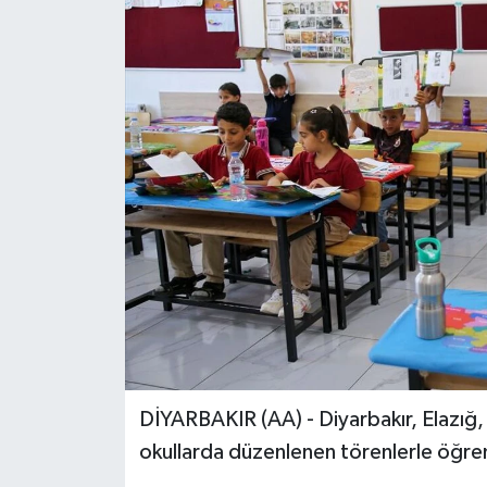
ÖZEL HABER
RÖPORTAJLAR
SAĞLIK
SİYASET
GÜNCEL
SPOR
YAŞAM
DİYARBAKIR (AA) - Diyarbakır, Elazığ, 
Yerel
okullarda düzenlenen törenlerle öğrenc