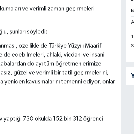
okumaları ve verimli zaman geçirmeleri
B
A
lu, şunları söyledi:
1
anması, özellikle de Türkiye Yüzyılı Maarif
S
de edebilmeleri, ahlaki, vicdani ve insani
i çabalardan dolayı tüm öğretmenlerimize
ız, güzel ve verimli bir tatil geçirmelerini,
Y
ına yeniden kavuşmalarını temenni ediyor, onlar
v yaptığı 730 okulda 152 bin 312 öğrenci