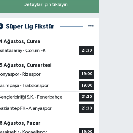
Detaylar için tıklayın
Süper Lig Fikstür
4 Ağustos, Cuma
alatasaray - Çorum FK
21:30
5 Ağustos, Cumartesi
onyaspor - Rizespor
19:00
asımpaşa - Trabzonspor
19:00
ençlerbirliği S.K. - Fenerbahçe
21:30
aziantep FK - Alanyaspor
21:30
6 Ağustos, Pazar
aşakşehir - Kocaelispor
19:00