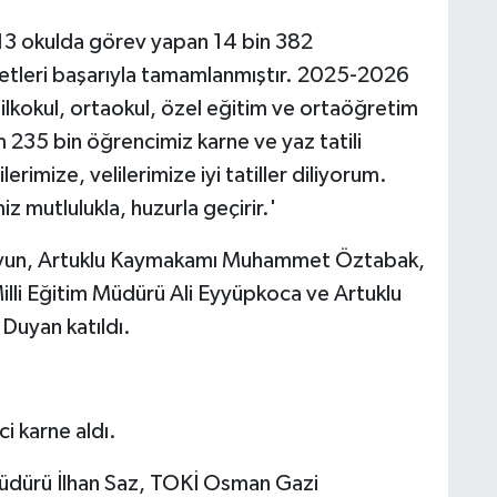
513 okulda görev yapan 14 bin 382
etleri başarıyla tamamlanmıştır. 2025-2026
ilkokul, ortaokul, özel eğitim ve ortaöğretim
35 bin öğrencimiz karne ve yaz tatili
imize, velilerimize iyi tatiller diliyorum.
z mutlulukla, huzurla geçirir.'
Koyun, Artuklu Kaymakamı Muhammet Öztabak,
illi Eğitim Müdürü Ali Eyyüpkoca ve Artuklu
Duyan katıldı.
i karne aldı.
m Müdürü İlhan Saz, TOKİ Osman Gazi