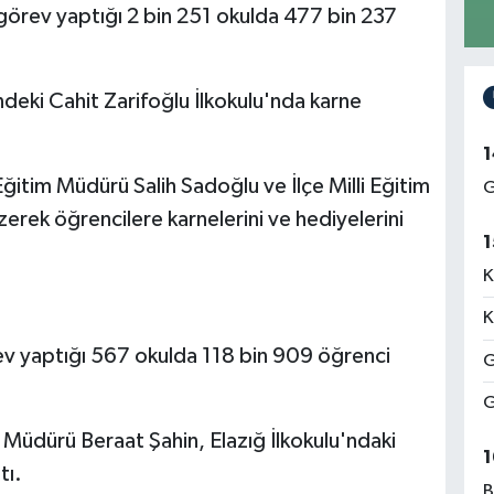
görev yaptığı 2 bin 251 okulda 477 bin 237
deki Cahit Zarifoğlu İlkokulu'nda karne
1
 Eğitim Müdürü Salih Sadoğlu ve İlçe Milli Eğitim
G
zerek öğrencilere karnelerini ve hediyelerini
1
K
K
v yaptığı 567 okulda 118 bin 909 öğrenci
G
G
m Müdürü Beraat Şahin, Elazığ İlkokulu'ndaki
1
tı.
B