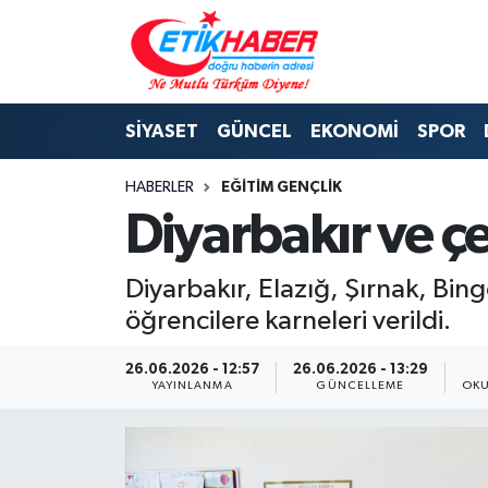
BİLİM-TEKNOLOJİ
Nöbetçi Eczaneler
SİYASET
GÜNCEL
EKONOMİ
SPOR
DIŞ POLİTİKA
Hava Durumu
HABERLER
EĞİTİM GENÇLİK
DÜNYA
İstanbul Namaz Vakitleri
Diyarbakır ve çe
EĞİTİM GENÇLİK
Trafik Durumu
Diyarbakır, Elazığ, Şırnak, Bin
EKONOMİ
Süper Lig Puan Durumu ve Fikstür
öğrencilere karneleri verildi.
KÖŞE YAZILARI
Tüm Manşetler
26.06.2026 - 12:57
26.06.2026 - 13:29
YAYINLANMA
GÜNCELLEME
OKU
KÜLTÜR-SANAT-MAGAZİN
Son Dakika Haberleri
MEDYA
Haber Arşivi