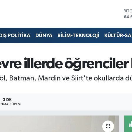
DO
47,
EU
55,
STE
DIŞ POLİTİKA
DÜNYA
BİLİM-TEKNOLOJİ
KÜLTÜR-S
64,
GRA
651
BİS
vre illerde öğrenciler 
13.
BIT
64.
göl, Batman, Mardin ve Siirt'te okullarda 
3 DK
NMA SÜRESI