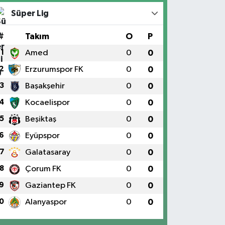
Süper Lig
#
Takım
O
P
1
Amed
0
0
2
Erzurumspor FK
0
0
3
Başakşehir
0
0
4
Kocaelispor
0
0
5
Beşiktaş
0
0
6
Eyüpspor
0
0
7
Galatasaray
0
0
8
Çorum FK
0
0
9
Gaziantep FK
0
0
0
Alanyaspor
0
0