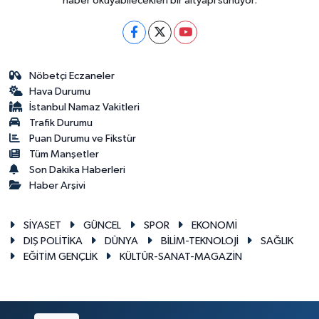
haber okuyabilecekleri bir altyapı sunuyor.
Nöbetçi Eczaneler
Hava Durumu
İstanbul Namaz Vakitleri
Trafik Durumu
Puan Durumu ve Fikstür
Tüm Manşetler
Son Dakika Haberleri
Haber Arşivi
SİYASET
GÜNCEL
SPOR
EKONOMİ
DIŞ POLİTİKA
DÜNYA
BİLİM-TEKNOLOJİ
SAĞLIK
EĞİTİM GENÇLİK
KÜLTÜR-SANAT-MAGAZİN