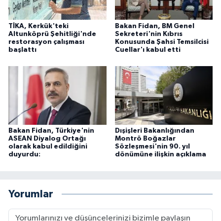
TİKA, Kerkük'teki
Bakan Fidan, BM Genel
Altunköprü Şehitliği'nde
Sekreteri'nin Kıbrıs
restorasyon çalışması
Konusunda Şahsi Temsilcisi
başlattı
Cuellar'ı kabul etti
Bakan Fidan, Türkiye'nin
Dışişleri Bakanlığından
ASEAN Diyalog Ortağı
Montrö Boğazlar
olarak kabul edildiğini
Sözleşmesi'nin 90. yıl
duyurdu:
dönümüne ilişkin açıklama
Yorumlar