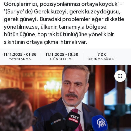
Görüşlerimizi, pozisyonlarımızı ortaya koyduk' -
ÖZEL HABER
'(Suriye'de) Gerek kuzeyi, gerek kuzeydoğusu,
gerek güneyi. Buradaki problemler eğer dikkatle
RÖPORTAJLAR
yönetilmezse, ülkenin tamamıyla bölgesel
bütünlüğüne, toprak bütünlüğüne yönelik bir
SAĞLIK
sıkıntının ortaya çıkma ihtimali var.
SİYASET
11.11.2025 - 01:36
11.11.2025 - 10:50
7 DK
YAYINLANMA
GÜNCELLEME
OKUNMA SÜRESI
GÜNCEL
SPOR
YAŞAM
Yerel