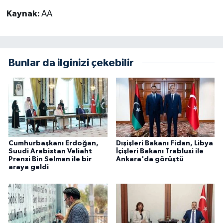
Kaynak:
AA
Bunlar da ilginizi çekebilir
Cumhurbaşkanı Erdoğan,
Dışişleri Bakanı Fidan, Libya
Suudi Arabistan Veliaht
İçişleri Bakanı Trablusi ile
Prensi Bin Selman ile bir
Ankara'da görüştü
araya geldi