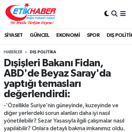
BİLİM-TEKNOLOJİ
Nöbetçi Eczaneler
SİYASET
GÜNCEL
EKONOMİ
SPOR
DIŞ POLİTİ
DIŞ POLİTİKA
Hava Durumu
DÜNYA
İstanbul Namaz Vakitleri
HABERLER
DIŞ POLİTİKA
Dışişleri Bakanı Fidan,
EĞİTİM GENÇLİK
Trafik Durumu
ABD'de Beyaz Saray'da
yaptığı temasları
EKONOMİ
Süper Lig Puan Durumu ve Fikstür
değerlendirdi:
KÖŞE YAZILARI
Tüm Manşetler
-'Özellikle Suriye'nin güneyinde, kuzeyinde ve
KÜLTÜR-SANAT-MAGAZİN
Son Dakika Haberleri
diğer yerlerdeki sorun alanları daha iyi nasıl
yönetilebilir? Sezar Yasasıyla ilgili çalışmalar nasıl
MEDYA
Haber Arşivi
yapılabilir? Onlara detaylı bakma imkanımız oldu.