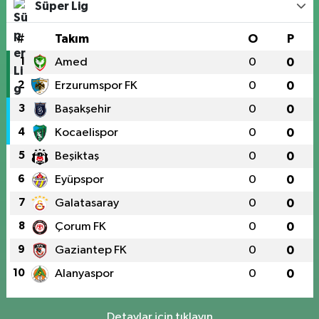
Süper Lig
#
Takım
O
P
1
Amed
0
0
2
Erzurumspor FK
0
0
3
Başakşehir
0
0
4
Kocaelispor
0
0
5
Beşiktaş
0
0
6
Eyüpspor
0
0
7
Galatasaray
0
0
8
Çorum FK
0
0
9
Gaziantep FK
0
0
10
Alanyaspor
0
0
Detaylar için tıklayın