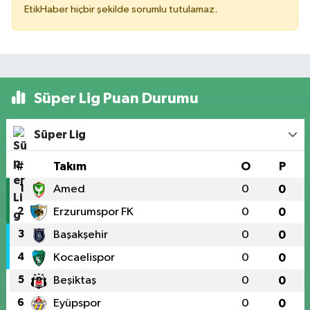
EtikHaber hiçbir şekilde sorumlu tutulamaz.
Süper Lig Puan Durumu
Süper Lig
#
Takım
O
P
1
Amed
0
0
2
Erzurumspor FK
0
0
3
Başakşehir
0
0
4
Kocaelispor
0
0
5
Beşiktaş
0
0
6
Eyüpspor
0
0