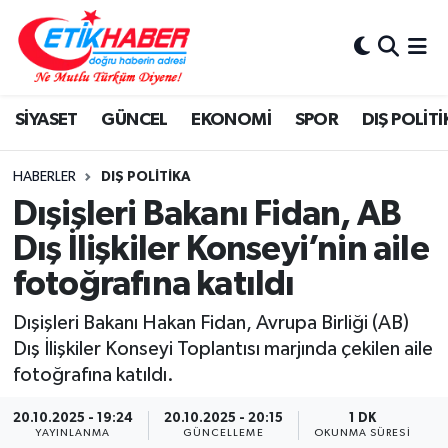
BİLİM-TEKNOLOJİ
Nöbetçi Eczaneler
SİYASET
GÜNCEL
EKONOMİ
SPOR
DIŞ POLİTİ
DIŞ POLİTİKA
Hava Durumu
DÜNYA
İstanbul Namaz Vakitleri
HABERLER
DIŞ POLİTİKA
Dışişleri Bakanı Fidan, AB
EĞİTİM GENÇLİK
Trafik Durumu
Dış İlişkiler Konseyi’nin aile
fotoğrafına katıldı
EKONOMİ
Süper Lig Puan Durumu ve Fikstür
Dışişleri Bakanı Hakan Fidan, Avrupa Birliği (AB)
KÖŞE YAZILARI
Tüm Manşetler
Dış İlişkiler Konseyi Toplantısı marjında çekilen aile
fotoğrafına katıldı.
KÜLTÜR-SANAT-MAGAZİN
Son Dakika Haberleri
20.10.2025 - 19:24
20.10.2025 - 20:15
1 DK
MEDYA
Haber Arşivi
YAYINLANMA
GÜNCELLEME
OKUNMA SÜRESI