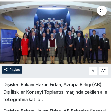
ÖZEL HABER
RÖPORTAJLAR
SAĞLIK
SİYASET
GÜNCEL
Paylaş
-
+
A
A
SPOR
Dışişleri Bakanı Hakan Fidan, Avrupa Birliği (AB)
YAŞAM
Dış İlişkiler Konseyi Toplantısı marjında çekilen aile
Yerel
fotoğrafına katıldı.