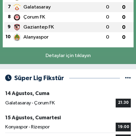
7
Galatasaray
0
0
8
Çorum FK
0
0
9
Gaziantep FK
0
0
10
Alanyaspor
0
0
Detaylar için tıklayın
Süper Lig Fikstür
14 Ağustos, Cuma
Galatasaray - Çorum FK
21:30
15 Ağustos, Cumartesi
Konyaspor - Rizespor
19:00