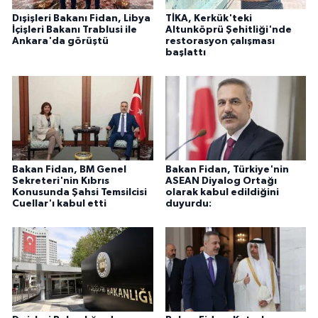
Dışişleri Bakanı Fidan, Libya
TİKA, Kerkük'teki
İçişleri Bakanı Trablusi ile
Altunköprü Şehitliği'nde
Ankara'da görüştü
restorasyon çalışması
başlattı
Bakan Fidan, BM Genel
Bakan Fidan, Türkiye'nin
Sekreteri'nin Kıbrıs
ASEAN Diyalog Ortağı
Konusunda Şahsi Temsilcisi
olarak kabul edildiğini
Cuellar'ı kabul etti
duyurdu: