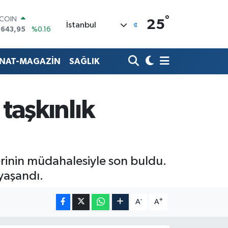
°
TCOIN
25
İstanbul
.643,95
%0.16
LAR
,6006
%0.06
RO
ANAT-MAGAZİN
SAĞLIK
,0250
%0.02
ERLİN
,2398
%0.2
AM ALTIN
taşkınlık
00.87
%0.12
ST100
.799
%70
erinin müdahalesiyle son buldu.
yaşandı.
-
+
A
A