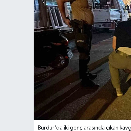
ÖZEL HABER
RÖPORTAJLAR
SAĞLIK
SİYASET
GÜNCEL
SPOR
YAŞAM
Yerel
Burdur'da iki genç arasında çıkan kavg