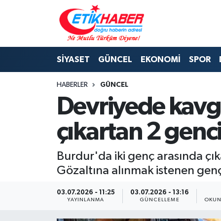
BİLİM-TEKNOLOJİ
Nöbetçi Eczaneler
SİYASET
GÜNCEL
EKONOMİ
SPOR
DIŞ POLİTİKA
Hava Durumu
HABERLER
GÜNCEL
DÜNYA
İstanbul Namaz Vakitleri
Devriyede kavga
EĞİTİM GENÇLİK
Trafik Durumu
çıkartan 2 genci
EKONOMİ
Süper Lig Puan Durumu ve Fikstür
Burdur'da iki genç arasında çı
KÖŞE YAZILARI
Tüm Manşetler
Gözaltına alınmak istenen gençl
KÜLTÜR-SANAT-MAGAZİN
Son Dakika Haberleri
03.07.2026 - 11:25
03.07.2026 - 13:16
YAYINLANMA
GÜNCELLEME
OKUN
MEDYA
Haber Arşivi