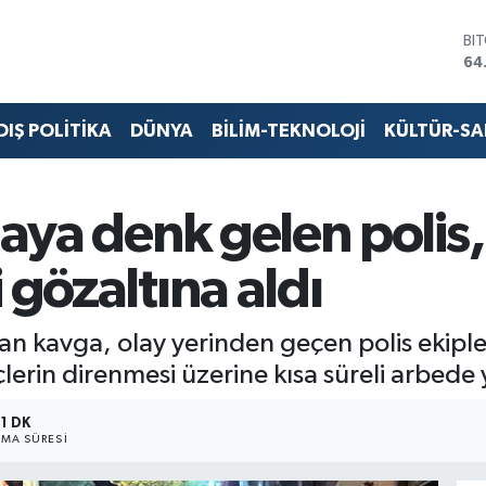
BI
64
DO
47
EU
DIŞ POLİTİKA
DÜNYA
BİLİM-TEKNOLOJİ
KÜLTÜR-S
55
ST
64
GR
ya denk gelen polis, 
65
Bİ
 gözaltına aldı
13
kan kavga, olay yerinden geçen polis ekipl
erin direnmesi üzerine kısa süreli arbede 
1 DK
MA SÜRESI