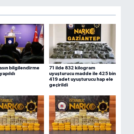
sın bilgilendirme
71 ilde 832 kilogram
 yapıldı
uyuşturucu madde ile 425 bin
419 adet uyuşturucu hap ele
geçirildi