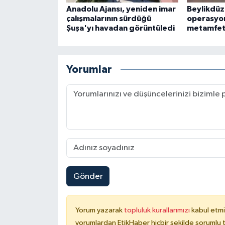
Anadolu Ajansı, yeniden imar
Beylikdüz
çalışmalarının sürdüğü
operasyon
Şuşa'yı havadan görüntüledi
metamfeta
Yorumlar
Gönder
Yorum yazarak
topluluk kurallarımızı
kabul etmi
yorumlardan EtikHaber hiçbir şekilde sorumlu 