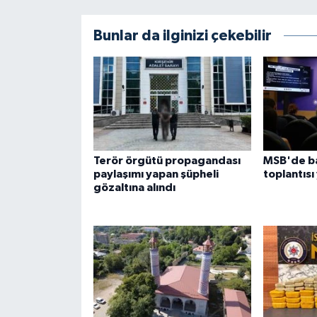
Bunlar da ilginizi çekebilir
Terör örgütü propagandası
MSB'de ba
paylaşımı yapan şüpheli
toplantısı
gözaltına alındı