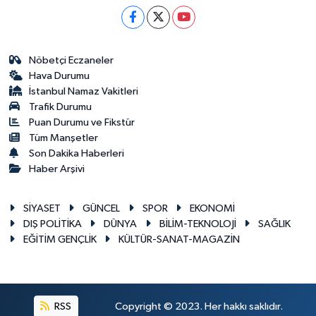
Nöbetçi Eczaneler
Hava Durumu
İstanbul Namaz Vakitleri
Trafik Durumu
Puan Durumu ve Fikstür
Tüm Manşetler
Son Dakika Haberleri
Haber Arşivi
SİYASET
GÜNCEL
SPOR
EKONOMİ
DIŞ POLİTİKA
DÜNYA
BİLİM-TEKNOLOJİ
SAĞLIK
EĞİTİM GENÇLİK
KÜLTÜR-SANAT-MAGAZİN
RSS
Copyright © 2023. Her hakkı saklıdır.