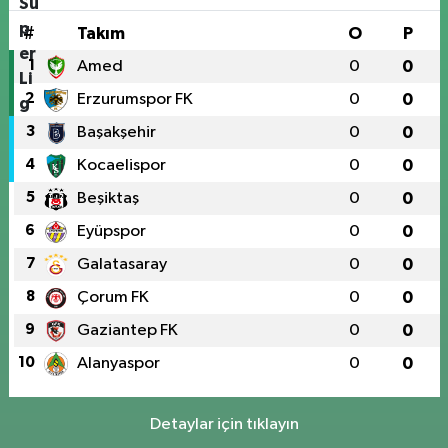
#
Takım
O
P
1
Amed
0
0
2
Erzurumspor FK
0
0
3
Başakşehir
0
0
4
Kocaelispor
0
0
5
Beşiktaş
0
0
6
Eyüpspor
0
0
7
Galatasaray
0
0
8
Çorum FK
0
0
9
Gaziantep FK
0
0
10
Alanyaspor
0
0
Detaylar için tıklayın