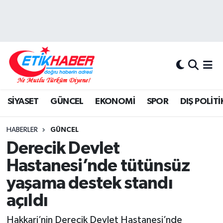
BİLİM-TEKNOLOJİ
Nöbetçi Eczaneler
DIŞ POLİTİKA
Hava Durumu
DÜNYA
İstanbul Namaz Vakitleri
SİYASET
GÜNCEL
EKONOMİ
SPOR
DIŞ POLİTİ
EĞİTİM GENÇLİK
Trafik Durumu
HABERLER
GÜNCEL
EKONOMİ
Süper Lig Puan Durumu ve Fikstür
Derecik Devlet
Hastanesi’nde tütünsüz
KÖŞE YAZILARI
Tüm Manşetler
yaşama destek standı
KÜLTÜR-SANAT-MAGAZİN
Son Dakika Haberleri
açıldı
MEDYA
Haber Arşivi
Hakkari’nin Derecik Devlet Hastanesi’nde