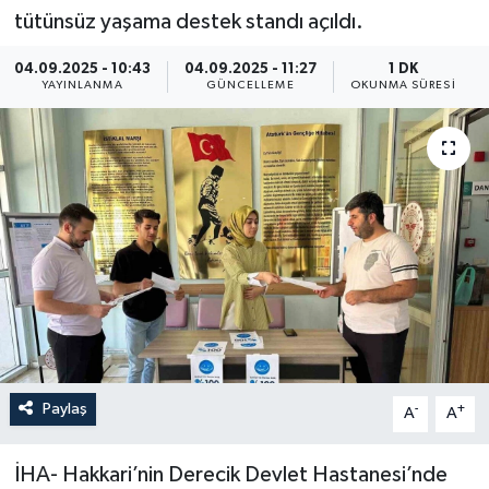
tütünsüz yaşama destek standı açıldı.
ÖZEL HABER
04.09.2025 - 10:43
04.09.2025 - 11:27
1 DK
YAYINLANMA
GÜNCELLEME
OKUNMA SÜRESI
RÖPORTAJLAR
SAĞLIK
SİYASET
GÜNCEL
SPOR
YAŞAM
Paylaş
-
+
A
A
Yerel
İHA- Hakkari’nin Derecik Devlet Hastanesi’nde