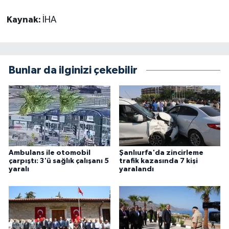
Kaynak:
İHA
Bunlar da ilginizi çekebilir
Ambulans ile otomobil
Şanlıurfa'da zincirleme
çarpıştı: 3'ü sağlık çalışanı 5
trafik kazasında 7 kişi
yaralı
yaralandı