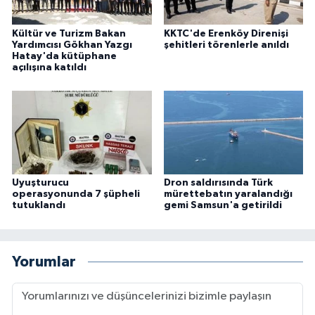
Kültür ve Turizm Bakan
KKTC'de Erenköy Direnişi
Yardımcısı Gökhan Yazgı
şehitleri törenlerle anıldı
Hatay'da kütüphane
açılışına katıldı
Uyuşturucu
Dron saldırısında Türk
operasyonunda 7 şüpheli
mürettebatın yaralandığı
tutuklandı
gemi Samsun'a getirildi
Yorumlar