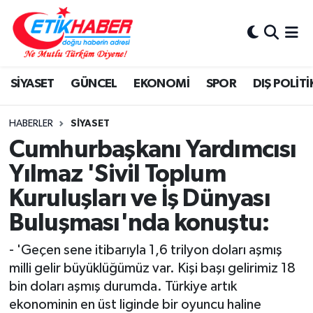
BİLİM-TEKNOLOJİ
Nöbetçi Eczaneler
SİYASET
GÜNCEL
EKONOMİ
SPOR
DIŞ POLİTİ
DIŞ POLİTİKA
Hava Durumu
DÜNYA
İstanbul Namaz Vakitleri
HABERLER
SİYASET
Cumhurbaşkanı Yardımcısı
EĞİTİM GENÇLİK
Trafik Durumu
Yılmaz 'Sivil Toplum
Kuruluşları ve İş Dünyası
EKONOMİ
Süper Lig Puan Durumu ve Fikstür
Buluşması'nda konuştu:
KÖŞE YAZILARI
Tüm Manşetler
- 'Geçen sene itibarıyla 1,6 trilyon doları aşmış
KÜLTÜR-SANAT-MAGAZİN
Son Dakika Haberleri
milli gelir büyüklüğümüz var. Kişi başı gelirimiz 18
bin doları aşmış durumda. Türkiye artık
MEDYA
Haber Arşivi
ekonominin en üst liginde bir oyuncu haline