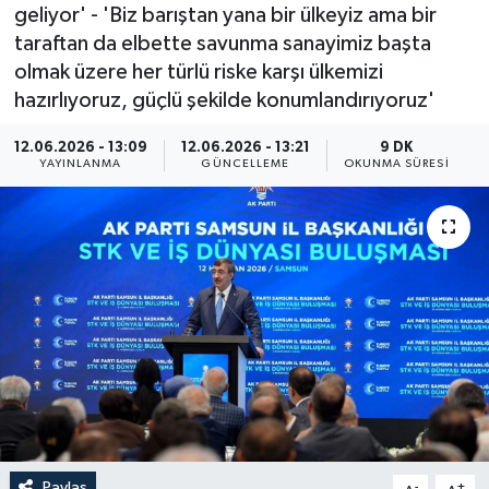
geliyor' - 'Biz barıştan yana bir ülkeyiz ama bir
ÖZEL HABER
taraftan da elbette savunma sanayimiz başta
olmak üzere her türlü riske karşı ülkemizi
RÖPORTAJLAR
hazırlıyoruz, güçlü şekilde konumlandırıyoruz'
SAĞLIK
12.06.2026 - 13:09
12.06.2026 - 13:21
9 DK
YAYINLANMA
GÜNCELLEME
OKUNMA SÜRESI
SİYASET
GÜNCEL
SPOR
YAŞAM
Yerel
Paylaş
-
+