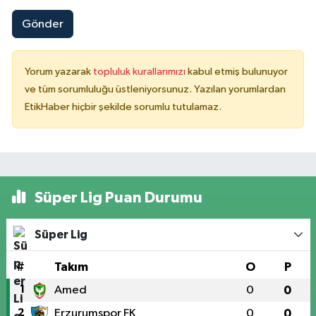
Gönder
Yorum yazarak
topluluk kurallarımızı
kabul etmiş bulunuyor
ve tüm sorumluluğu üstleniyorsunuz. Yazılan yorumlardan
EtikHaber hiçbir şekilde sorumlu tutulamaz.
Süper Lig Puan Durumu
Süper Lig
#
Takım
O
P
1
Amed
0
0
2
Erzurumspor FK
0
0