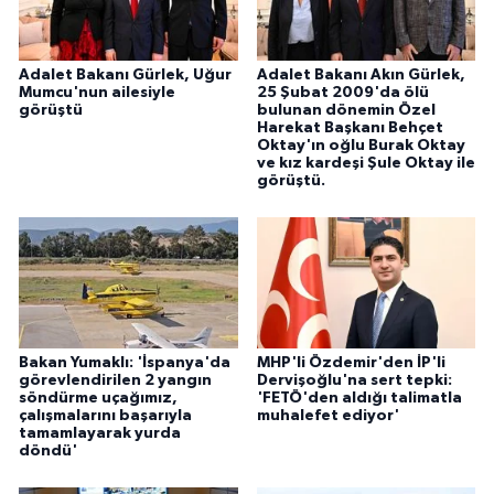
Adalet Bakanı Gürlek, Uğur
Adalet Bakanı Akın Gürlek,
Mumcu'nun ailesiyle
25 Şubat 2009'da ölü
görüştü
bulunan dönemin Özel
Harekat Başkanı Behçet
Oktay'ın oğlu Burak Oktay
ve kız kardeşi Şule Oktay ile
görüştü.
Bakan Yumaklı: 'İspanya'da
MHP'li Özdemir'den İP'li
görevlendirilen 2 yangın
Dervişoğlu'na sert tepki:
söndürme uçağımız,
'FETÖ'den aldığı talimatla
çalışmalarını başarıyla
muhalefet ediyor'
tamamlayarak yurda
döndü'