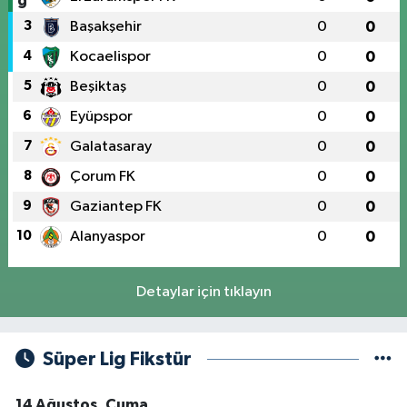
3
Başakşehir
0
0
4
Kocaelispor
0
0
5
Beşiktaş
0
0
6
Eyüpspor
0
0
7
Galatasaray
0
0
8
Çorum FK
0
0
9
Gaziantep FK
0
0
10
Alanyaspor
0
0
Detaylar için tıklayın
Süper Lig Fikstür
14 Ağustos, Cuma