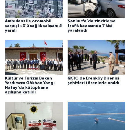
Ambulans ile otomobil
Şanlıurfa'da zincirleme
çarpıştı: 3'ü sağlık çalışanı 5
trafik kazasında 7 kişi
yaralı
yaralandı
Kültür ve Turizm Bakan
KKTC'de Erenköy Direnişi
Yardımcısı Gökhan Yazgı
şehitleri törenlerle anıldı
Hatay'da kütüphane
açılışına katıldı