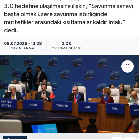
3.0 hedefine ulaşılmasına ilişkin, "Savunma sanayi
ÖZEL HABER
başta olmak üzere savunma işbirliğinde
müttefikler arasındaki kısıtlamalar kaldırılmalı."
RÖPORTAJLAR
dedi.
SAĞLIK
08.07.2026 - 13:28
2 DK
YAYINLANMA
OKUNMA SÜRESI
SİYASET
GÜNCEL
SPOR
YAŞAM
Yerel