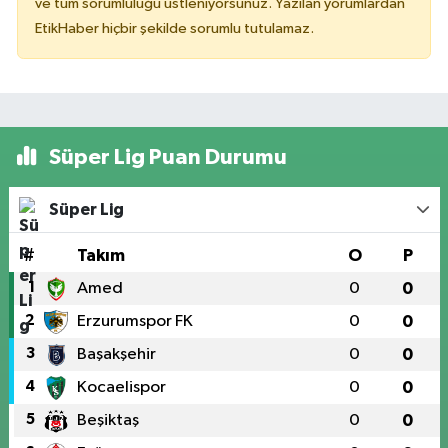
ve tüm sorumluluğu üstleniyorsunuz. Yazılan yorumlardan
EtikHaber hiçbir şekilde sorumlu tutulamaz.
Süper Lig Puan Durumu
Süper Lig
#
Takım
O
P
1
Amed
0
0
2
Erzurumspor FK
0
0
3
Başakşehir
0
0
4
Kocaelispor
0
0
5
Beşiktaş
0
0