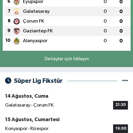
6
Eyüpspor
0
0
7
Galatasaray
0
0
8
Çorum FK
0
0
9
Gaziantep FK
0
0
10
Alanyaspor
0
0
Detaylar için tıklayın
Süper Lig Fikstür
14 Ağustos, Cuma
Galatasaray - Çorum FK
21:30
15 Ağustos, Cumartesi
Konyaspor - Rizespor
19:00