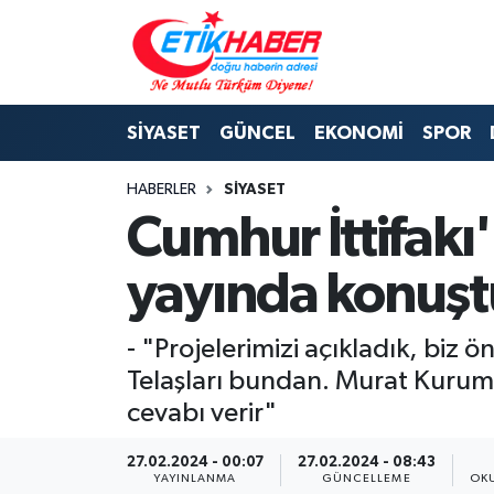
BİLİM-TEKNOLOJİ
Nöbetçi Eczaneler
SİYASET
GÜNCEL
EKONOMİ
SPOR
DIŞ POLİTİKA
Hava Durumu
HABERLER
SİYASET
DÜNYA
İstanbul Namaz Vakitleri
Cumhur İttifakı
EĞİTİM GENÇLİK
Trafik Durumu
yayında konuşt
EKONOMİ
Süper Lig Puan Durumu ve Fikstür
- "Projelerimizi açıkladık, bi
KÖŞE YAZILARI
Tüm Manşetler
Telaşları bundan. Murat Kurum 
cevabı verir"
KÜLTÜR-SANAT-MAGAZİN
Son Dakika Haberleri
27.02.2024 - 00:07
27.02.2024 - 08:43
MEDYA
Haber Arşivi
YAYINLANMA
GÜNCELLEME
OK