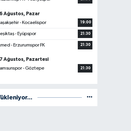
6 Ağustos, Pazar
aşakşehir - Kocaelispor
19:00
eşiktaş - Eyüpspor
21:30
med - Erzurumspor FK
21:30
7 Ağustos, Pazartesi
amsunspor - Göztepe
21:30
ükleniyor...