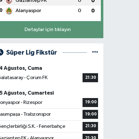
9
Gaziantep FK
0
0
0
Alanyaspor
0
0
Detaylar için tıklayın
Süper Lig Fikstür
4 Ağustos, Cuma
alatasaray - Çorum FK
21:30
5 Ağustos, Cumartesi
onyaspor - Rizespor
19:00
asımpaşa - Trabzonspor
19:00
ençlerbirliği S.K. - Fenerbahçe
21:30
aziantep FK - Alanyaspor
21:30