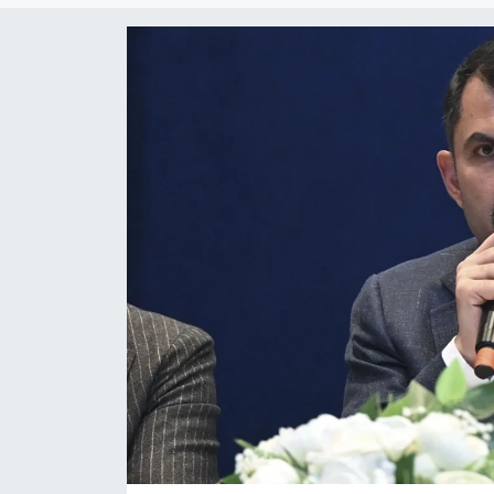
ÖZEL HABER
RÖPORTAJLAR
SAĞLIK
SİYASET
GÜNCEL
SPOR
YAŞAM
Yerel