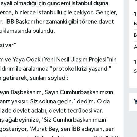
i hayali olmadığı için gündemi İstanbul dışına
rce, binlerce İstanbullu çile çekiyor. Gençler,
1
. İBB Başkanı her zamanki gibi törene davet
B
çıklamasında bulundu.
B
si var"
A
m ve Yaya Odaklı Yeni Nesil Ulaşım Projesi"nin
1
ldırım ile aralarında "protokol krizi yaşandı"
S
e getirerek, şunları söyledi:
'Sayın Başbakanım, Sayın Cumhurbaşkanımızın
nız yakışır. Siz soluna geçin.' dedim. O da
Y
izde devlet adabı, devlet tecrübesi var.
ş ağabeyimize, 'Siz Cumhurbaşkanımızın
österiyor, 'Murat Bey, sen İBB adayısın, sen