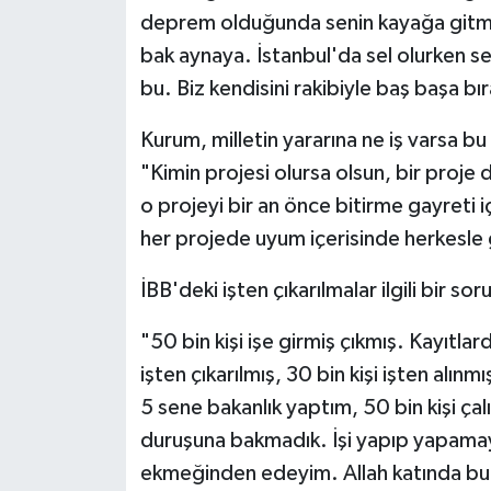
deprem olduğunda senin kayağa gitme
bak aynaya. İstanbul'da sel olurken se
bu. Biz kendisini rakibiyle baş başa bı
Kurum, milletin yararına ne iş varsa bu
"Kimin projesi olursa olsun, bir proje 
o projeyi bir an önce bitirme gayreti i
her projede uyum içerisinde herkesle
İBB'deki işten çıkarılmalar ilgili bir s
"50 bin kişi işe girmiş çıkmış. Kayıtlard
işten çıkarılmış, 30 bin kişi işten alınm
5 sene bakanlık yaptım, 50 bin kişi çal
duruşuna bakmadık. İşi yapıp yapamaya
ekmeğinden edeyim. Allah katında bunl