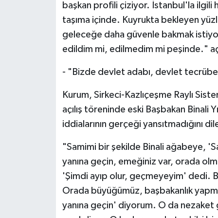
başkan profili çiziyor. İstanbul'la ilgil
taşıma içinde. Kuyrukta bekleyen yüzle
geleceğe daha güvenle bakmak istiyor
edildim mi, edilmedim mi peşinde." a
- "Bizde devlet adabı, devlet tecrübe
Kurum, Sirkeci-Kazlıçeşme Raylı Siste
açılış töreninde eski Başbakan Binali Yı
iddialarının gerçeği yansıtmadığını dil
"Samimi bir şekilde Binali ağabeye, 
yanına geçin, emeğiniz var, orada olma
'Şimdi ayıp olur, geçmeyeyim' dedi. B
Orada büyüğümüz, başbakanlık yapmı
yanına geçin' diyorum. O da nezaket g