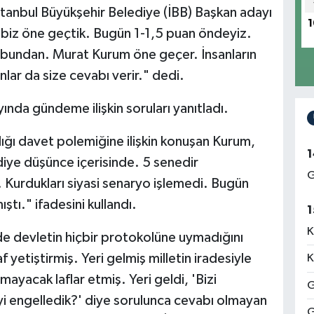
stanbul Büyükşehir Belediye (İBB) Başkan adayı
1
, biz öne geçtik. Bugün 1-1,5 puan öndeyiz.
 bundan. Murat Kurum öne geçer. İnsanların
lar da size cevabı verir." dedi.
ında gündeme ilişkin soruları yanıtladı.
ğı davet polemiğine ilişkin konuşan Kurum,
1
diye düşünce içerisinde. 5 senedir
G
Kurdukları siyasi senaryo işlemedi. Bugün
ştı." ifadesini kullandı.
1
K
e devletin hiçbir protokolüne uymadığını
 yetiştirmiş. Yeri gelmiş milletin iradesiyle
K
yacak laflar etmiş. Yeri geldi, 'Bizi
G
eyi engelledik?' diye sorulunca cevabı olmayan
G