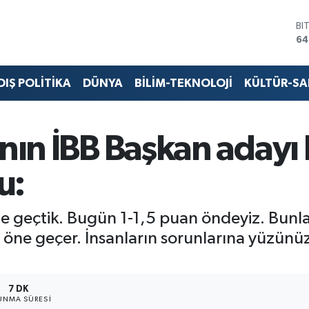
64
D
47
E
55
ST
DIŞ POLİTİKA
DÜNYA
BİLİM-TEKNOLOJİ
KÜLTÜR-S
64
GR
65
Bİ
'nın İBB Başkan adayı
13
u:
z öne geçtik. Bugün 1-1,5 puan öndeyiz. Bu
öne geçer. İnsanların sorunlarına yüzünüz
7 DK
UNMA SÜRESI