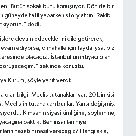
n. Bütün sokak bunu konuşuyor. Dön de bir
n güneyde tatil yaparken story attın. Rakibi
rakıyoruz." dedi.
 işlere devam edeceklerini dile getirerek,
devam ediyorsa, o mahalle için faydalıysa, biz
çeresinde olacağız. İstanbul'un ihtiyacı olan
 görüşeceğim." şeklinde konuştu.
oruya Kurum, şöyle yanıt verdi:
a olan bilgi. Meclis tutanakları var. 20 bin kişi
ış. Meclis'in tutanakları bunlar. Yarısı değişmiş.
ışıyordu. Kimsenin siyasi kimliğine, söylemine,
cağına baktık. Ben insanları niye
arın hesabını nasıl vereceğiz? Hangi akla,