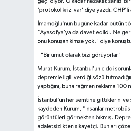
geç' diyor. O kadar nezaket sahibi bir
'protokol krizi var' diye yazdı. CHP'li
İmamoğlu'nun bugüne kadar bütün töre
"Ayasofya'ya da davet edildi. Ne ger
onu konuşan kimse yok." diye konuşt
- "Bir umut olarak bizi görüyorlar"
Murat Kurum, İstanbul'un ciddi sorun
depremle ilgili verdiği sözü tutmadığı
yaptığını, buna rağmen reklama 100 mi
İstanbul'un her semtine gittiklerini v
kaydeden Kurum, "İnsanlar metrobüs 
görüntüleri görmekten bıkmış. Deprem
adaletsizlikten şikayetçi. Bunları çöze