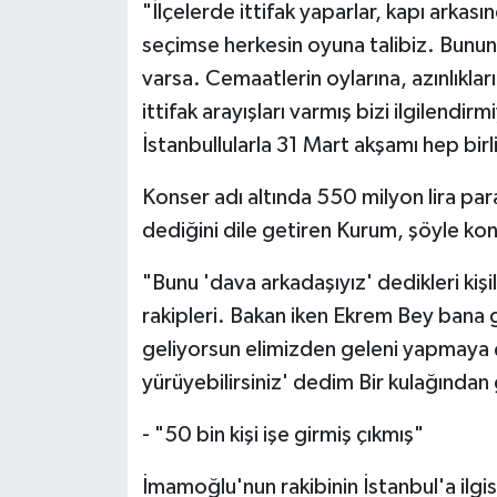
"İlçelerde ittifak yaparlar, kapı arkasın
seçimse herkesin oyuna talibiz. Bunun 
varsa. Cemaatlerin oylarına, azınlıkların
ittifak arayışları varmış bizi ilgilendi
İstanbullularla 31 Mart akşamı hep bir
Konser adı altında 550 milyon lira para
dediğini dile getiren Kurum, şöyle ko
"Bunu 'dava arkadaşıyız' dedikleri kiş
rakipleri. Bakan iken Ekrem Bey bana g
geliyorsun elimizden geleni yapmaya 
yürüyebilirsiniz' dedim Bir kulağından g
- "50 bin kişi işe girmiş çıkmış"
İmamoğlu'nun rakibinin İstanbul'a ilgis