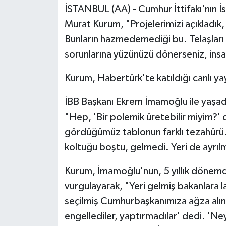
İSTANBUL (AA) - Cumhur İttifakı'nın İ
Murat Kurum, "Projelerimizi açıkladık
Bunların hazmedemediği bu. Telaşları
sorunlarına yüzünüzü dönerseniz, insan
Kurum, Habertürk'te katıldığı canlı yay
İBB Başkanı Ekrem İmamoğlu ile yaşadı
"Hep, 'Bir polemik üretebilir miyim?' 
gördüğümüz tablonun farklı tezahürü. 
koltuğu boştu, gelmedi. Yeri de ayrılmı
Kurum, İmamoğlu'nun, 5 yıllık dönemd
vurgulayarak, "Yeri gelmiş bakanlara laf
seçilmiş Cumhurbaşkanımıza ağza alınma
engellediler, yaptırmadılar' dedi. 'N