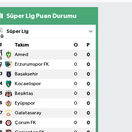
Süper Lig Puan Durumu
Süper Lig
#
Takım
O
P
1
Amed
0
0
2
Erzurumspor FK
0
0
3
Başakşehir
0
0
4
Kocaelispor
0
0
5
Beşiktaş
0
0
6
Eyüpspor
0
0
7
Galatasaray
0
0
8
Çorum FK
0
0