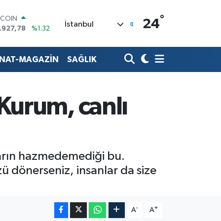
.927,78
%1.32
°
OLAR
24
İstanbul
,5894
%0.08
URO
,0398
%-0.02
ERLİN
ANAT-MAGAZİN
SAĞLIK
,1581
%0.16
AM ALTIN
27.85
%0.54
ST100
 Kurum, canlı
.703
%11
nların hazmedemediği bu.
ü dönerseniz, insanlar da size
-
+
A
A