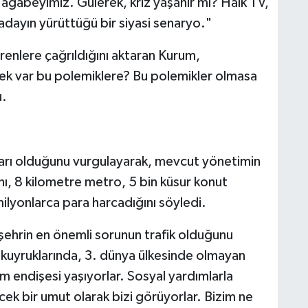
 ağabeyimiz. Gülerek, kriz yaşanır mı? Halk TV,
 adayın yürüttüğü bir siyasi senaryo."
nlere çağrıldığını aktaran Kurum,
ek var bu polemiklere? Bu polemikler olmasa
u.
ları olduğunu vurgulayarak, mevcut yönetimin
nı, 8 kilometre metro, 5 bin küsur konut
lyonlarca para harcadığını söyledi.
e şehrin en önemli sorunun trafik olduğunu
kuyruklarında, 3. dünya ülkesinde olmayan
 endişesi yaşıyorlar. Sosyal yardımlarla
cek bir umut olarak bizi görüyorlar. Bizim ne