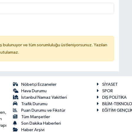
ş bulunuyor ve tüm sorumluluğu üstleniyorsunuz. Yazılan
tutulamaz.
Nöbetçi Eczaneler
SİYASET
Hava Durumu
SPOR
İstanbul Namaz Vakitleri
DIŞ POLİTİKA
Trafik Durumu
BİLİM-TEKNOLO
Puan Durumu ve Fikstür
EĞİTİM GENÇLİ
ken,
Tüm Manşetler
n
Son Dakika Haberleri
yapı
Haber Arşivi