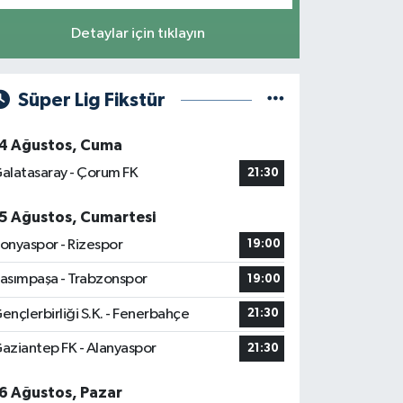
Detaylar için tıklayın
Süper Lig Fikstür
4 Ağustos, Cuma
alatasaray - Çorum FK
21:30
5 Ağustos, Cumartesi
onyaspor - Rizespor
19:00
asımpaşa - Trabzonspor
19:00
ençlerbirliği S.K. - Fenerbahçe
21:30
aziantep FK - Alanyaspor
21:30
6 Ağustos, Pazar