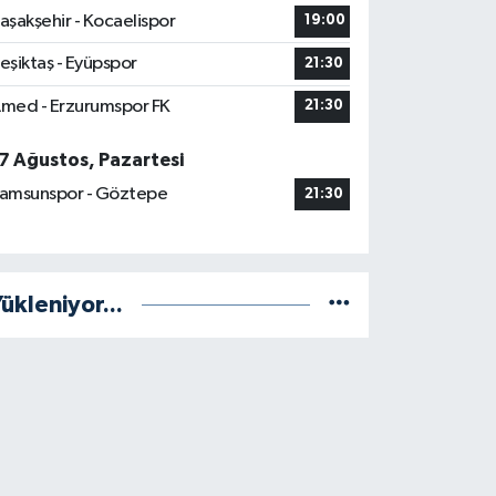
aşakşehir - Kocaelispor
19:00
eşiktaş - Eyüpspor
21:30
med - Erzurumspor FK
21:30
7 Ağustos, Pazartesi
amsunspor - Göztepe
21:30
ükleniyor...