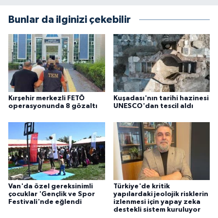
Bunlar da ilginizi çekebilir
Kırşehir merkezli FETÖ
Kuşadası'nın tarihi hazinesi
operasyonunda 8 gözaltı
UNESCO'dan tescil aldı
Van'da özel gereksinimli
Türkiye'de kritik
çocuklar 'Gençlik ve Spor
yapılardaki jeolojik risklerin
Festivali'nde eğlendi
izlenmesi için yapay zeka
destekli sistem kuruluyor