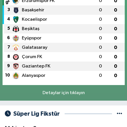
2
Erzurumspor FK
0
0
3
Başakşehir
0
0
4
Kocaelispor
0
0
5
Beşiktaş
0
0
6
Eyüpspor
0
0
7
Galatasaray
0
0
8
Çorum FK
0
0
9
Gaziantep FK
0
0
10
Alanyaspor
0
0
Detaylar için tıklayın
Süper Lig Fikstür