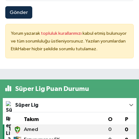
Gönder
Yorum yazarak
topluluk kurallarımızı
kabul etmiş bulunuyor
ve tüm sorumluluğu üstleniyorsunuz. Yazılan yorumlardan
EtikHaber hiçbir şekilde sorumlu tutulamaz.
Süper Lig Puan Durumu
Süper Lig
#
Takım
O
P
1
Amed
0
0