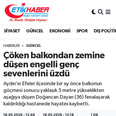
BİLİM-TEKNOLOJİ
Nöbetçi Eczaneler
SİYASET
GÜNCEL
EKONOMİ
SPOR
DIŞ POLİTİ
DIŞ POLİTİKA
Hava Durumu
DÜNYA
İstanbul Namaz Vakitleri
HABERLER
GÜNCEL
Çöken balkondan zemine
EĞİTİM GENÇLİK
Trafik Durumu
düşen engelli genç
sevenlerini üzdü
EKONOMİ
Süper Lig Puan Durumu ve Fikstür
Aydın'ın Efeler ilçesinde bir ay önce balkonun
KÖŞE YAZILARI
Tüm Manşetler
göçmesi sonucu yaklaşık 5 metre yükseklikten
aşağıya düşen Doğancan Dayan (36) fenalaşarak
KÜLTÜR-SANAT-MAGAZİN
Son Dakika Haberleri
kaldırıldığı hastanede hayatını kaybetti.
MEDYA
Haber Arşivi
18.05.2026 - 12:46
18.05.2026 - 13:18
1 DK