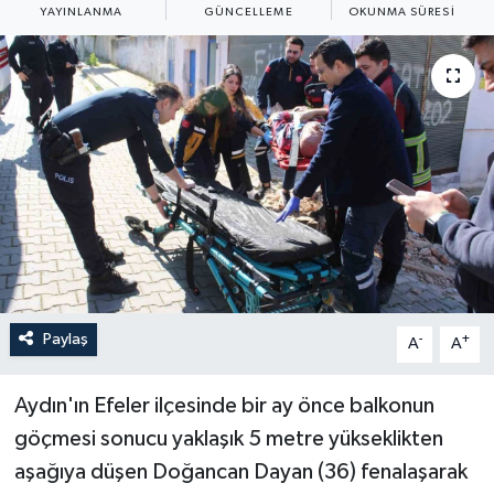
YAYINLANMA
GÜNCELLEME
OKUNMA SÜRESI
ÖZEL HABER
RÖPORTAJLAR
SAĞLIK
SİYASET
GÜNCEL
SPOR
Paylaş
-
+
A
A
YAŞAM
Aydın'ın Efeler ilçesinde bir ay önce balkonun
Yerel
göçmesi sonucu yaklaşık 5 metre yükseklikten
aşağıya düşen Doğancan Dayan (36) fenalaşarak