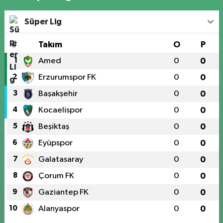
Süper Lig
#
Takım
O
P
1
Amed
0
0
2
Erzurumspor FK
0
0
3
Başakşehir
0
0
4
Kocaelispor
0
0
5
Beşiktaş
0
0
6
Eyüpspor
0
0
7
Galatasaray
0
0
8
Çorum FK
0
0
9
Gaziantep FK
0
0
10
Alanyaspor
0
0