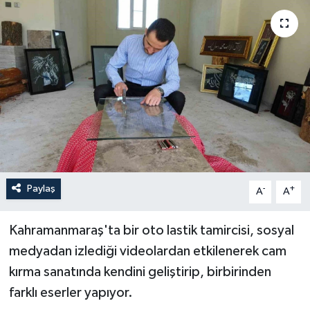
ÖZEL HABER
RÖPORTAJLAR
SAĞLIK
SİYASET
GÜNCEL
Paylaş
-
+
A
A
SPOR
Kahramanmaraş'ta bir oto lastik tamircisi, sosyal
YAŞAM
medyadan izlediği videolardan etkilenerek cam
kırma sanatında kendini geliştirip, birbirinden
Yerel
farklı eserler yapıyor.