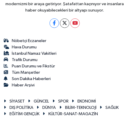
modernizmi bir araya getiriyor. Şatafattan kaçınıyor ve insanlara
haber okuyabilecekleri bir altyapı sunuyor.
Nöbetçi Eczaneler
Hava Durumu
İstanbul Namaz Vakitleri
Trafik Durumu
Puan Durumu ve Fikstür
Tüm Manşetler
Son Dakika Haberleri
Haber Arşivi
SİYASET
GÜNCEL
SPOR
EKONOMİ
DIŞ POLİTİKA
DÜNYA
BİLİM-TEKNOLOJİ
SAĞLIK
EĞİTİM GENÇLİK
KÜLTÜR-SANAT-MAGAZİN