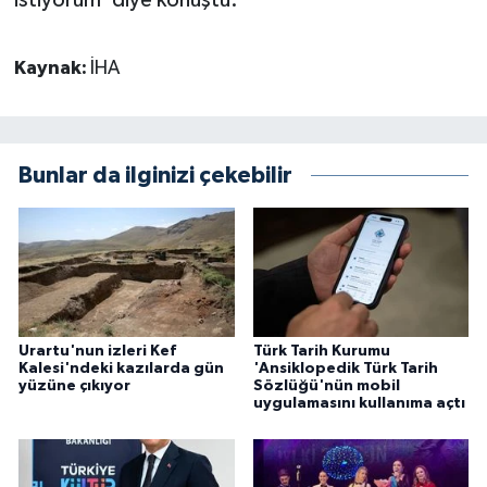
istiyorum' diye konuştu.
Kaynak:
İHA
Bunlar da ilginizi çekebilir
Urartu'nun izleri Kef
Türk Tarih Kurumu
Kalesi'ndeki kazılarda gün
'Ansiklopedik Türk Tarih
yüzüne çıkıyor
Sözlüğü'nün mobil
uygulamasını kullanıma açtı