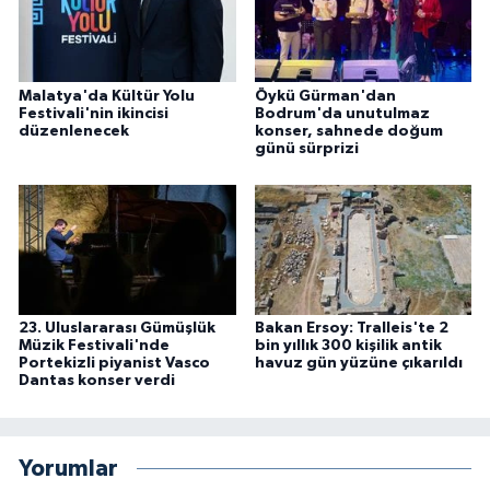
Malatya'da Kültür Yolu
Öykü Gürman'dan
Festivali'nin ikincisi
Bodrum'da unutulmaz
düzenlenecek
konser, sahnede doğum
günü sürprizi
23. Uluslararası Gümüşlük
Bakan Ersoy: Tralleis'te 2
Müzik Festivali'nde
bin yıllık 300 kişilik antik
Portekizli piyanist Vasco
havuz gün yüzüne çıkarıldı
Dantas konser verdi
Yorumlar