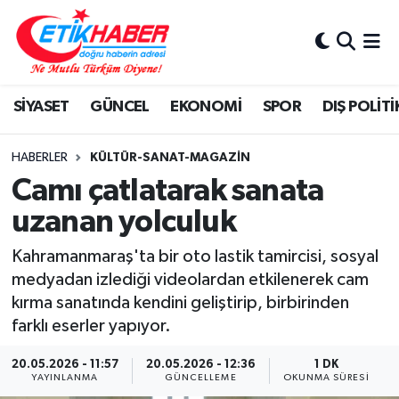
BİLİM-TEKNOLOJİ
Nöbetçi Eczaneler
SİYASET
GÜNCEL
EKONOMİ
SPOR
DIŞ POLİTİ
DIŞ POLİTİKA
Hava Durumu
DÜNYA
İstanbul Namaz Vakitleri
HABERLER
KÜLTÜR-SANAT-MAGAZİN
Camı çatlatarak sanata
EĞİTİM GENÇLİK
Trafik Durumu
uzanan yolculuk
EKONOMİ
Süper Lig Puan Durumu ve Fikstür
Kahramanmaraş'ta bir oto lastik tamircisi, sosyal
medyadan izlediği videolardan etkilenerek cam
KÖŞE YAZILARI
Tüm Manşetler
kırma sanatında kendini geliştirip, birbirinden
farklı eserler yapıyor.
KÜLTÜR-SANAT-MAGAZİN
Son Dakika Haberleri
20.05.2026 - 11:57
20.05.2026 - 12:36
1 DK
YAYINLANMA
GÜNCELLEME
OKUNMA SÜRESI
MEDYA
Haber Arşivi