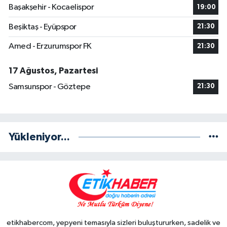
Başakşehir - Kocaelispor
19:00
Beşiktaş - Eyüpspor
21:30
Amed - Erzurumspor FK
21:30
17 Ağustos, Pazartesi
Samsunspor - Göztepe
21:30
Yükleniyor...
etikhabercom, yepyeni temasıyla sizleri buluştururken, sadelik ve