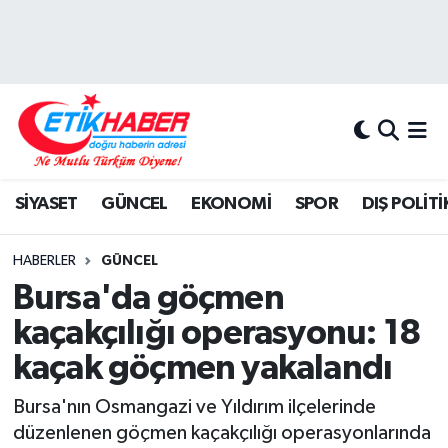
BİLİM-TEKNOLOJİ
Nöbetçi Eczaneler
DIŞ POLİTİKA
Hava Durumu
DÜNYA
İstanbul Namaz Vakitleri
SİYASET
GÜNCEL
EKONOMİ
SPOR
DIŞ POLİTİ
EĞİTİM GENÇLİK
Trafik Durumu
HABERLER
GÜNCEL
EKONOMİ
Süper Lig Puan Durumu ve Fikstür
Bursa'da göçmen
kaçakçılığı operasyonu: 18
KÖŞE YAZILARI
Tüm Manşetler
kaçak göçmen yakalandı
KÜLTÜR-SANAT-MAGAZİN
Son Dakika Haberleri
Bursa'nın Osmangazi ve Yıldırım ilçelerinde
düzenlenen göçmen kaçakçılığı operasyonlarında
MEDYA
Haber Arşivi