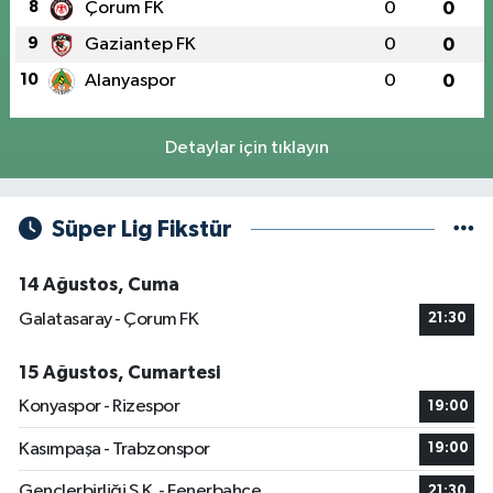
8
Çorum FK
0
0
9
Gaziantep FK
0
0
10
Alanyaspor
0
0
Detaylar için tıklayın
Süper Lig Fikstür
14 Ağustos, Cuma
Galatasaray - Çorum FK
21:30
15 Ağustos, Cumartesi
Konyaspor - Rizespor
19:00
Kasımpaşa - Trabzonspor
19:00
Gençlerbirliği S.K. - Fenerbahçe
21:30