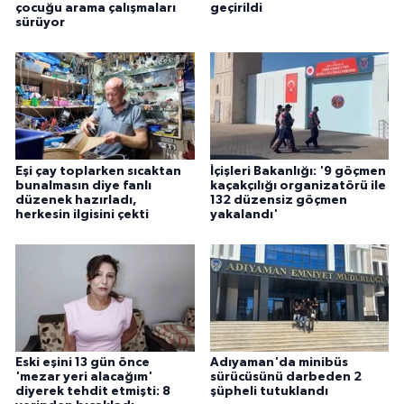
çocuğu arama çalışmaları
geçirildi
sürüyor
Eşi çay toplarken sıcaktan
İçişleri Bakanlığı: '9 göçmen
bunalmasın diye fanlı
kaçakçılığı organizatörü ile
düzenek hazırladı,
132 düzensiz göçmen
herkesin ilgisini çekti
yakalandı'
Eski eşini 13 gün önce
Adıyaman'da minibüs
'mezar yeri alacağım'
sürücüsünü darbeden 2
diyerek tehdit etmişti: 8
şüpheli tutuklandı