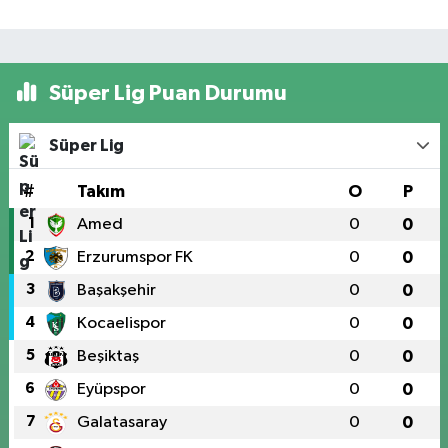
Süper Lig Puan Durumu
Süper Lig
#
Takım
O
P
1
Amed
0
0
2
Erzurumspor FK
0
0
3
Başakşehir
0
0
4
Kocaelispor
0
0
5
Beşiktaş
0
0
6
Eyüpspor
0
0
7
Galatasaray
0
0