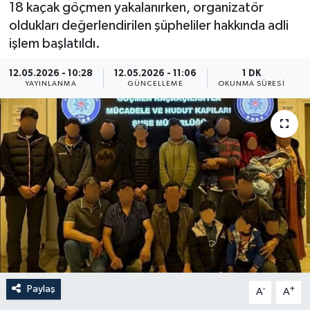
18 kaçak göçmen yakalanırken, organizatör
ÖZEL HABER
oldukları değerlendirilen şüpheliler hakkında adli
işlem başlatıldı.
RÖPORTAJLAR
12.05.2026 - 10:28
12.05.2026 - 11:06
1 DK
YAYINLANMA
GÜNCELLEME
OKUNMA SÜRESI
SAĞLIK
SİYASET
GÜNCEL
SPOR
YAŞAM
Yerel
Paylaş
-
+
A
A