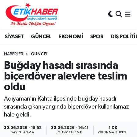
BİLİM-TEKNOLOJİ
Nöbetçi Eczaneler
SİYASET
GÜNCEL
EKONOMİ
SPOR
DIŞ POLİTİ
DIŞ POLİTİKA
Hava Durumu
DÜNYA
İstanbul Namaz Vakitleri
HABERLER
GÜNCEL
Buğday hasadı sırasında
EĞİTİM GENÇLİK
Trafik Durumu
biçerdöver alevlere teslim
oldu
EKONOMİ
Süper Lig Puan Durumu ve Fikstür
Adıyaman'ın Kahta ilçesinde buğday hasadı
KÖŞE YAZILARI
Tüm Manşetler
sırasında çıkan yangında biçerdöver kullanılamaz
hale geldi.
KÜLTÜR-SANAT-MAGAZİN
Son Dakika Haberleri
30.06.2026 - 15:52
30.06.2026 - 16:41
1 DK
MEDYA
Haber Arşivi
YAYINLANMA
GÜNCELLEME
OKUNMA SÜRESI