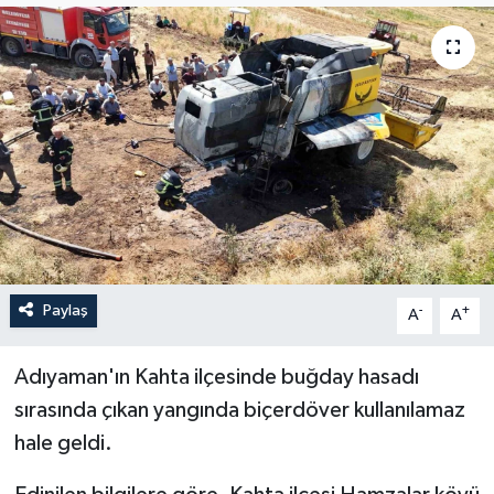
ÖZEL HABER
RÖPORTAJLAR
SAĞLIK
SİYASET
GÜNCEL
Paylaş
-
+
A
A
SPOR
Adıyaman'ın Kahta ilçesinde buğday hasadı
YAŞAM
sırasında çıkan yangında biçerdöver kullanılamaz
Yerel
hale geldi.