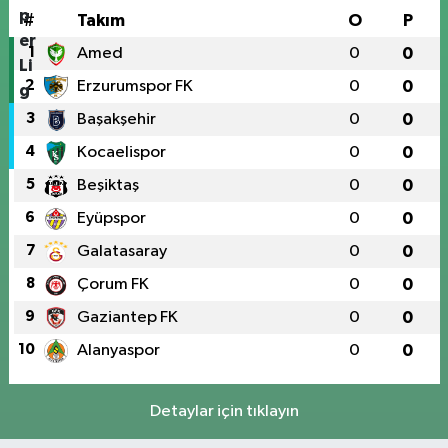
#
Takım
O
P
1
Amed
0
0
2
Erzurumspor FK
0
0
3
Başakşehir
0
0
4
Kocaelispor
0
0
5
Beşiktaş
0
0
6
Eyüpspor
0
0
7
Galatasaray
0
0
8
Çorum FK
0
0
9
Gaziantep FK
0
0
10
Alanyaspor
0
0
Detaylar için tıklayın