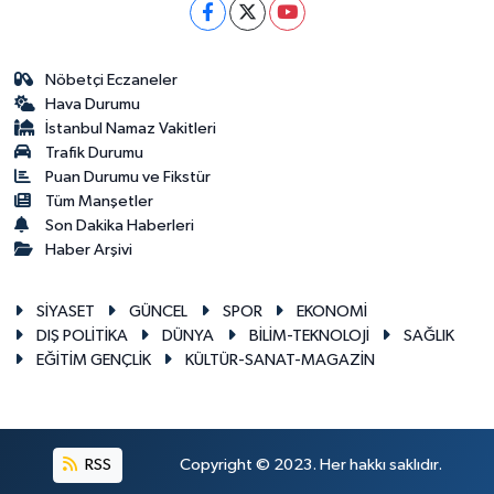
Nöbetçi Eczaneler
Hava Durumu
İstanbul Namaz Vakitleri
Trafik Durumu
Puan Durumu ve Fikstür
Tüm Manşetler
Son Dakika Haberleri
Haber Arşivi
SİYASET
GÜNCEL
SPOR
EKONOMİ
DIŞ POLİTİKA
DÜNYA
BİLİM-TEKNOLOJİ
SAĞLIK
EĞİTİM GENÇLİK
KÜLTÜR-SANAT-MAGAZİN
RSS
Copyright © 2023. Her hakkı saklıdır.