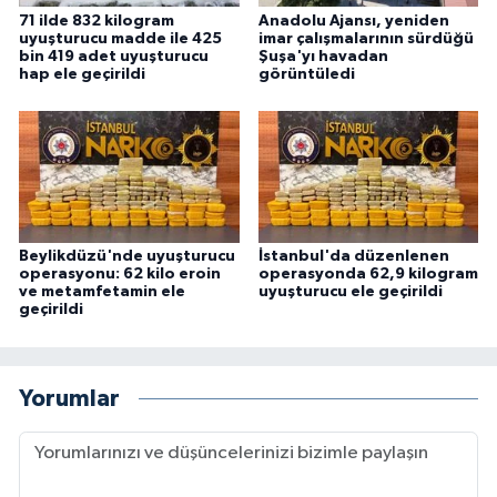
71 ilde 832 kilogram
Anadolu Ajansı, yeniden
uyuşturucu madde ile 425
imar çalışmalarının sürdüğü
bin 419 adet uyuşturucu
Şuşa'yı havadan
hap ele geçirildi
görüntüledi
Beylikdüzü'nde uyuşturucu
İstanbul'da düzenlenen
operasyonu: 62 kilo eroin
operasyonda 62,9 kilogram
ve metamfetamin ele
uyuşturucu ele geçirildi
geçirildi
Yorumlar