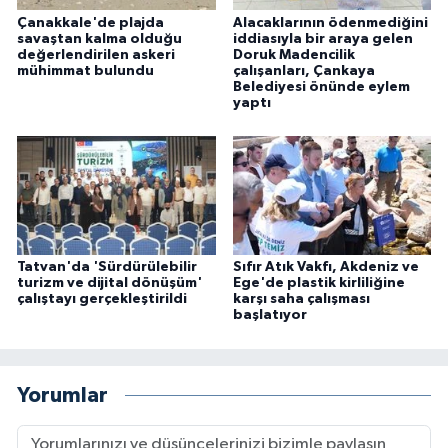
Çanakkale'de plajda
Alacaklarının ödenmediğini
savaştan kalma olduğu
iddiasıyla bir araya gelen
değerlendirilen askeri
Doruk Madencilik
mühimmat bulundu
çalışanları, Çankaya
Belediyesi önünde eylem
yaptı
Tatvan'da 'Sürdürülebilir
Sıfır Atık Vakfı, Akdeniz ve
turizm ve dijital dönüşüm'
Ege'de plastik kirliliğine
çalıştayı gerçekleştirildi
karşı saha çalışması
başlatıyor
Yorumlar