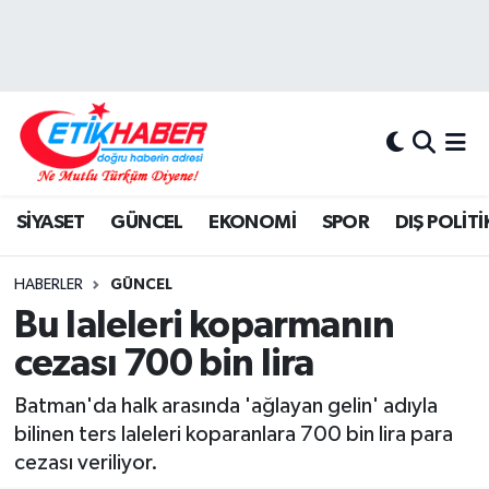
BİLİM-TEKNOLOJİ
Nöbetçi Eczaneler
DIŞ POLİTİKA
Hava Durumu
DÜNYA
İstanbul Namaz Vakitleri
SİYASET
GÜNCEL
EKONOMİ
SPOR
DIŞ POLİTİ
EĞİTİM GENÇLİK
Trafik Durumu
HABERLER
GÜNCEL
EKONOMİ
Süper Lig Puan Durumu ve Fikstür
Bu laleleri koparmanın
cezası 700 bin lira
KÖŞE YAZILARI
Tüm Manşetler
Batman'da halk arasında 'ağlayan gelin' adıyla
KÜLTÜR-SANAT-MAGAZİN
Son Dakika Haberleri
bilinen ters laleleri koparanlara 700 bin lira para
cezası veriliyor.
MEDYA
Haber Arşivi