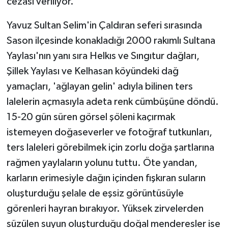
cezası veriliyor.
Yavuz Sultan Selim'in Çaldıran seferi sırasında
Sason ilçesinde konakladığı 2000 rakımlı Sultana
Yaylası'nın yanı sıra Helkıs ve Sıngıtur dağları,
Şillek Yaylası ve Kelhasan köyündeki dağ
yamaçları, 'ağlayan gelin' adıyla bilinen ters
lalelerin açmasıyla adeta renk cümbüşüne döndü.
15-20 gün süren görsel şöleni kaçırmak
istemeyen doğaseverler ve fotoğraf tutkunları,
ters laleleri görebilmek için zorlu doğa şartlarına
rağmen yaylaların yolunu tuttu. Öte yandan,
karların erimesiyle dağın içinden fışkıran suların
oluşturduğu şelale de eşsiz görüntüsüyle
görenleri hayran bırakıyor. Yüksek zirvelerden
süzülen suyun oluşturduğu doğal menderesler ise