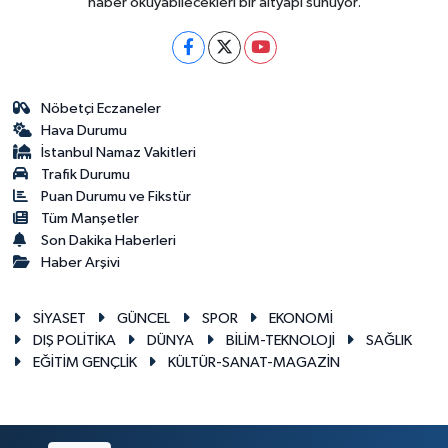
haber okuyabilecekleri bir altyapı sunuyor.
Nöbetçi Eczaneler
Hava Durumu
İstanbul Namaz Vakitleri
Trafik Durumu
Puan Durumu ve Fikstür
Tüm Manşetler
Son Dakika Haberleri
Haber Arşivi
SİYASET
GÜNCEL
SPOR
EKONOMİ
DIŞ POLİTİKA
DÜNYA
BİLİM-TEKNOLOJİ
SAĞLIK
EĞİTİM GENÇLİK
KÜLTÜR-SANAT-MAGAZİN