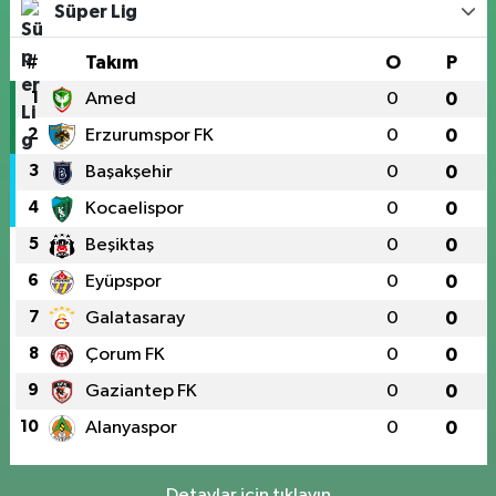
Süper Lig
#
Takım
O
P
1
Amed
0
0
2
Erzurumspor FK
0
0
3
Başakşehir
0
0
4
Kocaelispor
0
0
5
Beşiktaş
0
0
6
Eyüpspor
0
0
7
Galatasaray
0
0
8
Çorum FK
0
0
9
Gaziantep FK
0
0
10
Alanyaspor
0
0
Detaylar için tıklayın