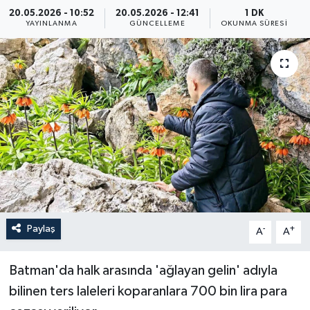
20.05.2026 - 10:52
20.05.2026 - 12:41
1 DK
ÖZEL HABER
YAYINLANMA
GÜNCELLEME
OKUNMA SÜRESI
RÖPORTAJLAR
SAĞLIK
SİYASET
GÜNCEL
SPOR
Paylaş
-
+
A
A
YAŞAM
Batman'da halk arasında 'ağlayan gelin' adıyla
Yerel
bilinen ters laleleri koparanlara 700 bin lira para