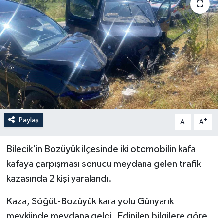
ÖZEL HABER
RÖPORTAJLAR
SAĞLIK
SİYASET
GÜNCEL
Paylaş
-
+
A
A
SPOR
Bilecik'in Bozüyük ilçesinde iki otomobilin kafa
kafaya çarpışması sonucu meydana gelen trafik
YAŞAM
kazasında 2 kişi yaralandı.
Yerel
Kaza, Söğüt-Bozüyük kara yolu Günyarık
mevkiinde meydana geldi. Edinilen bilgilere göre