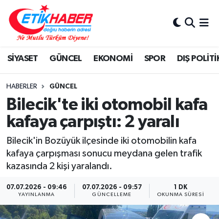
BİLİM-TEKNOLOJİ
Nöbetçi Eczaneler
SİYASET
GÜNCEL
EKONOMİ
SPOR
DIŞ POLİTİ
DIŞ POLİTİKA
Hava Durumu
DÜNYA
İstanbul Namaz Vakitleri
HABERLER
GÜNCEL
Bilecik'te iki otomobil kafa
EĞİTİM GENÇLİK
Trafik Durumu
kafaya çarpıştı: 2 yaralı
EKONOMİ
Süper Lig Puan Durumu ve Fikstür
Bilecik'in Bozüyük ilçesinde iki otomobilin kafa
kafaya çarpışması sonucu meydana gelen trafik
KÖŞE YAZILARI
Tüm Manşetler
kazasında 2 kişi yaralandı.
KÜLTÜR-SANAT-MAGAZİN
Son Dakika Haberleri
07.07.2026 - 09:46
07.07.2026 - 09:57
1 DK
YAYINLANMA
GÜNCELLEME
OKUNMA SÜRESI
MEDYA
Haber Arşivi