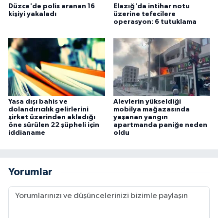
Düzce'de polis aranan 16
Elazığ'da intihar notu
kişiyi yakaladı
üzerine tefecilere
operasyon: 6 tutuklama
Yasa dışı bahis ve
Alevlerin yükseldiği
dolandırıcılık gelirlerini
mobilya mağazasında
şirket üzerinden akladığı
yaşanan yangın
öne sürülen 22 şüpheli için
apartmanda paniğe neden
iddianame
oldu
Yorumlar