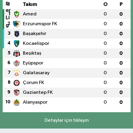
#
Takım
O
P
1
Amed
0
0
2
Erzurumspor FK
0
0
3
Başakşehir
0
0
4
Kocaelispor
0
0
5
Beşiktaş
0
0
6
Eyüpspor
0
0
7
Galatasaray
0
0
8
Çorum FK
0
0
9
Gaziantep FK
0
0
10
Alanyaspor
0
0
Detaylar için tıklayın