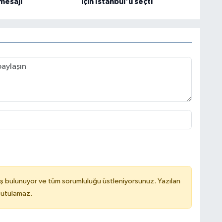
mesajı
için İstanbul'u seçti
ş bulunuyor ve tüm sorumluluğu üstleniyorsunuz. Yazılan
tutulamaz.