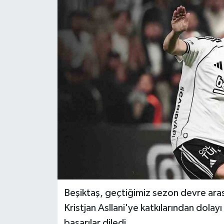
ÖZEL HABER
RÖPORTAJLAR
SAĞLIK
SİYASET
GÜNCEL
SPOR
YAŞAM
Beşiktaş, geçtiğimiz sezon devre arası
Yerel
Kristjan Asllani'ye katkılarından dolay
başarılar diledi.