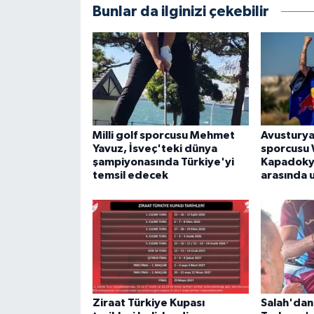
Bunlar da ilginizi çekebilir
Milli golf sporcusu Mehmet
Avusturya
Yavuz, İsveç'teki dünya
sporcusu 
şampiyonasında Türkiye'yi
Kapadokya
temsil edecek
arasında 
Ziraat Türkiye Kupası
Salah'dan 