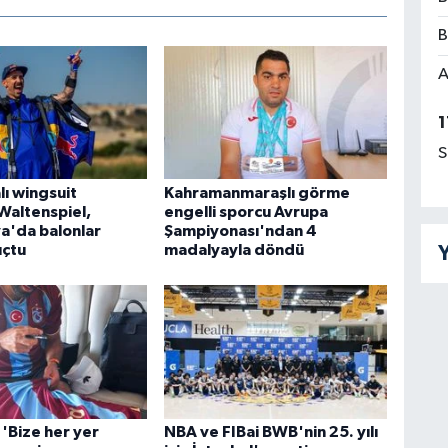
B
A
1
S
lı wingsuit
Kahramanmaraşlı görme
Waltenspiel,
engelli sporcu Avrupa
'da balonlar
Şampiyonası'ndan 4
uçtu
madalyayla döndü
Y
'Bize her yer
NBA ve FIBai BWB'nin 25. yılı