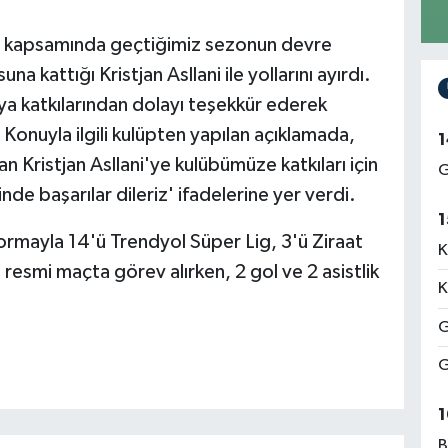
sı kapsamında geçtiğimiz sezonun devre
na kattığı Kristjan Asllani ile yollarını ayırdı.
ya katkılarından dolayı teşekkür ederek
 Konuyla ilgili kulüpten yapılan açıklamada,
1
n Kristjan Asllani'ye kulübümüze katkıları için
G
de başarılar dileriz' ifadelerine yer verdi.
1
ormayla 14'ü Trendyol Süper Lig, 3'ü Ziraat
K
esmi maçta görev alırken, 2 gol ve 2 asistlik
K
G
G
1
B