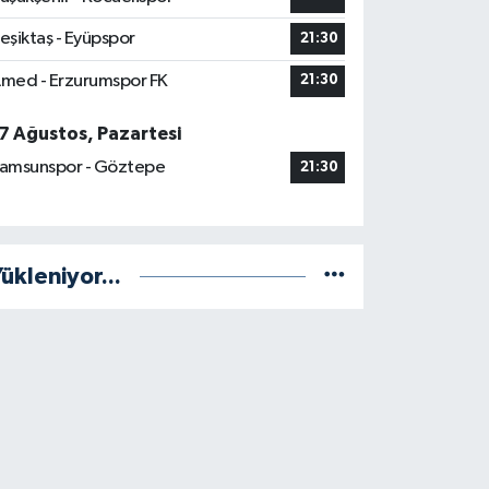
eşiktaş - Eyüpspor
21:30
med - Erzurumspor FK
21:30
7 Ağustos, Pazartesi
amsunspor - Göztepe
21:30
ükleniyor...