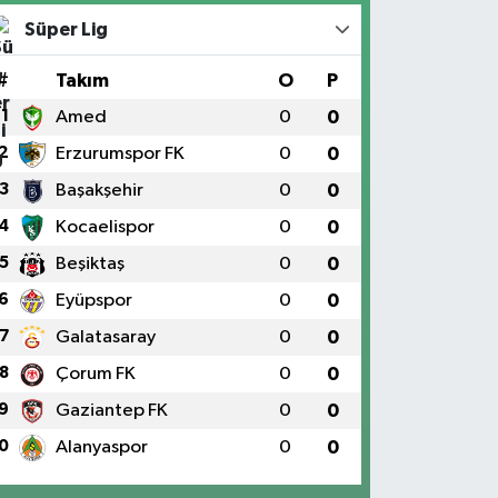
Süper Lig
#
Takım
O
P
1
Amed
0
0
2
Erzurumspor FK
0
0
3
Başakşehir
0
0
4
Kocaelispor
0
0
5
Beşiktaş
0
0
6
Eyüpspor
0
0
7
Galatasaray
0
0
8
Çorum FK
0
0
9
Gaziantep FK
0
0
0
Alanyaspor
0
0