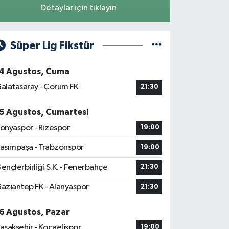
Detaylar için tıklayın
Süper Lig Fikstür
4 Ağustos, Cuma
alatasaray - Çorum FK
21:30
5 Ağustos, Cumartesi
onyaspor - Rizespor
19:00
asımpaşa - Trabzonspor
19:00
ençlerbirliği S.K. - Fenerbahçe
21:30
aziantep FK - Alanyaspor
21:30
6 Ağustos, Pazar
aşakşehir - Kocaelispor
19:00