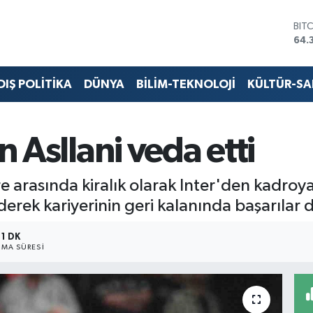
BIT
64.
DO
47,
EU
DIŞ POLİTİKA
DÜNYA
BİLİM-TEKNOLOJİ
KÜLTÜR-S
55,
STE
64,
GRA
n Asllani veda etti
657
BİS
13.
 arasında kiralık olarak Inter'den kadroya 
erek kariyerinin geri kalanında başarılar d
1 DK
MA SÜRESI