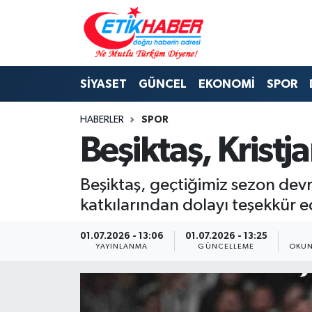
BİLİM-TEKNOLOJİ
Nöbetçi Eczaneler
SİYASET
GÜNCEL
EKONOMİ
SPOR
DIŞ POLİTİKA
Hava Durumu
HABERLER
SPOR
DÜNYA
İstanbul Namaz Vakitleri
Beşiktaş, Kristja
EĞİTİM GENÇLİK
Trafik Durumu
Beşiktaş, geçtiğimiz sezon devre
EKONOMİ
Süper Lig Puan Durumu ve Fikstür
katkılarından dolayı teşekkür ed
KÖŞE YAZILARI
Tüm Manşetler
01.07.2026 - 13:06
01.07.2026 - 13:25
YAYINLANMA
GÜNCELLEME
OKUN
KÜLTÜR-SANAT-MAGAZİN
Son Dakika Haberleri
MEDYA
Haber Arşivi