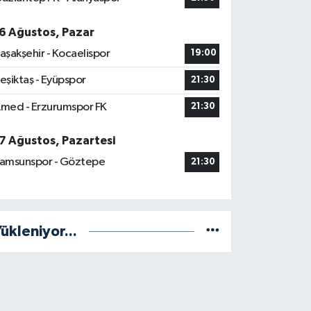
6 Ağustos, Pazar
aşakşehir - Kocaelispor
19:00
eşiktaş - Eyüpspor
21:30
med - Erzurumspor FK
21:30
7 Ağustos, Pazartesi
amsunspor - Göztepe
21:30
ükleniyor...