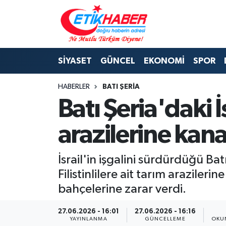
BİLİM-TEKNOLOJİ
Nöbetçi Eczaneler
SİYASET
GÜNCEL
EKONOMİ
SPOR
DIŞ POLİTİKA
Hava Durumu
HABERLER
BATI ŞERIA
DÜNYA
İstanbul Namaz Vakitleri
Batı Şeria'daki İs
EĞİTİM GENÇLİK
Trafik Durumu
arazilerine kana
EKONOMİ
Süper Lig Puan Durumu ve Fikstür
İsrail'in işgalini sürdürdüğü Bat
KÖŞE YAZILARI
Tüm Manşetler
Filistinlilere ait tarım araziler
bahçelerine zarar verdi.
KÜLTÜR-SANAT-MAGAZİN
Son Dakika Haberleri
27.06.2026 - 16:01
27.06.2026 - 16:16
MEDYA
Haber Arşivi
YAYINLANMA
GÜNCELLEME
OKU