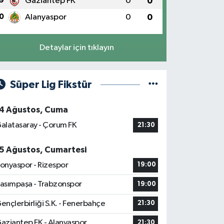
9
Gaziantep FK
0
0
0
Alanyaspor
0
0
Detaylar için tıklayın
Süper Lig Fikstür
4 Ağustos, Cuma
alatasaray - Çorum FK
21:30
5 Ağustos, Cumartesi
onyaspor - Rizespor
19:00
asımpaşa - Trabzonspor
19:00
ençlerbirliği S.K. - Fenerbahçe
21:30
aziantep FK - Alanyaspor
21:30