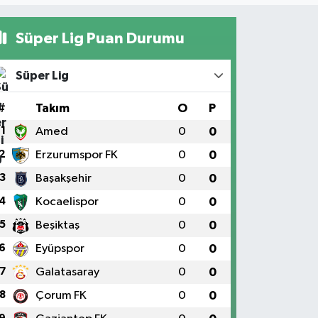
Süper Lig Puan Durumu
Süper Lig
#
Takım
O
P
1
Amed
0
0
2
Erzurumspor FK
0
0
3
Başakşehir
0
0
4
Kocaelispor
0
0
5
Beşiktaş
0
0
6
Eyüpspor
0
0
7
Galatasaray
0
0
8
Çorum FK
0
0