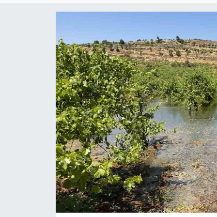
ÖZEL HABER
RÖPORTAJLAR
SAĞLIK
SİYASET
GÜNCEL
SPOR
YAŞAM
Yerel