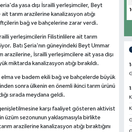
eria'da yasa dışı İsrailli yerleşimciler, Beyt
1
 ait tarım arazilerine kanalizasyon atığı
ftçilerin bağ ve bahçelerine zarar verdi.
railli yerleşimcilerin Filistinlilere ait tarım
ediyor. Batı Şeria'nın güneyindeki Beyt Ummar
m arazilerine, İsrailli yerleşimcilere ait yasa dışı
k miktarda kanalizasyon atığı bırakıldı.
1
G
üm, elma ve badem ekili bağ ve bahçelerde büyük
ytinden sonra ülkenin en önemli ikinci tarım ürünü
1
ığı sırada meydana geldi.
K
 genişletilmesine karşı faaliyet gösteren aktivist
K
erin üzüm sezonunun yaklaşmasıyla birlikte
G
tarım arazilerine kanalizasyon atığı bıraktığını
G