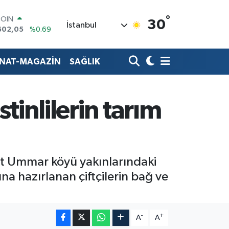
°
COIN
30
İstanbul
602,05
%0.69
LAR
6006
%0.06
RO
ANAT-MAGAZİN
SAĞLIK
0250
%0.02
RLİN
2398
%0.2
M ALTIN
istinlilerin tarım
3.94
%0.32
T100
768
%48
 Beyt Ummar köyü yakınlarındaki
ına hazırlanan çiftçilerin bağ ve
-
+
A
A