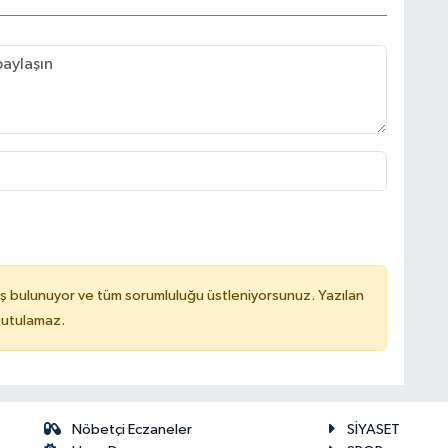
ş bulunuyor ve tüm sorumluluğu üstleniyorsunuz. Yazılan
tutulamaz.
Nöbetçi Eczaneler
SİYASET