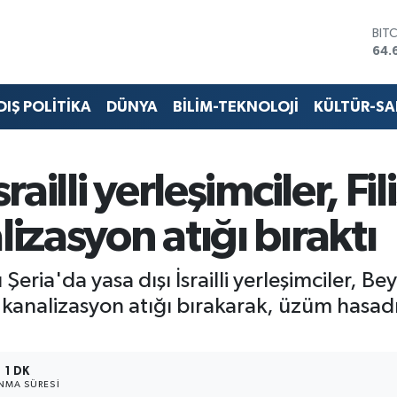
BIT
64.
DO
47,
EU
DIŞ POLİTİKA
DÜNYA
BİLİM-TEKNOLOJİ
KÜLTÜR-S
55,
STE
64,
GRA
railli yerleşimciler, Fil
651
BİS
lizasyon atığı bıraktı
13.
ı Şeria'da yasa dışı İsrailli yerleşimciler,
ine kanalizasyon atığı bırakarak, üzüm hasad
1 DK
NMA SÜRESI