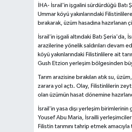
İHA- İsrail'in işgalini sürdürdüğü Batı Ş
Ummar köyü yakınlarındaki Filistinlilere
bırakarak, üzüm hasadına hazırlanan çi
İsrail'in işgali altındaki Batı Şeria'da, İs
arazilerine yönelik saldırıları devam 
köyü yakınlarındaki Filistinlilere ait tarı
Gush Etzion yerleşim bölgesinden büyü
Tarım arazisine bırakılan atık su, üz
zarara yol açtı. Olay, Filistinlilerin ze
olan üzümün hasat dönemine hazırland
İsrail'in yasa dışı yerleşim birimlerinin
Yousef Abu Maria, İsrailli yerleşimcil
Filistin tarımını tahrip etmek amacıyla 