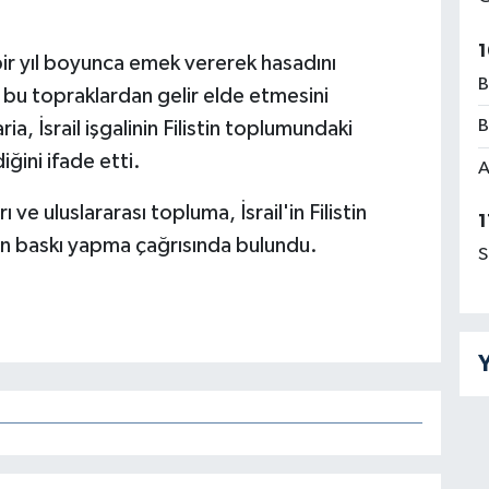
1
n bir yıl boyunca emek vererek hasadını
B
e bu topraklardan gelir elde etmesini
B
, İsrail işgalinin Filistin toplumundaki
iğini ifade etti.
A
 ve uluslararası topluma, İsrail'in Filistin
1
için baskı yapma çağrısında bulundu.
S
Y