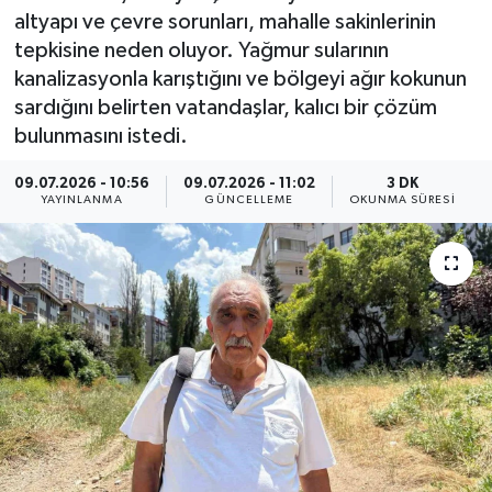
altyapı ve çevre sorunları, mahalle sakinlerinin
ÖZEL HABER
tepkisine neden oluyor. Yağmur sularının
kanalizasyonla karıştığını ve bölgeyi ağır kokunun
RÖPORTAJLAR
sardığını belirten vatandaşlar, kalıcı bir çözüm
bulunmasını istedi.
SAĞLIK
09.07.2026 - 10:56
09.07.2026 - 11:02
3 DK
YAYINLANMA
GÜNCELLEME
OKUNMA SÜRESI
SİYASET
GÜNCEL
SPOR
YAŞAM
Yerel