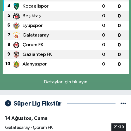
4
Kocaelispor
0
0
5
Beşiktaş
0
0
6
Eyüpspor
0
0
7
Galatasaray
0
0
8
Çorum FK
0
0
9
Gaziantep FK
0
0
10
Alanyaspor
0
0
Detaylar için tıklayın
Süper Lig Fikstür
14 Ağustos, Cuma
Galatasaray - Çorum FK
21:30