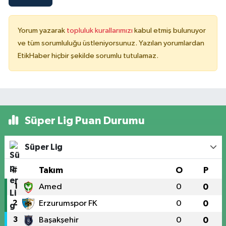
Yorum yazarak
topluluk kurallarımızı
kabul etmiş bulunuyor
ve tüm sorumluluğu üstleniyorsunuz. Yazılan yorumlardan
EtikHaber hiçbir şekilde sorumlu tutulamaz.
Süper Lig Puan Durumu
Süper Lig
#
Takım
O
P
1
Amed
0
0
2
Erzurumspor FK
0
0
3
Başakşehir
0
0