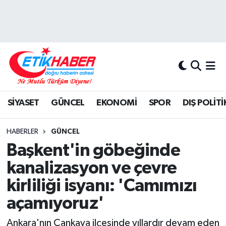
BİLİM-TEKNOLOJİ
Nöbetçi Eczaneler
DIŞ POLİTİKA
Hava Durumu
DÜNYA
İstanbul Namaz Vakitleri
SİYASET
GÜNCEL
EKONOMİ
SPOR
DIŞ POLİTİ
EĞİTİM GENÇLİK
Trafik Durumu
HABERLER
GÜNCEL
EKONOMİ
Süper Lig Puan Durumu ve Fikstür
Başkent'in göbeğinde
kanalizasyon ve çevre
KÖŞE YAZILARI
Tüm Manşetler
kirliliği isyanı: 'Camımızı
KÜLTÜR-SANAT-MAGAZİN
Son Dakika Haberleri
açamıyoruz'
MEDYA
Haber Arşivi
Ankara'nın Çankaya ilçesinde yıllardır devam eden