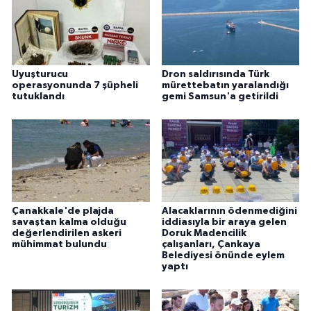
Uyuşturucu
Dron saldırısında Türk
operasyonunda 7 şüpheli
mürettebatın yaralandığı
tutuklandı
gemi Samsun'a getirildi
Çanakkale'de plajda
Alacaklarının ödenmediğini
savaştan kalma olduğu
iddiasıyla bir araya gelen
değerlendirilen askeri
Doruk Madencilik
mühimmat bulundu
çalışanları, Çankaya
Belediyesi önünde eylem
yaptı