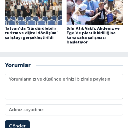
Tatvan'da 'Sürdürülebilir
Sıfır Atık Vakfı, Akdeniz ve
turizm ve dijital dönüşüm'
Ege'de plastik kirliliğine
çalıştayı gerçekleştirildi
karşı saha çalışması
başlatıyor
Yorumlar
Gönder