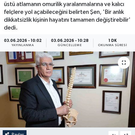
üstü atlamanın omurilik yaralanmalarına ve kalıcı
ÖZEL HABER
felçlere yol açabileceğini belirten Şen, 'Bir anlık
dikkatsizlik kişinin hayatını tamamen değiştirebilir'
RÖPORTAJLAR
dedi.
SAĞLIK
03.06.2026 - 10:02
03.06.2026 - 10:28
1 DK
YAYINLANMA
GÜNCELLEME
OKUNMA SÜRESI
SİYASET
GÜNCEL
SPOR
YAŞAM
Yerel
Paylaş
-
+