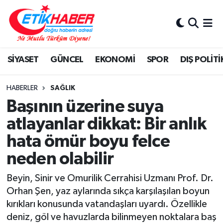
BİLİM-TEKNOLOJİ
Nöbetçi Eczaneler
SİYASET
GÜNCEL
EKONOMİ
SPOR
DIŞ POLİTİ
DIŞ POLİTİKA
Hava Durumu
DÜNYA
İstanbul Namaz Vakitleri
HABERLER
SAĞLIK
Başının üzerine suya
EĞİTİM GENÇLİK
Trafik Durumu
atlayanlar dikkat: Bir anlık
hata ömür boyu felce
EKONOMİ
Süper Lig Puan Durumu ve Fikstür
neden olabilir
KÖŞE YAZILARI
Tüm Manşetler
Beyin, Sinir ve Omurilik Cerrahisi Uzmanı Prof. Dr.
KÜLTÜR-SANAT-MAGAZİN
Son Dakika Haberleri
Orhan Şen, yaz aylarında sıkça karşılaşılan boyun
kırıkları konusunda vatandaşları uyardı. Özellikle
MEDYA
Haber Arşivi
deniz, göl ve havuzlarda bilinmeyen noktalara baş