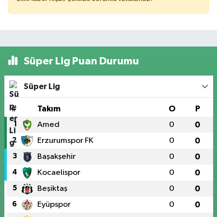
Süper Lig Puan Durumu
Süper Lig
#
Takım
O
P
1
Amed
0
0
2
Erzurumspor FK
0
0
3
Başakşehir
0
0
4
Kocaelispor
0
0
5
Beşiktaş
0
0
6
Eyüpspor
0
0