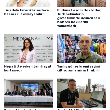
'Yüzdeki kızarıklık sadece
Burkina Fasolu doktorlar,
hassas cilt olmayabilir'
Türk hekimlerin
gözetiminde üçüncü seri
böbrek nakillerini
tamamladı
Hepatitte erken tanı hayat
Yanlış güneş kremi seçimi
kurtarıyor
cilt sorunlarını artırabilir