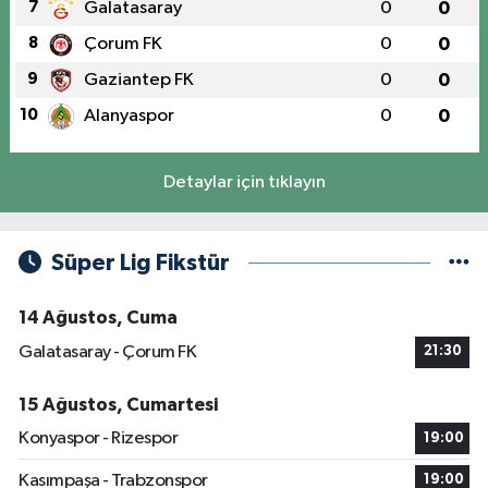
7
Galatasaray
0
0
8
Çorum FK
0
0
9
Gaziantep FK
0
0
10
Alanyaspor
0
0
Detaylar için tıklayın
Süper Lig Fikstür
14 Ağustos, Cuma
Galatasaray - Çorum FK
21:30
15 Ağustos, Cumartesi
Konyaspor - Rizespor
19:00
Kasımpaşa - Trabzonspor
19:00