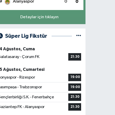
0
Alanyaspor
0
0
Detaylar için tıklayın
Süper Lig Fikstür
4 Ağustos, Cuma
alatasaray - Çorum FK
21:30
5 Ağustos, Cumartesi
onyaspor - Rizespor
19:00
asımpaşa - Trabzonspor
19:00
ençlerbirliği S.K. - Fenerbahçe
21:30
aziantep FK - Alanyaspor
21:30