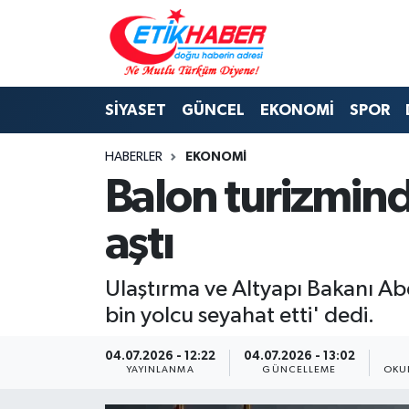
BİLİM-TEKNOLOJİ
Nöbetçi Eczaneler
SİYASET
GÜNCEL
EKONOMİ
SPOR
DIŞ POLİTİKA
Hava Durumu
HABERLER
EKONOMİ
DÜNYA
İstanbul Namaz Vakitleri
Balon turizmind
EĞİTİM GENÇLİK
Trafik Durumu
aştı
EKONOMİ
Süper Lig Puan Durumu ve Fikstür
Ulaştırma ve Altyapı Bakanı Abd
KÖŞE YAZILARI
Tüm Manşetler
bin yolcu seyahat etti' dedi.
KÜLTÜR-SANAT-MAGAZİN
Son Dakika Haberleri
04.07.2026 - 12:22
04.07.2026 - 13:02
YAYINLANMA
GÜNCELLEME
OKU
MEDYA
Haber Arşivi