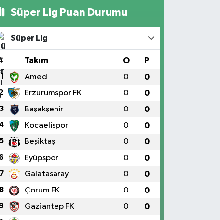
Süper Lig Puan Durumu
Süper Lig
#
Takım
O
P
1
Amed
0
0
2
Erzurumspor FK
0
0
3
Başakşehir
0
0
4
Kocaelispor
0
0
5
Beşiktaş
0
0
6
Eyüpspor
0
0
7
Galatasaray
0
0
8
Çorum FK
0
0
9
Gaziantep FK
0
0