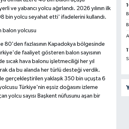
1
erli ve yabancı yolcu ağırlandı. 2026 yılının ilk
B
 bin yolcu seyahat etti' ifadelerini kullandı.
B
n balon yolcusu
A
zde 80'den fazlasının Kapadokya bölgesinde
1
ürkiye'de faaliyet gösteren balon sayısının
S
 sıcak hava balonu işletmeciliği her yıl
ak da bu alanda her türlü desteği verdik.
e gerçekleştirilen yaklaşık 350 bin uçuşta 6
yolcusu Türkiye'nin eşsiz doğasını izleme
Y
uçan yolcu sayısı Başkent nüfusunu aşan bir