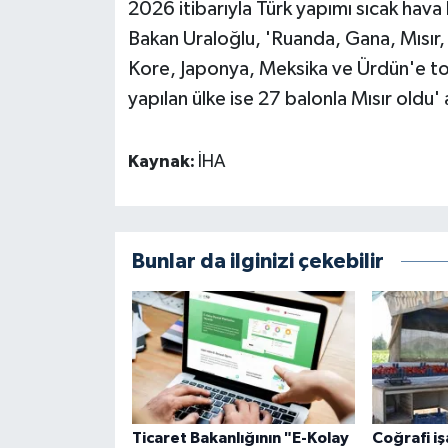
2026 itibarıyla Türk yapımı sıcak hava 
Bakan Uraloğlu, 'Ruanda, Gana, Mısı
Kore, Japonya, Meksika ve Ürdün'e top
yapılan ülke ise 27 balonla Mısır oldu
Kaynak:
İHA
Bunlar da ilginizi çekebilir
Ticaret Bakanlığının "E-Kolay
Coğrafi iş