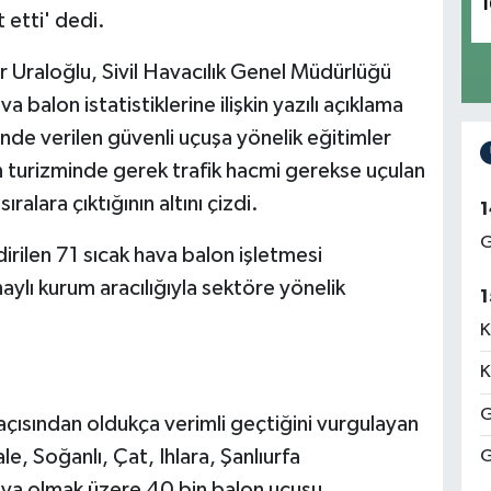
1
 etti' dedi.
r Uraloğlu, Sivil Havacılık Genel Müdürlüğü
balon istatistiklerine ilişkin yazılı açıklama
de verilen güvenli uçuşa yönelik eğitimler
n turizminde gerek trafik hacmi gerekse uçulan
alara çıktığının altını çizdi.
1
G
rilen 71 sıcak hava balon işletmesi
lı kurum aracılığıyla sektöre yönelik
1
K
K
G
 açısından oldukça verimli geçtiğini vurgulayan
, Soğanlı, Çat, Ihlara, Şanlıurfa
G
ya olmak üzere 40 bin balon uçuşu