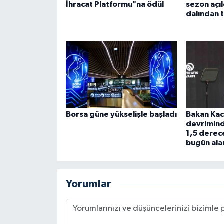
İhracat Platformu"na ödül
sezon açı
dalından 
Borsa güne yükselişle başladı
Bakan Kacı
devrimind
1,5 derece
bugün ala
Yorumlar