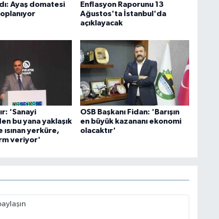
ldı: Ayaş domatesi
Enflasyon Raporunu 13
toplanıyor
Ağustos'ta İstanbul'da
açıklayacak
r: 'Sanayi
OSB Başkanı Fidan: 'Barışın
en bu yana yaklaşık
en büyük kazananı ekonomi
 ısınan yerküre,
olacaktır'
rm veriyor'