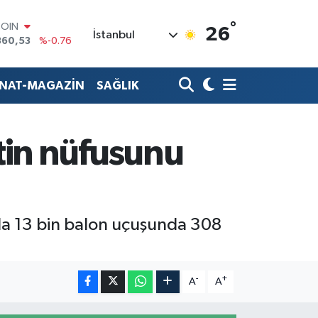
COIN
°
26
İstanbul
360,53
%-0.76
LAR
7143
%0.16
RO
ANAT-MAGAZİN
SAĞLIK
0317
%-0.02
RLİN
2463
%0.07
M ALTIN
tin nüfusunu
4.81
%1.44
T100
799
%70
ında 13 bin balon uçuşunda 308
-
+
A
A