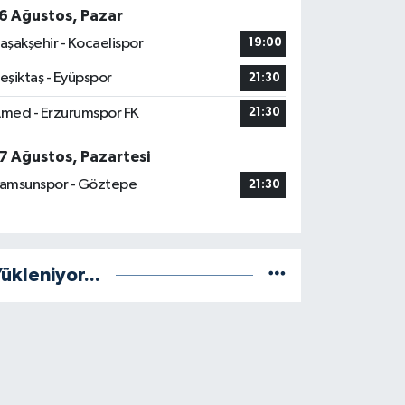
6 Ağustos, Pazar
aşakşehir - Kocaelispor
19:00
eşiktaş - Eyüpspor
21:30
med - Erzurumspor FK
21:30
7 Ağustos, Pazartesi
amsunspor - Göztepe
21:30
ükleniyor...