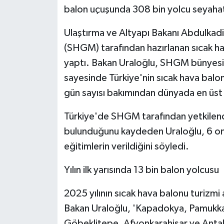
balon uçuşunda 308 bin yolcu seyahat
Ulaştırma ve Altyapı Bakanı Abdulkadi
(SHGM) tarafından hazırlanan sıcak hava 
yaptı. Bakan Uraloğlu, SHGM bünyesin
sayesinde Türkiye'nin sıcak hava balo
gün sayısı bakımından dünyada en üst sır
Türkiye'de SHGM tarafından yetkilendi
bulunduğunu kaydeden Uraloğlu, 6 onay
eğitimlerin verildiğini söyledi.
Yılın ilk yarısında 13 bin balon yolcusu
2025 yılının sıcak hava balonu turizmi
Bakan Uraloğlu, 'Kapadokya, Pamukkale
Göbeklitepe, Afyonkarahisar ve Antal