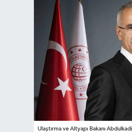
ÖZEL HABER
RÖPORTAJLAR
SAĞLIK
SİYASET
GÜNCEL
SPOR
YAŞAM
Yerel
Ulaştırma ve Altyapı Bakanı Abdulkadir 