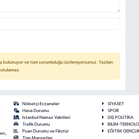
ş bulunuyor ve tüm sorumluluğu üstleniyorsunuz. Yazılan
tutulamaz.
Nöbetçi Eczaneler
SİYASET
Hava Durumu
SPOR
İstanbul Namaz Vakitleri
DIŞ POLİTİKA
Trafik Durumu
BİLİM-TEKNOLO
Puan Durumu ve Fikstür
EĞİTİM GENÇLİ
ken,
Tüm Manşetler