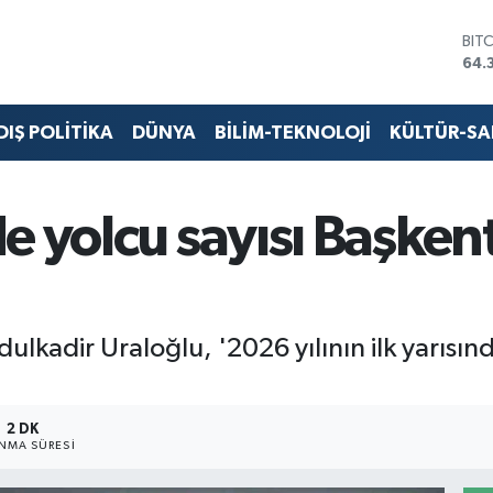
BIT
64.
DO
47,
EU
DIŞ POLİTİKA
DÜNYA
BİLİM-TEKNOLOJİ
KÜLTÜR-S
55,
STE
64,
GRA
e yolcu sayısı Başken
657
BİS
13.
ulkadir Uraloğlu, '2026 yılının ilk yarıs
2 DK
NMA SÜRESI