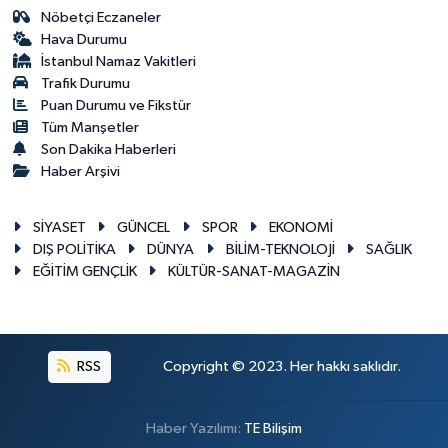
Nöbetçi Eczaneler
Hava Durumu
İstanbul Namaz Vakitleri
Trafik Durumu
Puan Durumu ve Fikstür
Tüm Manşetler
Son Dakika Haberleri
Haber Arşivi
SİYASET
GÜNCEL
SPOR
EKONOMİ
DIŞ POLİTİKA
DÜNYA
BİLİM-TEKNOLOJİ
SAĞLIK
EĞİTİM GENÇLİK
KÜLTÜR-SANAT-MAGAZİN
RSS
Copyright © 2023. Her hakkı saklıdır.
Haber Yazılımı:
TE Bilişim