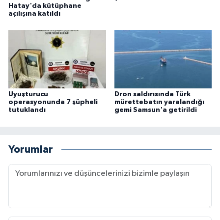
Hatay'da kütüphane
açılışına katıldı
Uyuşturucu
Dron saldırısında Türk
operasyonunda 7 şüpheli
mürettebatın yaralandığı
tutuklandı
gemi Samsun'a getirildi
Yorumlar