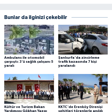
Bunlar da ilginizi çekebilir
Ambulans ile otomobil
Şanlıurfa'da zincirleme
çarpıştı: 3'ü sağlık çalışanı 5
trafik kazasında 7 kişi
yaralı
yaralandı
Kültür ve Turizm Bakan
KKTC'de Erenköy Direnişi
Yardımcısı Gökhan Yazgı
şehitleri törenlerle anıldı