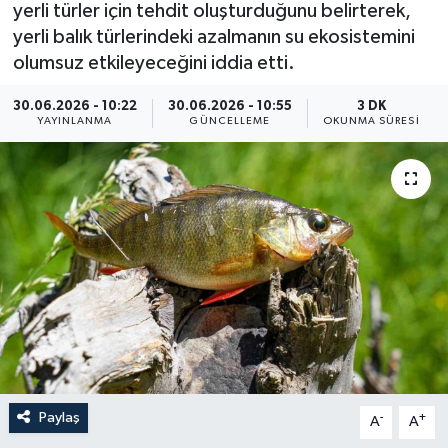
yerli türler için tehdit oluşturduğunu belirterek,
ÖZEL HABER
yerli balık türlerindeki azalmanın su ekosistemini
olumsuz etkileyeceğini iddia etti.
RÖPORTAJLAR
30.06.2026 - 10:22
30.06.2026 - 10:55
3 DK
YAYINLANMA
GÜNCELLEME
OKUNMA SÜRESI
SAĞLIK
SİYASET
GÜNCEL
SPOR
YAŞAM
Yerel
Paylaş
-
+
A
A