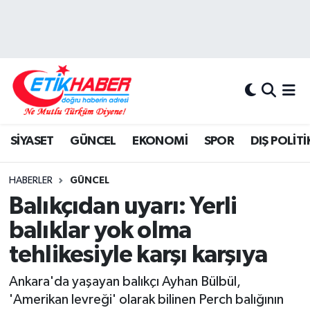
BİLİM-TEKNOLOJİ
Nöbetçi Eczaneler
DIŞ POLİTİKA
Hava Durumu
DÜNYA
İstanbul Namaz Vakitleri
SİYASET
GÜNCEL
EKONOMİ
SPOR
DIŞ POLİTİ
EĞİTİM GENÇLİK
Trafik Durumu
HABERLER
GÜNCEL
EKONOMİ
Süper Lig Puan Durumu ve Fikstür
Balıkçıdan uyarı: Yerli
balıklar yok olma
KÖŞE YAZILARI
Tüm Manşetler
tehlikesiyle karşı karşıya
KÜLTÜR-SANAT-MAGAZİN
Son Dakika Haberleri
Ankara'da yaşayan balıkçı Ayhan Bülbül,
'Amerikan levreği' olarak bilinen Perch balığının
MEDYA
Haber Arşivi