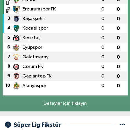
2
Erzurumspor FK
0
0
3
Başakşehir
0
0
4
Kocaelispor
0
0
5
Beşiktaş
0
0
6
Eyüpspor
0
0
7
Galatasaray
0
0
8
Çorum FK
0
0
9
Gaziantep FK
0
0
10
Alanyaspor
0
0
Detaylar için tıklayın
Süper Lig Fikstür