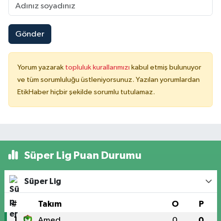
Gönder
Yorum yazarak
topluluk kurallarımızı
kabul etmiş bulunuyor
ve tüm sorumluluğu üstleniyorsunuz. Yazılan yorumlardan
EtikHaber hiçbir şekilde sorumlu tutulamaz.
Süper Lig Puan Durumu
Süper Lig
#
Takım
O
P
1
Amed
0
0