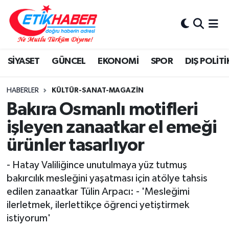
BİLİM-TEKNOLOJİ
Nöbetçi Eczaneler
SİYASET
GÜNCEL
EKONOMİ
SPOR
DIŞ POLİTİ
DIŞ POLİTİKA
Hava Durumu
DÜNYA
İstanbul Namaz Vakitleri
HABERLER
KÜLTÜR-SANAT-MAGAZİN
Bakıra Osmanlı motifleri
EĞİTİM GENÇLİK
Trafik Durumu
işleyen zanaatkar el emeği
ürünler tasarlıyor
EKONOMİ
Süper Lig Puan Durumu ve Fikstür
- Hatay Valiliğince unutulmaya yüz tutmuş
KÖŞE YAZILARI
Tüm Manşetler
bakırcılık mesleğini yaşatması için atölye tahsis
edilen zanaatkar Tülin Arpacı: - 'Mesleğimi
KÜLTÜR-SANAT-MAGAZİN
Son Dakika Haberleri
ilerletmek, ilerlettikçe öğrenci yetiştirmek
istiyorum'
MEDYA
Haber Arşivi