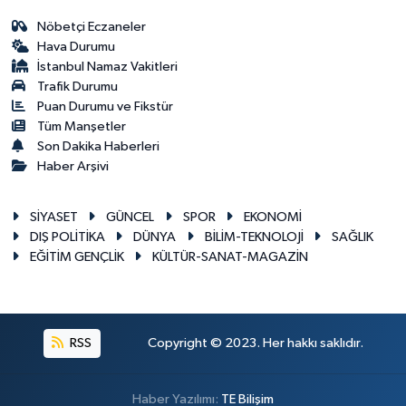
Nöbetçi Eczaneler
Hava Durumu
İstanbul Namaz Vakitleri
Trafik Durumu
Puan Durumu ve Fikstür
Tüm Manşetler
Son Dakika Haberleri
Haber Arşivi
SİYASET
GÜNCEL
SPOR
EKONOMİ
DIŞ POLİTİKA
DÜNYA
BİLİM-TEKNOLOJİ
SAĞLIK
EĞİTİM GENÇLİK
KÜLTÜR-SANAT-MAGAZİN
RSS
Copyright © 2023. Her hakkı saklıdır.
Haber Yazılımı:
TE Bilişim