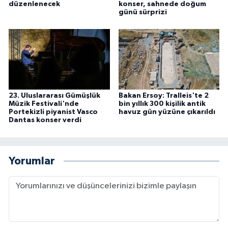
düzenlenecek
konser, sahnede doğum
günü sürprizi
23. Uluslararası Gümüşlük
Bakan Ersoy: Tralleis'te 2
Müzik Festivali'nde
bin yıllık 300 kişilik antik
Portekizli piyanist Vasco
havuz gün yüzüne çıkarıldı
Dantas konser verdi
Yorumlar