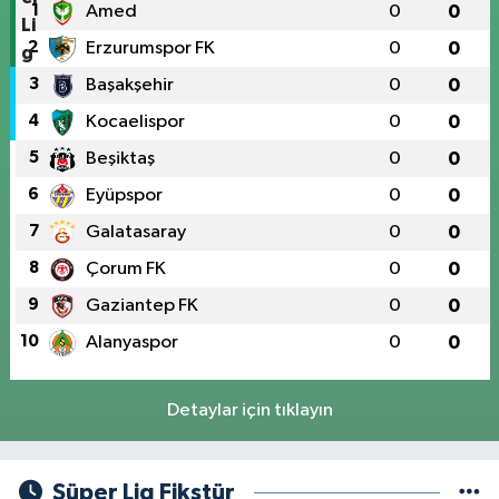
1
Amed
0
0
2
Erzurumspor FK
0
0
3
Başakşehir
0
0
4
Kocaelispor
0
0
5
Beşiktaş
0
0
6
Eyüpspor
0
0
7
Galatasaray
0
0
8
Çorum FK
0
0
9
Gaziantep FK
0
0
10
Alanyaspor
0
0
Detaylar için tıklayın
Süper Lig Fikstür