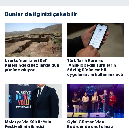
Bunlar da ilginizi çekebilir
Urartu'nun izleri Kef
Türk Tarih Kurumu
Kalesi'ndeki kazılarda gün
'Ansiklopedik Türk Tarih
yüzüne çıkıyor
Sözlüğü'nün mobil
uygulamasını kullanıma açtı
Malatya'da Kültür Yolu
Öykü Gürman'dan
Festivali'nin ikincisi
Bodrum'da unutulmaz