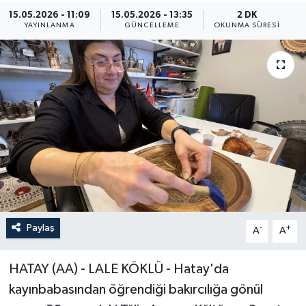
15.05.2026 - 11:09
15.05.2026 - 13:35
2 DK
ÖZEL HABER
YAYINLANMA
GÜNCELLEME
OKUNMA SÜRESI
RÖPORTAJLAR
SAĞLIK
SİYASET
GÜNCEL
SPOR
Paylaş
-
+
A
A
YAŞAM
Yerel
HATAY (AA) - LALE KÖKLÜ - Hatay'da
kayınbabasından öğrendiği bakırcılığa gönül