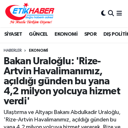
BİLİM-TEKNOLOJİ
Nöbetçi Eczaneler
SİYASET
GÜNCEL
EKONOMİ
SPOR
DIŞ POLİTİ
DIŞ POLİTİKA
Hava Durumu
DÜNYA
İstanbul Namaz Vakitleri
HABERLER
EKONOMİ
Bakan Uraloğlu: 'Rize-
EĞİTİM GENÇLİK
Trafik Durumu
Artvin Havalimanımız,
açıldığı günden bu yana
EKONOMİ
Süper Lig Puan Durumu ve Fikstür
4,2 milyon yolcuya hizmet
KÖŞE YAZILARI
Tüm Manşetler
verdi'
KÜLTÜR-SANAT-MAGAZİN
Son Dakika Haberleri
Ulaştırma ve Altyapı Bakanı Abdulkadir Uraloğlu,
'Rize-Artvin Havalimanımız, açıldığı günden bu
MEDYA
Haber Arşivi
yana 4,2 milyon yolcuya hizmet vererek, Rize ve