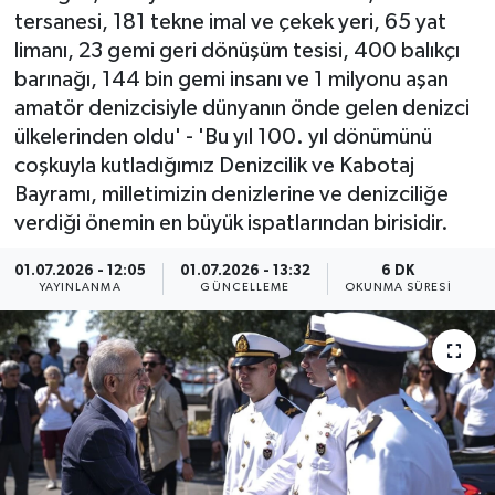
tersanesi, 181 tekne imal ve çekek yeri, 65 yat
ÖZEL HABER
limanı, 23 gemi geri dönüşüm tesisi, 400 balıkçı
barınağı, 144 bin gemi insanı ve 1 milyonu aşan
RÖPORTAJLAR
amatör denizcisiyle dünyanın önde gelen denizci
ülkelerinden oldu' - 'Bu yıl 100. yıl dönümünü
SAĞLIK
coşkuyla kutladığımız Denizcilik ve Kabotaj
Bayramı, milletimizin denizlerine ve denizciliğe
SİYASET
verdiği önemin en büyük ispatlarından birisidir.
GÜNCEL
01.07.2026 - 12:05
01.07.2026 - 13:32
6 DK
YAYINLANMA
GÜNCELLEME
OKUNMA SÜRESI
SPOR
YAŞAM
Yerel