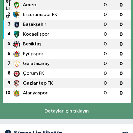
1
Amed
0
0
2
Erzurumspor FK
0
0
3
Başakşehir
0
0
4
Kocaelispor
0
0
5
Beşiktaş
0
0
6
Eyüpspor
0
0
7
Galatasaray
0
0
8
Çorum FK
0
0
9
Gaziantep FK
0
0
10
Alanyaspor
0
0
Detaylar için tıklayın