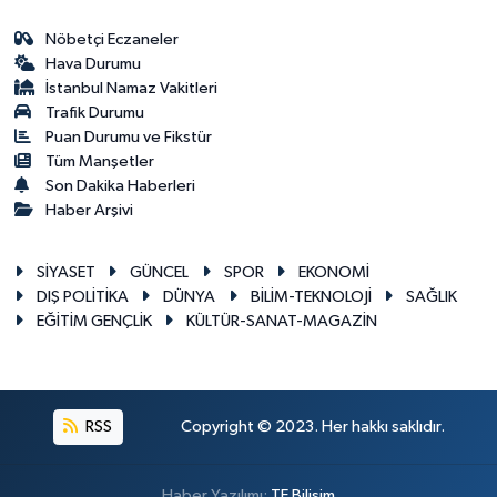
Nöbetçi Eczaneler
Hava Durumu
İstanbul Namaz Vakitleri
Trafik Durumu
Puan Durumu ve Fikstür
Tüm Manşetler
Son Dakika Haberleri
Haber Arşivi
SİYASET
GÜNCEL
SPOR
EKONOMİ
DIŞ POLİTİKA
DÜNYA
BİLİM-TEKNOLOJİ
SAĞLIK
EĞİTİM GENÇLİK
KÜLTÜR-SANAT-MAGAZİN
RSS
Copyright © 2023. Her hakkı saklıdır.
Haber Yazılımı:
TE Bilişim