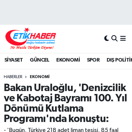
BİLİM-TEKNOLOJİ
Nöbetçi Eczaneler
DIŞ POLİTİKA
Hava Durumu
DÜNYA
İstanbul Namaz Vakitleri
SİYASET
GÜNCEL
EKONOMİ
SPOR
DIŞ POLİTİ
EĞİTİM GENÇLİK
Trafik Durumu
HABERLER
EKONOMİ
EKONOMİ
Süper Lig Puan Durumu ve Fikstür
Bakan Uraloğlu, 'Denizcilik
ve Kabotaj Bayramı 100. Yıl
KÖŞE YAZILARI
Tüm Manşetler
Dönümü Kutlama
KÜLTÜR-SANAT-MAGAZİN
Son Dakika Haberleri
Programı'nda konuştu:
MEDYA
Haber Arşivi
- 'Bugün, Türkiye 218 adet liman tesisi, 85 faal