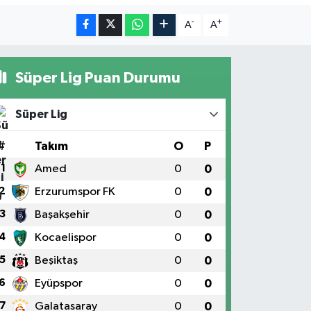
-
+
A
A
Süper Lig Puan Durumu
Süper Lig
#
Takım
O
P
1
Amed
0
0
2
Erzurumspor FK
0
0
3
Başakşehir
0
0
4
Kocaelispor
0
0
5
Beşiktaş
0
0
6
Eyüpspor
0
0
7
Galatasaray
0
0