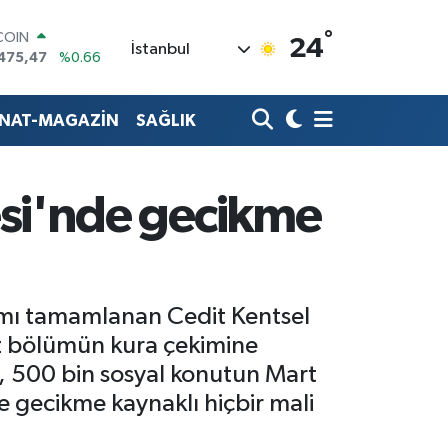
°
LAR
24
İstanbul
5971
%0.05
RO
1336
%0.18
RLİN
ANAT-MAGAZİN
SAĞLIK
,2534
%0.22
M ALTIN
7.85
%0.54
T100
si'nde gecikme
703
%0
COIN
475,47
%0.66
pımı tamamlanan Cedit Kentsel
ız bölümün kura çekimine
, 500 bin sosyal konutun Mart
e gecikme kaynaklı hiçbir mali