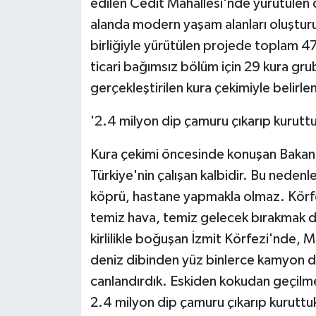
edilen Cedit Mahallesi'nde yürütülen 
alanda modern yaşam alanları oluşturu
birliğiyle yürütülen projede toplam 47
ticari bağımsız bölüm için 29 kura grub
gerçekleştirilen kura çekimiyle belirle
'2.4 milyon dip çamuru çıkarıp kuruttu
Kura çekimi öncesinde konuşan Bakan 
Türkiye'nin çalışan kalbidir. Bu nede
köprü, hastane yapmakla olmaz. Körf
temiz hava, temiz gelecek bırakmak d
kirlilikle boğuşan İzmit Körfezi'nde,
deniz dibinden yüz binlerce kamyon d
canlandırdık. Eskiden kokudan geçilm
2.4 milyon dip çamuru çıkarıp kuruttu