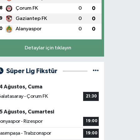
8
Çorum FK
0
0
9
Gaziantep FK
0
0
0
Alanyaspor
0
0
Detaylar için tıklayın
Süper Lig Fikstür
4 Ağustos, Cuma
alatasaray - Çorum FK
21:30
5 Ağustos, Cumartesi
onyaspor - Rizespor
19:00
asımpaşa - Trabzonspor
19:00