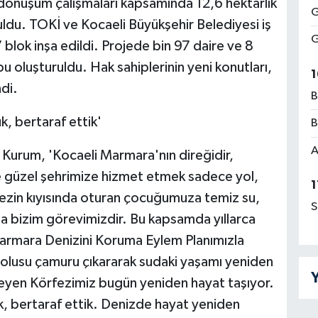
dönüşüm çalışmaları kapsamında 12,6 hektarlık
G
ldu. TOKİ ve Kocaeli Büyükşehir Belediyesi iş
G
 blok inşa edildi. Projede bin 97 daire ve 8
u oluşturuldu. Hak sahiplerinin yeni konutları,
1
ndi.
B
k, bertaraf ettik'
B
A
Kurum, 'Kocaeli Marmara'nın direğidir,
nle güzel şehrimize hizmet etmek sadece yol,
1
ezin kıyısında oturan çocuğumuza temiz su,
S
a bizim görevimizdir. Bu kapsamda yıllarca
 Marmara Denizini Koruma Eylem Planımızla
olusu çamuru çıkararak sudaki yaşamı yeniden
Y
eyen Körfezimiz bugün yeniden hayat taşıyor.
k, bertaraf ettik. Denizde hayat yeniden