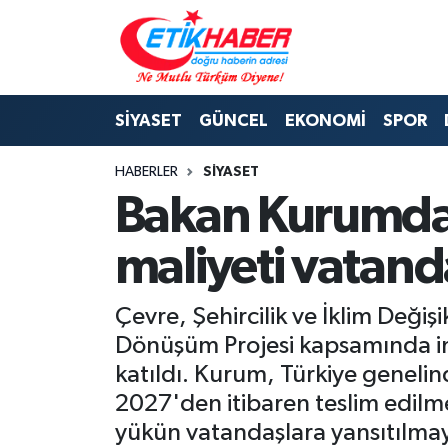
BİLİM-TEKNOLOJİ
Nöbetçi Eczaneler
SİYASET
GÜNCEL
EKONOMİ
SPOR
DIŞ POLİTİKA
Hava Durumu
HABERLER
SİYASET
DÜNYA
İstanbul Namaz Vakitleri
Bakan Kurumdan
EĞİTİM GENÇLİK
Trafik Durumu
maliyeti vatand
EKONOMİ
Süper Lig Puan Durumu ve Fikstür
Çevre, Şehircilik ve İklim Değ
KÖŞE YAZILARI
Tüm Manşetler
Dönüşüm Projesi kapsamında inş
katıldı. Kurum, Türkiye genel
KÜLTÜR-SANAT-MAGAZİN
Son Dakika Haberleri
2027'den itibaren teslim edilme
yükün vatandaşlara yansıtılmay
MEDYA
Haber Arşivi