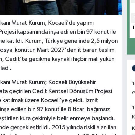
 Bakanı Murat Kurum, Kocaeli'de yapımı
1
jesi kapsamında inşa edilen bin 97 konut ile
ne katıldı. Kurum, Türkiye genelinde 2,5 milyon
osyal konutun Mart 2027'den itibaren teslim
, Cedit'te gecikme kaynaklı hiçbir mali yükün
ladı.
 Bakanı Murat Kurum; Kocaeli Büyükşehir
1
hayata geçirilen Cedit Kentsel Dönüşüm Projesi
G
katılmak üzere Kocaeli'ye geldi. İzmit
1
nşa edilen bin 97 konut ile 8 ticari bağımsız
K
ştirilen kura çekimiyle belirlenmeye başlandı.
 gerçekleştirildi. 2015 yılında riskli alan ilan
K