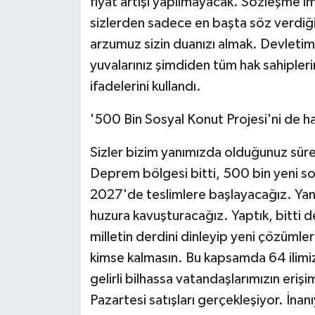
fiyat artışı yapılmayacak. Sözleşme imz
sizlerden sadece en başta söz verdiğim
arzumuz sizin duanızı almak. Devletim
yuvalarınız şimdiden tüm hak sahiplerin
ifadelerini kullandı.
'500 Bin Sosyal Konut Projesi'ni de h
Sizler bizim yanımızda olduğunuz sü
Deprem bölgesi bitti, 500 bin yeni sos
2027'de teslimlere başlayacağız. Yani
huzura kavuşturacağız. Yaptık, bitti
milletin derdini dinleyip yeni çözümler
kimse kalmasın. Bu kapsamda 64 ilimi
gelirli bilhassa vatandaşlarımızın eri
Pazartesi satışları gerçekleşiyor. İna