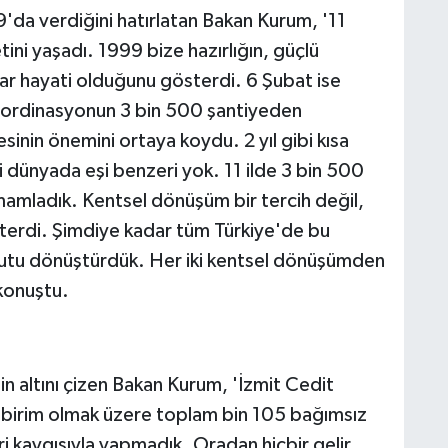
'da verdiğini hatırlatan Bakan Kurum, '11
tini yaşadı. 1999 bize hazırlığın, güçlü
dar hayati olduğunu gösterdi. 6 Şubat ise
koordinasyonun 3 bin 500 şantiyeden
esinin önemini ortaya koydu. 2 yıl gibi kısa
 ki dünyada eşi benzeri yok. 11 ilde 3 bin 500
amamladık. Kentsel dönüşüm bir tercih değil,
terdi. Şimdiye kadar tüm Türkiye'de bu
onutu dönüştürdük. Her iki kentsel dönüşümden
 konuştu.
in altını çizen Bakan Kurum, 'İzmit Cedit
i birim olmak üzere toplam bin 105 bağımsız
ri kaygısıyla yapmadık. Oradan hiçbir gelir