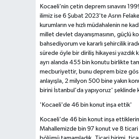
Kocaeli'nin çetin deprem sınavını 1999
ilimiz ise 6 Şubat 2023'te Asrın Felake
kurumların ve hızlı müdahalenin ne ka
millet devlet dayanışmasının, güçlü 
bahsediyorum ve kararlı şehircilik irad
sürede öyle bir diriliş hikayesi yazdık
ayrı alanda 455 bin konutu birlikte t
mecburiyettir, bunu deprem bize gös
anlayışla, 2 milyon 500 bine yakın k
birini İstanbul'da yapıyoruz' şeklinde
'Kocaeli'de 46 bin konut inşa ettik'
Kocaeli'de 46 bin konut inşa ettiklerin
Mahallemizde bin 97 konut ve 8 ticar
bölümü tamamladık. Ticari birimi, tica