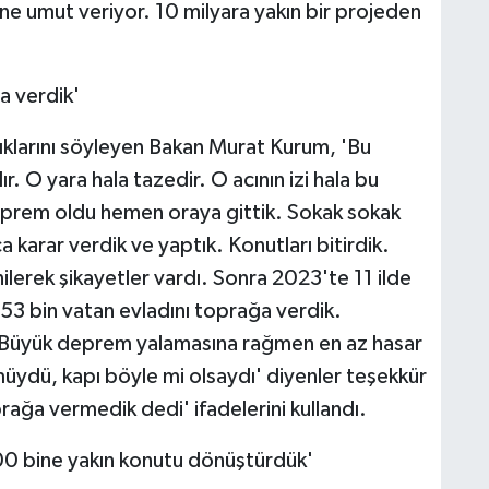
 yine umut veriyor. 10 milyara yakın bir projeden
a verdik'
tıklarını söyleyen Bakan Murat Kurum, 'Bu
r. O yara hala tazedir. O acının izi hala bu
eprem oldu hemen oraya gittik. Sokak sokak
 karar verdik ve yaptık. Konutları bitirdik.
ilerek şikayetler vardı. Sonra 2023'te 11 ilde
 53 bin vatan evladını toprağa verdik.
. Büyük deprem yalamasına rağmen en az hasar
üydü, kapı böyle mi olsaydı' diyenler teşekkür
rağa vermedik dedi' ifadelerini kullandı.
00 bine yakın konutu dönüştürdük'