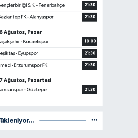
ençlerbirliği S.K. - Fenerbahçe
21:30
aziantep FK - Alanyaspor
21:30
6 Ağustos, Pazar
aşakşehir - Kocaelispor
19:00
eşiktaş - Eyüpspor
21:30
med - Erzurumspor FK
21:30
7 Ağustos, Pazartesi
amsunspor - Göztepe
21:30
ükleniyor...