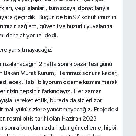
arı, yeşil alanları, tüm sosyal donatılarıyla
hayata geçirdik. Bugün de bin 97 konutumuzun
rımızın sağlam, güvenli ve huzurlu yuvalarına
mı daha atıyoruz' dedi.
lere yansıtmayacağız'
 imzalanacağını 2 hafta sonra pazartesi günü
ren Bakan Murat Kurum, 'Temmuz sonuna kadar,
 edilecek. Tabii biliyorum ödeme kısmını merak
lerinizin hepsinin farkındayız. Her zaman
ışla hareket ettik, burada da sizleri zor
 mali yükü sizlere yansıtmayacağız. Projedeki
en resmi bitiş tarihi olan Haziran 2023
en sonra borçlarınızda hiçbir güncelleme, hiçbir