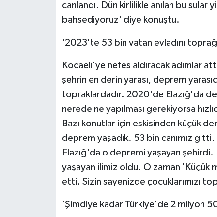
canlandı. Dün kirlilikle anılan bu sular
bahsediyoruz' diye konuştu.
'2023'te 53 bin vatan evladını toprağ
Kocaeli'ye nefes aldıracak adımlar at
şehrin en derin yarası, deprem yarasıdı
topraklardadır. 2020'de Elazığ'da d
nerede ne yapılması gerekiyorsa hızlıca
Bazı konutlar için eskisinden küçük den
deprem yaşadık. 53 bin canımız gitti.
Elazığ'da o depremi yaşayan şehirdi
yaşayan ilimiz oldu. O zaman 'Küçük m
etti. Sizin sayenizde çocuklarımızı top
'Şimdiye kadar Türkiye'de 2 milyon 5