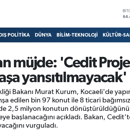
DO
47,
EU
55,
STE
DIŞ POLİTİKA
DÜNYA
BİLİM-TEKNOLOJİ
KÜLTÜR-S
64
GRA
652
BİS
 müjde: 'Cedit Proje
13.
BIT
aşa yansıtılmayacak'
64.
işikliği Bakanı Murat Kurum, Kocaeli'de ya
a edilen bin 97 konut ile 8 ticari bağıms
inde 2,5 milyon konutun dönüştürüldüğünü
ye başlanacağını açıkladı. Bakan, Cedit't
acağını vurguladı.