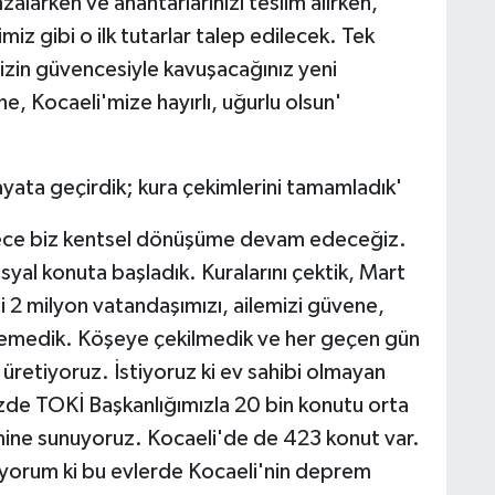
alarken ve anahtarlarınızı teslim alırken,
iz gibi o ilk tutarlar talep edilecek. Tek
izin güvencesiyle kavuşacağınız yeni
e, Kocaeli'mize hayırlı, uğurlu olsun'
ayata geçirdik; kura çekimlerini tamamladık'
rece biz kentsel dönüşüme devam edeceğiz.
yal konuta başladık. Kuralarını çektik, Mart
 2 milyon vatandaşımızı, ailemizi güvene,
 demedik. Köşeye çekilmedik ve her geçen gün
 üretiyoruz. İstiyoruz ki ev sahibi olmayan
zde TOKİ Başkanlığımızla 20 bin konutu orta
şimine sunuyoruz. Kocaeli'de de 423 konut var.
nıyorum ki bu evlerde Kocaeli'nin deprem