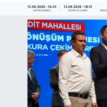
13.06.2026 - 16:33
13.06.2026 - 18:31
ÖZEL HABER
YAYINLANMA
GÜNCELLEME
OKUN
RÖPORTAJLAR
SAĞLIK
SİYASET
GÜNCEL
SPOR
YAŞAM
Yerel