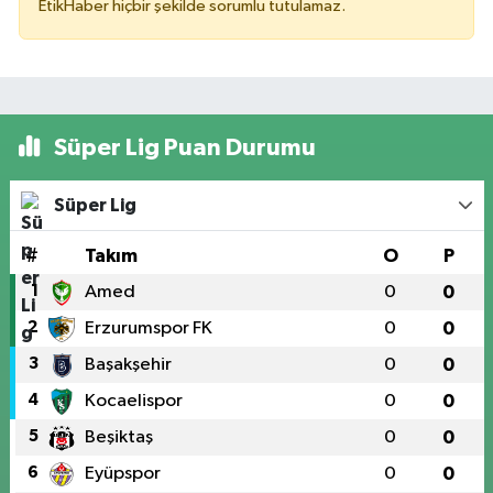
EtikHaber hiçbir şekilde sorumlu tutulamaz.
Süper Lig Puan Durumu
Süper Lig
#
Takım
O
P
1
Amed
0
0
2
Erzurumspor FK
0
0
3
Başakşehir
0
0
4
Kocaelispor
0
0
5
Beşiktaş
0
0
6
Eyüpspor
0
0