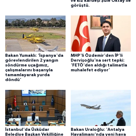
ve kız kardeşi Şule Oktay ile
görüştü.
Bakan Yumaklı: 'İspanya'da
MHP'li Özdemir'den İP'li
görevlendirilen 2 yangın
Dervişoğlu'na sert tepki:
söndürme uçağımız,
'FETÖ'den aldığı talimatla
çalışmalarını başarıyla
muhalefet ediyor'
tamamlayarak yurda
döndü'
İstanbul'da Üsküdar
Bakan Uraloğlu: 'Antalya
Belediye Başkan Vekilliğine
Havalimanı'nda yeni hava