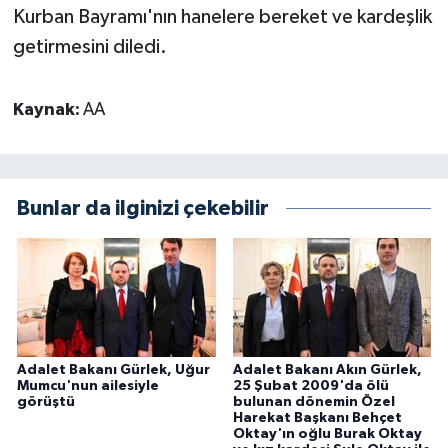
Kurban Bayramı'nın hanelere bereket ve kardeşlik
getirmesini diledi.
Kaynak:
AA
Bunlar da ilginizi çekebilir
Adalet Bakanı Gürlek, Uğur
Adalet Bakanı Akın Gürlek,
Mumcu'nun ailesiyle
25 Şubat 2009'da ölü
görüştü
bulunan dönemin Özel
Harekat Başkanı Behçet
Oktay'ın oğlu Burak Oktay