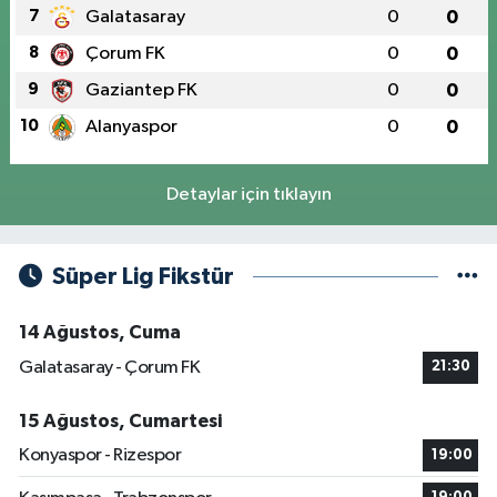
7
Galatasaray
0
0
8
Çorum FK
0
0
9
Gaziantep FK
0
0
10
Alanyaspor
0
0
Detaylar için tıklayın
Süper Lig Fikstür
14 Ağustos, Cuma
Galatasaray - Çorum FK
21:30
15 Ağustos, Cumartesi
Konyaspor - Rizespor
19:00