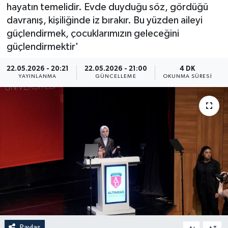
hayatın temelidir. Evde duyduğu söz, gördüğü
ÖZEL HABER
davranış, kişiliğinde iz bırakır. Bu yüzden aileyi
güçlendirmek, çocuklarımızın geleceğini
RÖPORTAJLAR
güçlendirmektir'
SAĞLIK
22.05.2026 - 20:21
22.05.2026 - 21:00
4 DK
YAYINLANMA
GÜNCELLEME
OKUNMA SÜRESI
SİYASET
GÜNCEL
SPOR
YAŞAM
Yerel
Paylaş
-
+