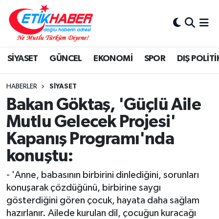
BİLİM-TEKNOLOJİ
Nöbetçi Eczaneler
SİYASET
GÜNCEL
EKONOMİ
SPOR
DIŞ POLİTİ
DIŞ POLİTİKA
Hava Durumu
DÜNYA
İstanbul Namaz Vakitleri
HABERLER
SİYASET
Bakan Göktaş, 'Güçlü Aile
EĞİTİM GENÇLİK
Trafik Durumu
Mutlu Gelecek Projesi'
Kapanış Programı'nda
EKONOMİ
Süper Lig Puan Durumu ve Fikstür
konuştu:
KÖŞE YAZILARI
Tüm Manşetler
- 'Anne, babasının birbirini dinlediğini, sorunları
KÜLTÜR-SANAT-MAGAZİN
Son Dakika Haberleri
konuşarak çözdüğünü, birbirine saygı
gösterdiğini gören çocuk, hayata daha sağlam
MEDYA
Haber Arşivi
hazırlanır. Ailede kurulan dil, çocuğun kuracağı