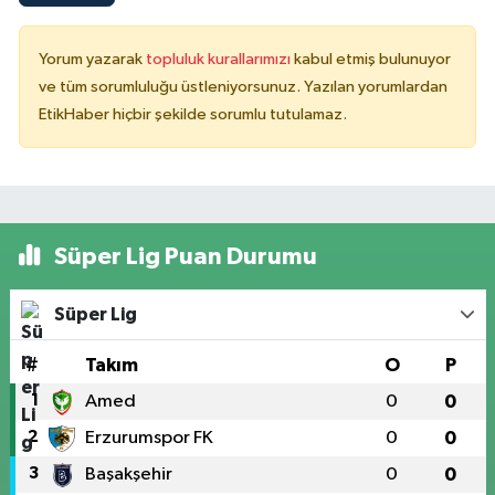
Yorum yazarak
topluluk kurallarımızı
kabul etmiş bulunuyor
ve tüm sorumluluğu üstleniyorsunuz. Yazılan yorumlardan
EtikHaber hiçbir şekilde sorumlu tutulamaz.
Süper Lig Puan Durumu
Süper Lig
#
Takım
O
P
1
Amed
0
0
2
Erzurumspor FK
0
0
3
Başakşehir
0
0