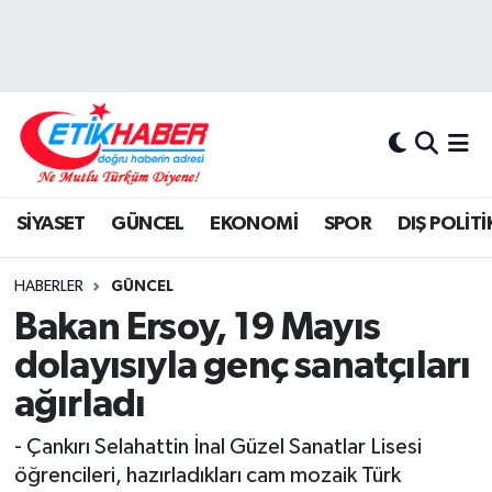
BİLİM-TEKNOLOJİ
Nöbetçi Eczaneler
DIŞ POLİTİKA
Hava Durumu
DÜNYA
İstanbul Namaz Vakitleri
SİYASET
GÜNCEL
EKONOMİ
SPOR
DIŞ POLİTİ
EĞİTİM GENÇLİK
Trafik Durumu
HABERLER
GÜNCEL
EKONOMİ
Süper Lig Puan Durumu ve Fikstür
Bakan Ersoy, 19 Mayıs
dolayısıyla genç sanatçıları
KÖŞE YAZILARI
Tüm Manşetler
ağırladı
KÜLTÜR-SANAT-MAGAZİN
Son Dakika Haberleri
- Çankırı Selahattin İnal Güzel Sanatlar Lisesi
öğrencileri, hazırladıkları cam mozaik Türk
MEDYA
Haber Arşivi