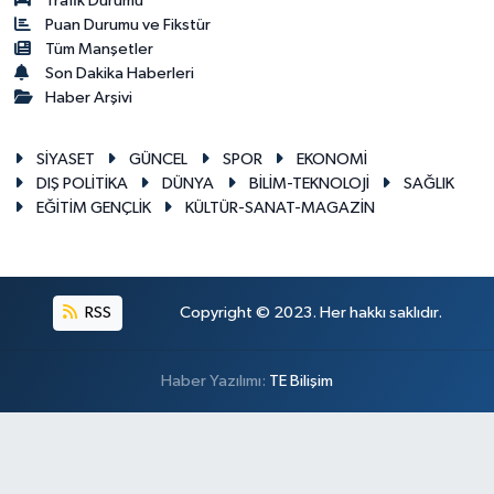
Trafik Durumu
Puan Durumu ve Fikstür
Tüm Manşetler
Son Dakika Haberleri
Haber Arşivi
SİYASET
GÜNCEL
SPOR
EKONOMİ
DIŞ POLİTİKA
DÜNYA
BİLİM-TEKNOLOJİ
SAĞLIK
EĞİTİM GENÇLİK
KÜLTÜR-SANAT-MAGAZİN
RSS
Copyright © 2023. Her hakkı saklıdır.
Haber Yazılımı:
TE Bilişim