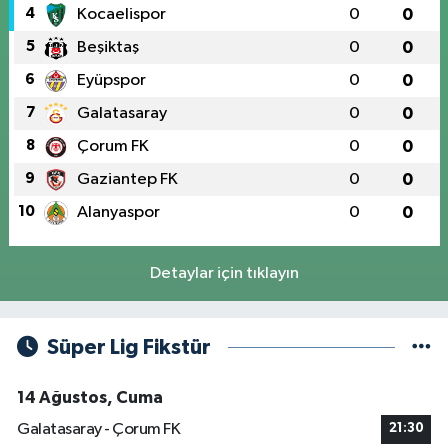
4
Kocaelispor
0
0
5
Beşiktaş
0
0
6
Eyüpspor
0
0
7
Galatasaray
0
0
8
Çorum FK
0
0
9
Gaziantep FK
0
0
10
Alanyaspor
0
0
Detaylar için tıklayın
Süper Lig Fikstür
14 Ağustos, Cuma
Galatasaray - Çorum FK
21:30