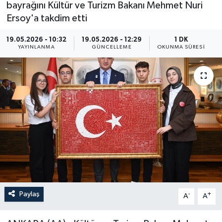
bayrağını Kültür ve Turizm Bakanı Mehmet Nuri
ÖZEL HABER
Ersoy'a takdim etti
19.05.2026 - 10:32
19.05.2026 - 12:29
1 DK
RÖPORTAJLAR
YAYINLANMA
GÜNCELLEME
OKUNMA SÜRESI
SAĞLIK
SİYASET
GÜNCEL
SPOR
YAŞAM
Yerel
Paylaş
-
+
A
A