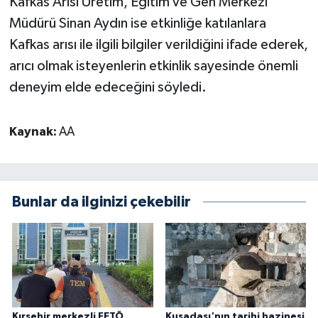
Kafkas Arısı Üretim, Eğitim ve Gen Merkezi
Müdürü Sinan Aydın ise etkinliğe katılanlara
Kafkas arısı ile ilgili bilgiler verildiğini ifade ederek,
arıcı olmak isteyenlerin etkinlik sayesinde önemli
deneyim elde edeceğini söyledi.
Kaynak:
AA
Bunlar da ilginizi çekebilir
Kırşehir merkezli FETÖ
Kuşadası'nın tarihi hazinesi