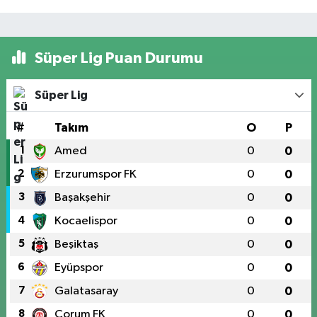
Süper Lig Puan Durumu
Süper Lig
#
Takım
O
P
1
Amed
0
0
2
Erzurumspor FK
0
0
3
Başakşehir
0
0
4
Kocaelispor
0
0
5
Beşiktaş
0
0
6
Eyüpspor
0
0
7
Galatasaray
0
0
8
Çorum FK
0
0