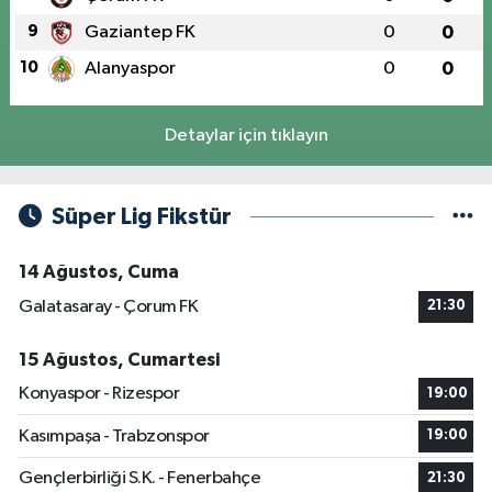
9
Gaziantep FK
0
0
10
Alanyaspor
0
0
Detaylar için tıklayın
Süper Lig Fikstür
14 Ağustos, Cuma
Galatasaray - Çorum FK
21:30
15 Ağustos, Cumartesi
Konyaspor - Rizespor
19:00
Kasımpaşa - Trabzonspor
19:00
Gençlerbirliği S.K. - Fenerbahçe
21:30