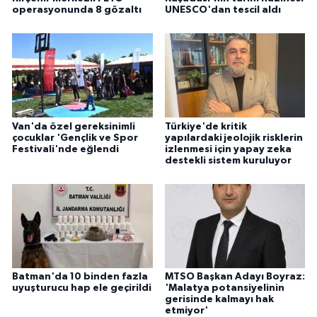
operasyonunda 8 gözaltı
UNESCO'dan tescil aldı
Van'da özel gereksinimli
Türkiye'de kritik
çocuklar 'Gençlik ve Spor
yapılardaki jeolojik risklerin
Festivali'nde eğlendi
izlenmesi için yapay zeka
destekli sistem kuruluyor
Batman'da 10 binden fazla
MTSO Başkan Adayı Boyraz:
uyuşturucu hap ele geçirildi
'Malatya potansiyelinin
gerisinde kalmayı hak
etmiyor'