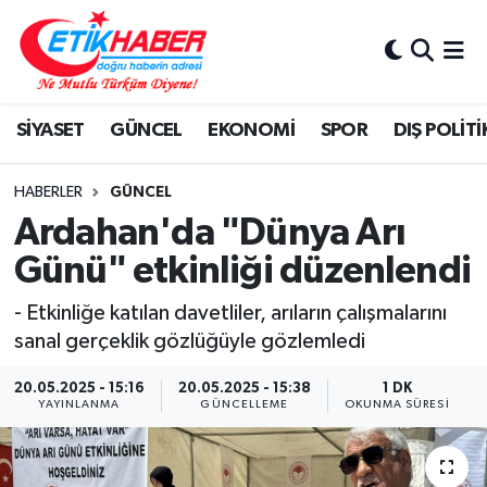
BİLİM-TEKNOLOJİ
Nöbetçi Eczaneler
SİYASET
GÜNCEL
EKONOMİ
SPOR
DIŞ POLİTİ
DIŞ POLİTİKA
Hava Durumu
DÜNYA
İstanbul Namaz Vakitleri
HABERLER
GÜNCEL
Ardahan'da "Dünya Arı
EĞİTİM GENÇLİK
Trafik Durumu
Günü" etkinliği düzenlendi
EKONOMİ
Süper Lig Puan Durumu ve Fikstür
- Etkinliğe katılan davetliler, arıların çalışmalarını
sanal gerçeklik gözlüğüyle gözlemledi
KÖŞE YAZILARI
Tüm Manşetler
20.05.2025 - 15:16
20.05.2025 - 15:38
1 DK
YAYINLANMA
GÜNCELLEME
OKUNMA SÜRESI
KÜLTÜR-SANAT-MAGAZİN
Son Dakika Haberleri
MEDYA
Haber Arşivi