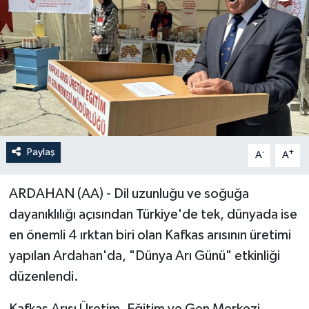
ÖZEL HABER
RÖPORTAJLAR
SAĞLIK
SİYASET
Paylaş
-
+
A
A
GÜNCEL
ARDAHAN (AA) - Dil uzunluğu ve soğuğa
SPOR
dayanıklılığı açısından Türkiye'de tek, dünyada ise
en önemli 4 ırktan biri olan Kafkas arısının üretimi
YAŞAM
yapılan Ardahan'da, "Dünya Arı Günü" etkinliği
Yerel
düzenlendi.