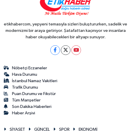
etikhabercom, yepyeni temasıyla sizleri buluştururken, sadelik ve
modernizmi bir araya getiriyor. Şatafattan kaçınıyor ve insanlara
haber okuyabilecekleri bir altyapı sunuyor.
Nöbetçi Eczaneler
Hava Durumu
İstanbul Namaz Vakitleri
Trafik Durumu
Puan Durumu ve Fikstür
Tüm Manşetler
Son Dakika Haberleri
Haber Arşivi
SİYASET
GÜNCEL
SPOR
EKONOMİ