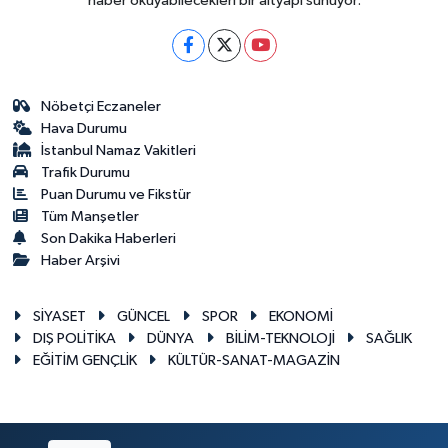
haber okuyabilecekleri bir altyapı sunuyor.
Nöbetçi Eczaneler
Hava Durumu
İstanbul Namaz Vakitleri
Trafik Durumu
Puan Durumu ve Fikstür
Tüm Manşetler
Son Dakika Haberleri
Haber Arşivi
SİYASET
GÜNCEL
SPOR
EKONOMİ
DIŞ POLİTİKA
DÜNYA
BİLİM-TEKNOLOJİ
SAĞLIK
EĞİTİM GENÇLİK
KÜLTÜR-SANAT-MAGAZİN