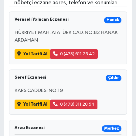
nöbetçi eczane adres, telefon ve konumları
ÖZEL HABER
Veraseli Yolaçan Eczanesi
Hanak
RÖPORTAJLAR
HÜRRİYET MAH. ATATÜRK CAD. NO:82 HANAK
ARDAHAN
SAĞLIK
Yol Tarifi Al
0 (478) 611 25 42
SİYASET
GÜNCEL
Şeref Eczanesi
Çıldır
SPOR
KARS CADDESI NO:19
YAŞAM
Yol Tarifi Al
0 (478) 311 20 54
Yerel
Arzu Eczanesi
Merkez