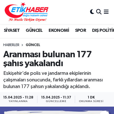
BİLİM-TEKNOLOJİ
Nöbetçi Eczaneler
SİYASET
GÜNCEL
EKONOMİ
SPOR
DIŞ POLİTİ
DIŞ POLİTİKA
Hava Durumu
DÜNYA
İstanbul Namaz Vakitleri
HABERLER
GÜNCEL
Aranması bulunan 177
EĞİTİM GENÇLİK
Trafik Durumu
şahıs yakalandı
EKONOMİ
Süper Lig Puan Durumu ve Fikstür
Eskişehir’de polis ve jandarma ekiplerinin
çalışmaları sonucunda, farklı yıllardan aranması
KÖŞE YAZILARI
Tüm Manşetler
bulunan 177 şahsın yakalandığı açıklandı.
KÜLTÜR-SANAT-MAGAZİN
Son Dakika Haberleri
15.04.2025 - 11:28
15.04.2025 - 11:37
1 DK
YAYINLANMA
GÜNCELLEME
OKUNMA SÜRESI
MEDYA
Haber Arşivi