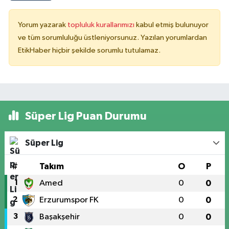
Yorum yazarak
topluluk kurallarımızı
kabul etmiş bulunuyor
ve tüm sorumluluğu üstleniyorsunuz. Yazılan yorumlardan
EtikHaber hiçbir şekilde sorumlu tutulamaz.
Süper Lig Puan Durumu
Süper Lig
#
Takım
O
P
1
Amed
0
0
2
Erzurumspor FK
0
0
3
Başakşehir
0
0