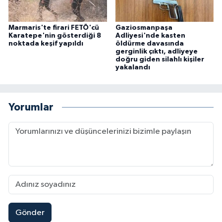
Marmaris'te firari FETÖ'cü
Gaziosmanpaşa
Karatepe'nin gösterdiği 8
Adliyesi'nde kasten
noktada keşif yapıldı
öldürme davasında
gerginlik çıktı, adliyeye
doğru giden silahlı kişiler
yakalandı
Yorumlar
Gönder