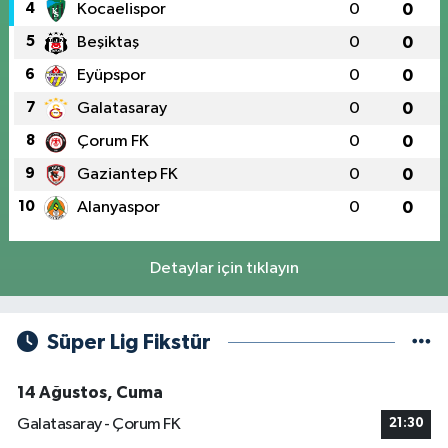
4
Kocaelispor
0
0
5
Beşiktaş
0
0
6
Eyüpspor
0
0
7
Galatasaray
0
0
8
Çorum FK
0
0
9
Gaziantep FK
0
0
10
Alanyaspor
0
0
Detaylar için tıklayın
Süper Lig Fikstür
14 Ağustos, Cuma
Galatasaray - Çorum FK
21:30