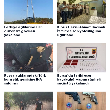
Fethiye açıklarında 35
Kıbrıs Gazisi Ahmet Bacınak
düzensiz göçmen
İzmir'de son yolculuğuna
yakalandı
uğurlandı
Rusya açıklarındaki Türk
Bursa'da tarihi eser
kuru yük gemisine İHA
kaçakçılığı yapan şüpheli
saldırısı
suçüstü yakalandı