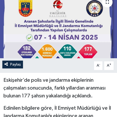
ÖZEL HABER
RÖPORTAJLAR
SAĞLIK
SİYASET
GÜNCEL
Paylaş
-
+
A
A
SPOR
Eskişehir’de polis ve jandarma ekiplerinin
çalışmaları sonucunda, farklı yıllardan aranması
YAŞAM
bulunan 177 şahsın yakalandığı açıklandı.
Yerel
Edinilen bilgilere göre, İl Emniyet Müdürlüğü ve İl
Jandarma Komutanlığı ekiplerince aranan