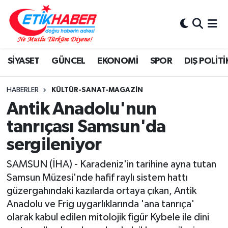
BİLİM-TEKNOLOJİ
Nöbetçi Eczaneler
SİYASET
GÜNCEL
EKONOMİ
SPOR
DIŞ POLİTİ
DIŞ POLİTİKA
Hava Durumu
DÜNYA
İstanbul Namaz Vakitleri
HABERLER
KÜLTÜR-SANAT-MAGAZİN
Antik Anadolu'nun
EĞİTİM GENÇLİK
Trafik Durumu
tanrıçası Samsun'da
sergileniyor
EKONOMİ
Süper Lig Puan Durumu ve Fikstür
SAMSUN (İHA) - Karadeniz'in tarihine ayna tutan
KÖŞE YAZILARI
Tüm Manşetler
Samsun Müzesi'nde hafif raylı sistem hattı
güzergahındaki kazılarda ortaya çıkan, Antik
KÜLTÜR-SANAT-MAGAZİN
Son Dakika Haberleri
Anadolu ve Frig uygarlıklarında 'ana tanrıça'
olarak kabul edilen mitolojik figür Kybele ile dini
MEDYA
Haber Arşivi