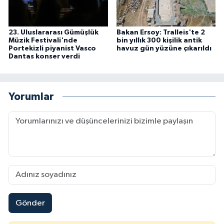
23. Uluslararası Gümüşlük
Bakan Ersoy: Tralleis'te 2
Müzik Festivali'nde
bin yıllık 300 kişilik antik
Portekizli piyanist Vasco
havuz gün yüzüne çıkarıldı
Dantas konser verdi
Yorumlar
Gönder