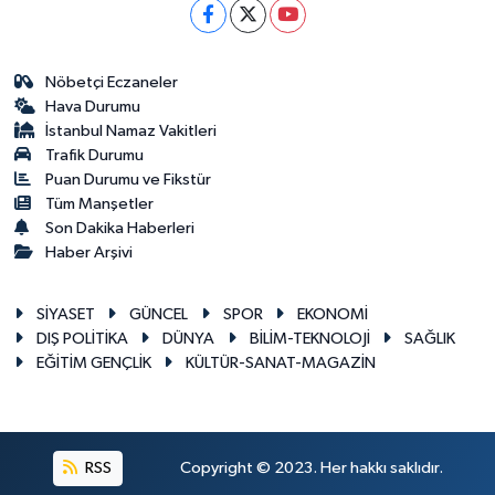
Nöbetçi Eczaneler
Hava Durumu
İstanbul Namaz Vakitleri
Trafik Durumu
Puan Durumu ve Fikstür
Tüm Manşetler
Son Dakika Haberleri
Haber Arşivi
SİYASET
GÜNCEL
SPOR
EKONOMİ
DIŞ POLİTİKA
DÜNYA
BİLİM-TEKNOLOJİ
SAĞLIK
EĞİTİM GENÇLİK
KÜLTÜR-SANAT-MAGAZİN
RSS
Copyright © 2023. Her hakkı saklıdır.