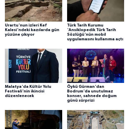
Urartu'nun izleri Kef
Türk Tarih Kurumu
Kalesi'ndeki kazılarda gün
'Ansiklopedik Türk Tarih
yüzüne çıkıyor
Sözlüğü'nün mobil
uygulamasını kullanıma açtı
Malatya'da Kültür Yolu
Öykü Gürman'dan
Festivali'nin ikincisi
Bodrum'da unutulmaz
düzenlenecek
konser, sahnede doğum
günü sürprizi