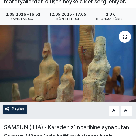
materyallerden oluşan heykelcikler sergileniyor.
ÖZEL HABER
12.05.2026 - 16:52
12.05.2026 - 17:05
2 DK
YAYINLANMA
GÜNCELLEME
OKUNMA SÜRESI
RÖPORTAJLAR
SAĞLIK
SİYASET
GÜNCEL
SPOR
YAŞAM
Paylaş
-
+
A
A
Yerel
SAMSUN (İHA) - Karadeniz'in tarihine ayna tutan