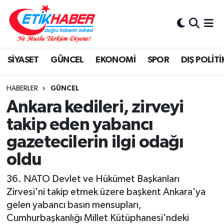
BİLİM-TEKNOLOJİ
Nöbetçi Eczaneler
SİYASET
GÜNCEL
EKONOMİ
SPOR
DIŞ POLİTİ
DIŞ POLİTİKA
Hava Durumu
DÜNYA
İstanbul Namaz Vakitleri
HABERLER
GÜNCEL
Ankara kedileri, zirveyi
EĞİTİM GENÇLİK
Trafik Durumu
takip eden yabancı
gazetecilerin ilgi odağı
EKONOMİ
Süper Lig Puan Durumu ve Fikstür
oldu
KÖŞE YAZILARI
Tüm Manşetler
36.⁠ ⁠NATO Devlet ve Hükümet Başkanları
KÜLTÜR-SANAT-MAGAZİN
Son Dakika Haberleri
Zirvesi'ni takip etmek üzere başkent Ankara'ya
gelen yabancı basın mensupları,
MEDYA
Haber Arşivi
Cumhurbaşkanlığı Millet Kütüphanesi'ndeki