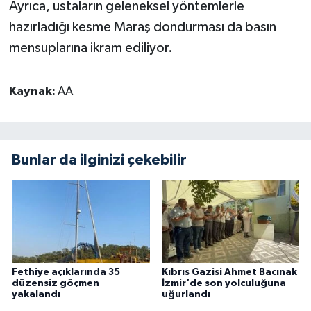
Ayrıca, ustaların geleneksel yöntemlerle
hazırladığı kesme Maraş dondurması da basın
mensuplarına ikram ediliyor.
Kaynak:
AA
Bunlar da ilginizi çekebilir
Fethiye açıklarında 35
Kıbrıs Gazisi Ahmet Bacınak
düzensiz göçmen
İzmir'de son yolculuğuna
yakalandı
uğurlandı