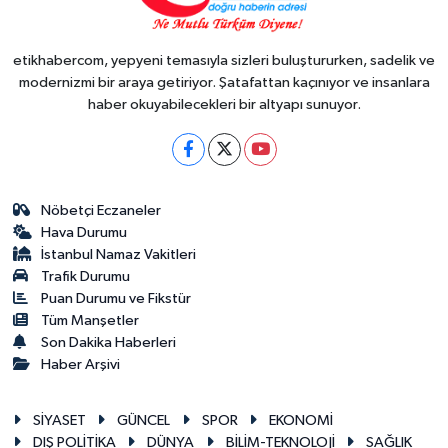
etikhabercom, yepyeni temasıyla sizleri buluştururken, sadelik ve
modernizmi bir araya getiriyor. Şatafattan kaçınıyor ve insanlara
haber okuyabilecekleri bir altyapı sunuyor.
Nöbetçi Eczaneler
Hava Durumu
İstanbul Namaz Vakitleri
Trafik Durumu
Puan Durumu ve Fikstür
Tüm Manşetler
Son Dakika Haberleri
Haber Arşivi
SİYASET
GÜNCEL
SPOR
EKONOMİ
DIŞ POLİTİKA
DÜNYA
BİLİM-TEKNOLOJİ
SAĞLIK