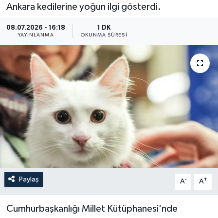
Ankara kedilerine yoğun ilgi gösterdi.
ÖZEL HABER
08.07.2026 - 16:18
1 DK
YAYINLANMA
OKUNMA SÜRESI
RÖPORTAJLAR
SAĞLIK
SİYASET
GÜNCEL
SPOR
YAŞAM
Paylaş
-
+
A
A
Yerel
Cumhurbaşkanlığı Millet Kütüphanesi'nde