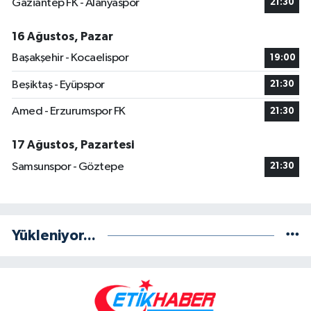
Gaziantep FK - Alanyaspor
21:30
16 Ağustos, Pazar
Başakşehir - Kocaelispor
19:00
Beşiktaş - Eyüpspor
21:30
Amed - Erzurumspor FK
21:30
17 Ağustos, Pazartesi
Samsunspor - Göztepe
21:30
Yükleniyor...