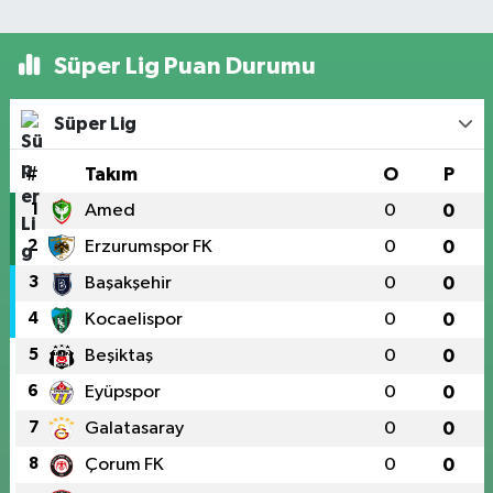
Süper Lig Puan Durumu
Süper Lig
#
Takım
O
P
1
Amed
0
0
2
Erzurumspor FK
0
0
3
Başakşehir
0
0
4
Kocaelispor
0
0
5
Beşiktaş
0
0
6
Eyüpspor
0
0
7
Galatasaray
0
0
8
Çorum FK
0
0