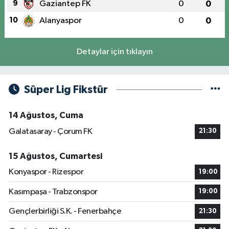
9
Gaziantep FK
0
0
10
Alanyaspor
0
0
Detaylar için tıklayın
Süper Lig Fikstür
14 Ağustos, Cuma
Galatasaray - Çorum FK
21:30
15 Ağustos, Cumartesi
Konyaspor - Rizespor
19:00
Kasımpaşa - Trabzonspor
19:00
Gençlerbirliği S.K. - Fenerbahçe
21:30