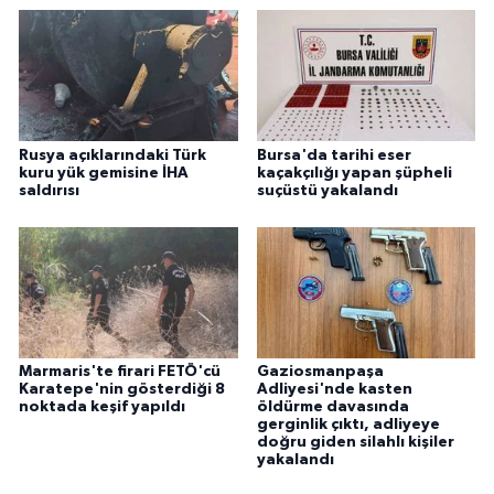
Rusya açıklarındaki Türk
Bursa'da tarihi eser
kuru yük gemisine İHA
kaçakçılığı yapan şüpheli
saldırısı
suçüstü yakalandı
Marmaris'te firari FETÖ'cü
Gaziosmanpaşa
Karatepe'nin gösterdiği 8
Adliyesi'nde kasten
noktada keşif yapıldı
öldürme davasında
gerginlik çıktı, adliyeye
doğru giden silahlı kişiler
yakalandı