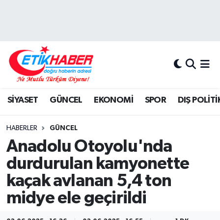
BİLİM-TEKNOLOJİ
Nöbetçi Eczaneler
DIŞ POLİTİKA
Hava Durumu
DÜNYA
İstanbul Namaz Vakitleri
SİYASET
GÜNCEL
EKONOMİ
SPOR
DIŞ POLİTİ
EĞİTİM GENÇLİK
Trafik Durumu
HABERLER
GÜNCEL
EKONOMİ
Süper Lig Puan Durumu ve Fikstür
Anadolu Otoyolu'nda
durdurulan kamyonette
KÖŞE YAZILARI
Tüm Manşetler
kaçak avlanan 5,4 ton
KÜLTÜR-SANAT-MAGAZİN
Son Dakika Haberleri
midye ele geçirildi
MEDYA
Haber Arşivi