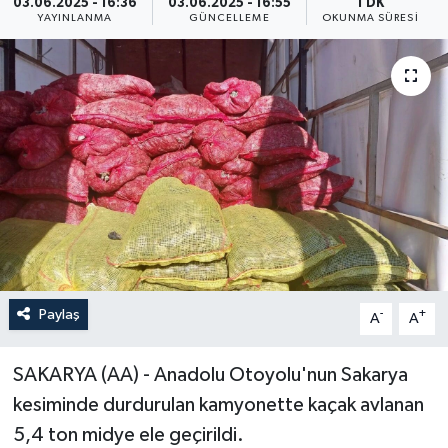
03.06.2025 - 16:36
03.06.2025 - 16:55
1 DK
YAYINLANMA
GÜNCELLEME
OKUNMA SÜRESI
ÖZEL HABER
RÖPORTAJLAR
SAĞLIK
SİYASET
GÜNCEL
SPOR
Paylaş
-
+
A
A
YAŞAM
SAKARYA (AA) - Anadolu Otoyolu'nun Sakarya
Yerel
kesiminde durdurulan kamyonette kaçak avlanan
5,4 ton midye ele geçirildi.