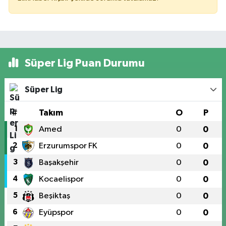
Süper Lig Puan Durumu
Süper Lig
#
Takım
O
P
1
Amed
0
0
2
Erzurumspor FK
0
0
3
Başakşehir
0
0
4
Kocaelispor
0
0
5
Beşiktaş
0
0
6
Eyüpspor
0
0