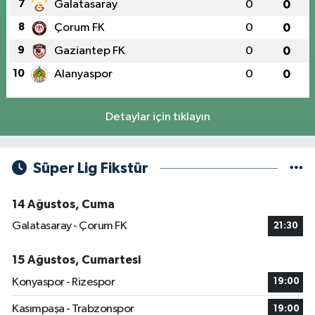
7
Galatasaray
0
0
8
Çorum FK
0
0
9
Gaziantep FK
0
0
10
Alanyaspor
0
0
Detaylar için tıklayın
Süper Lig Fikstür
14 Ağustos, Cuma
Galatasaray - Çorum FK
21:30
15 Ağustos, Cumartesi
Konyaspor - Rizespor
19:00
Kasımpaşa - Trabzonspor
19:00