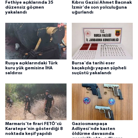
Fethiye açıklarında 35
Kıbrıs Gazisi Ahmet Bacınak
düzensiz göçmen
İzmir'de son yolculuğuna
yakalandı
uğurlandı
Rusya açıklarındaki Türk
Bursa'da tarihi eser
kuru yük gemisine İHA
kaçakçılığı yapan şüpheli
saldırısı
suçüstü yakalandı
Marmaris'te firari FETÖ'cü
Gaziosmanpaşa
Karatepe'nin gösterdiği 8
Adliyesi'nde kasten
noktada keşif yapıldı
öldürme davasında