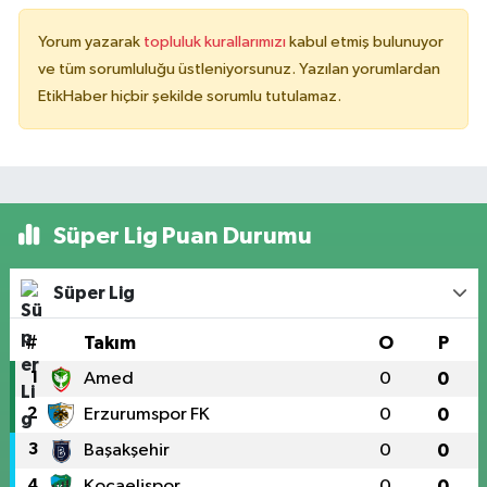
Yorum yazarak
topluluk kurallarımızı
kabul etmiş bulunuyor
ve tüm sorumluluğu üstleniyorsunuz. Yazılan yorumlardan
EtikHaber hiçbir şekilde sorumlu tutulamaz.
Süper Lig Puan Durumu
Süper Lig
#
Takım
O
P
1
Amed
0
0
2
Erzurumspor FK
0
0
3
Başakşehir
0
0
4
Kocaelispor
0
0