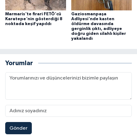
Marmaris'te firari FETÖ'cü
Gaziosmanpaşa
Karatepe'nin gösterdiği 8
Adliyesi'nde kasten
noktada keşif yapıldı
öldürme davasında
gerginlik çıktı, adliyeye
doğru giden silahlı kişiler
yakalandı
Yorumlar
Gönder