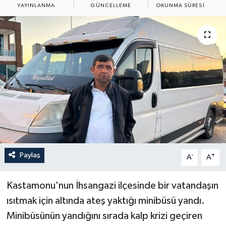
YAYINLANMA
GÜNCELLEME
OKUNMA SÜRESI
ÖZEL HABER
RÖPORTAJLAR
SAĞLIK
SİYASET
GÜNCEL
SPOR
Paylaş
-
+
A
A
YAŞAM
Kastamonu'nun İhsangazi ilçesinde bir vatandaşın
Yerel
ısıtmak için altında ateş yaktığı minibüsü yandı.
Minibüsünün yandığını sırada kalp krizi geçiren