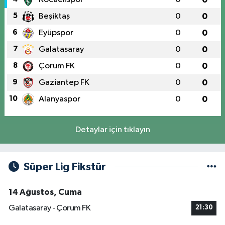
5
Beşiktaş
0
0
6
Eyüpspor
0
0
7
Galatasaray
0
0
8
Çorum FK
0
0
9
Gaziantep FK
0
0
10
Alanyaspor
0
0
Detaylar için tıklayın
Süper Lig Fikstür
14 Ağustos, Cuma
Galatasaray - Çorum FK
21:30