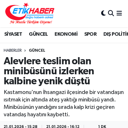
BİLİM-TEKNOLOJİ
Nöbetçi Eczaneler
SİYASET
GÜNCEL
EKONOMİ
SPOR
DIŞ POLİTİ
DIŞ POLİTİKA
Hava Durumu
DÜNYA
İstanbul Namaz Vakitleri
HABERLER
GÜNCEL
Alevlere teslim olan
EĞİTİM GENÇLİK
Trafik Durumu
minibüsünü izlerken
kalbine yenik düştü
EKONOMİ
Süper Lig Puan Durumu ve Fikstür
Kastamonu'nun İhsangazi ilçesinde bir vatandaşın
KÖŞE YAZILARI
Tüm Manşetler
ısıtmak için altında ateş yaktığı minibüsü yandı.
Minibüsünün yandığını sırada kalp krizi geçiren
KÜLTÜR-SANAT-MAGAZİN
Son Dakika Haberleri
vatandaş hayatını kaybetti.
MEDYA
Haber Arşivi
21.01.2026 - 15:28
21.01.2026 - 16:12
1 DK