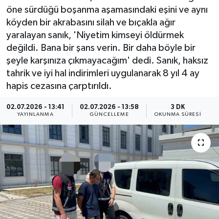
öne sürdüğü boşanma aşamasındaki eşini ve aynı
ÖZEL HABER
köyden bir akrabasını silah ve bıçakla ağır
yaralayan sanık, 'Niyetim kimseyi öldürmek
RÖPORTAJLAR
değildi. Bana bir şans verin. Bir daha böyle bir
şeyle karşınıza çıkmayacağım' dedi. Sanık, haksız
SAĞLIK
tahrik ve iyi hal indirimleri uygulanarak 8 yıl 4 ay
hapis cezasına çarptırıldı.
SİYASET
02.07.2026 - 13:41
02.07.2026 - 13:58
3 DK
YAYINLANMA
GÜNCELLEME
OKUNMA SÜRESI
GÜNCEL
SPOR
YAŞAM
Yerel