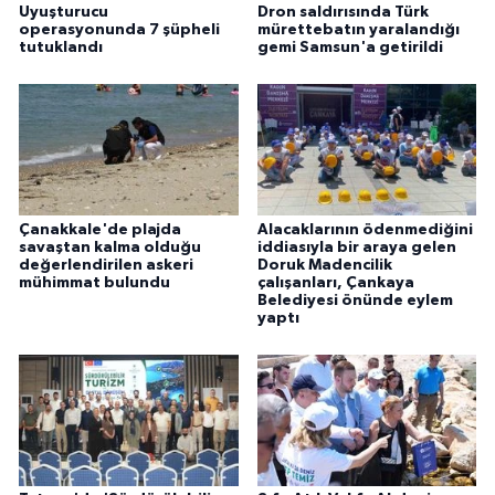
Uyuşturucu
Dron saldırısında Türk
operasyonunda 7 şüpheli
mürettebatın yaralandığı
tutuklandı
gemi Samsun'a getirildi
Çanakkale'de plajda
Alacaklarının ödenmediğini
savaştan kalma olduğu
iddiasıyla bir araya gelen
değerlendirilen askeri
Doruk Madencilik
mühimmat bulundu
çalışanları, Çankaya
Belediyesi önünde eylem
yaptı