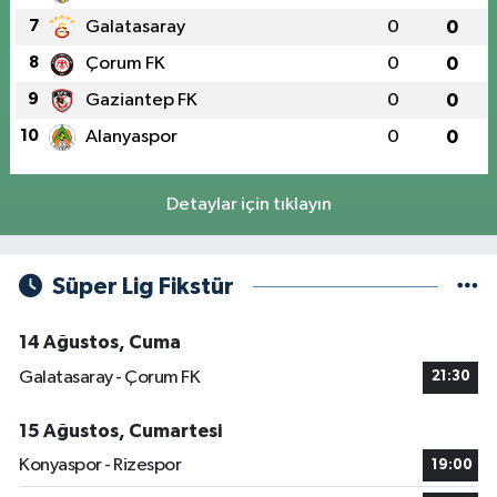
7
Galatasaray
0
0
8
Çorum FK
0
0
9
Gaziantep FK
0
0
10
Alanyaspor
0
0
Detaylar için tıklayın
Süper Lig Fikstür
14 Ağustos, Cuma
Galatasaray - Çorum FK
21:30
15 Ağustos, Cumartesi
Konyaspor - Rizespor
19:00