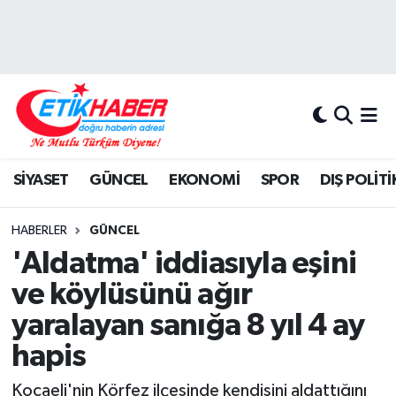
BİLİM-TEKNOLOJİ
Nöbetçi Eczaneler
DIŞ POLİTİKA
Hava Durumu
DÜNYA
İstanbul Namaz Vakitleri
SİYASET
GÜNCEL
EKONOMİ
SPOR
DIŞ POLİTİ
EĞİTİM GENÇLİK
Trafik Durumu
HABERLER
GÜNCEL
EKONOMİ
Süper Lig Puan Durumu ve Fikstür
'Aldatma' iddiasıyla eşini
ve köylüsünü ağır
KÖŞE YAZILARI
Tüm Manşetler
yaralayan sanığa 8 yıl 4 ay
KÜLTÜR-SANAT-MAGAZİN
Son Dakika Haberleri
hapis
MEDYA
Haber Arşivi
Kocaeli'nin Körfez ilçesinde kendisini aldattığını