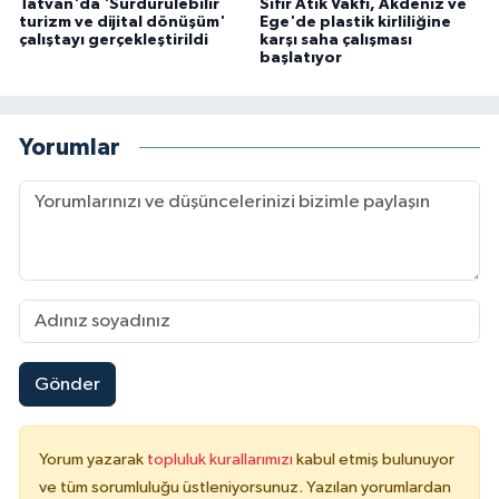
Tatvan'da 'Sürdürülebilir
Sıfır Atık Vakfı, Akdeniz ve
turizm ve dijital dönüşüm'
Ege'de plastik kirliliğine
çalıştayı gerçekleştirildi
karşı saha çalışması
başlatıyor
Yorumlar
Gönder
Yorum yazarak
topluluk kurallarımızı
kabul etmiş bulunuyor
ve tüm sorumluluğu üstleniyorsunuz. Yazılan yorumlardan