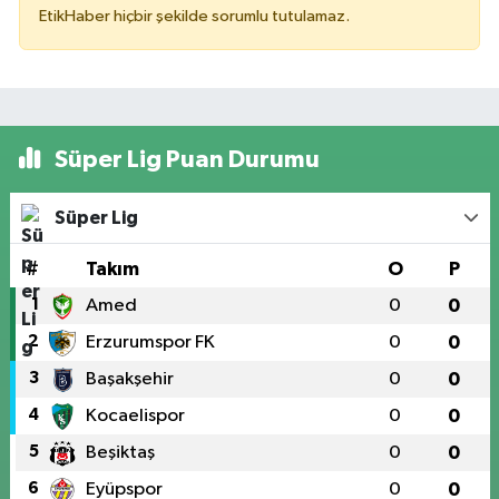
EtikHaber hiçbir şekilde sorumlu tutulamaz.
Süper Lig Puan Durumu
Süper Lig
#
Takım
O
P
1
Amed
0
0
2
Erzurumspor FK
0
0
3
Başakşehir
0
0
4
Kocaelispor
0
0
5
Beşiktaş
0
0
6
Eyüpspor
0
0