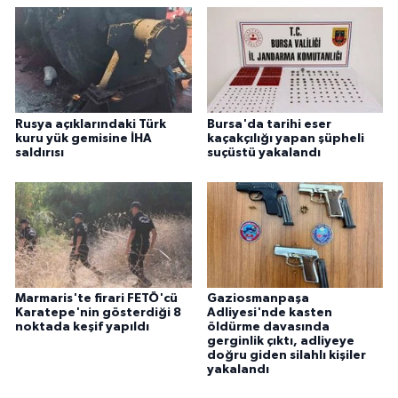
Rusya açıklarındaki Türk
Bursa'da tarihi eser
kuru yük gemisine İHA
kaçakçılığı yapan şüpheli
saldırısı
suçüstü yakalandı
Marmaris'te firari FETÖ'cü
Gaziosmanpaşa
Karatepe'nin gösterdiği 8
Adliyesi'nde kasten
noktada keşif yapıldı
öldürme davasında
gerginlik çıktı, adliyeye
doğru giden silahlı kişiler
yakalandı