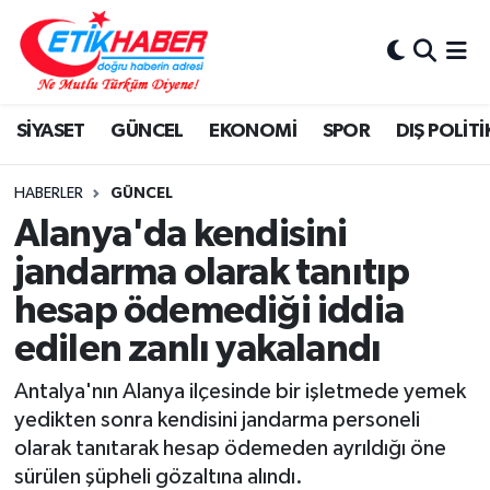
BİLİM-TEKNOLOJİ
Nöbetçi Eczaneler
SİYASET
GÜNCEL
EKONOMİ
SPOR
DIŞ POLİTİ
DIŞ POLİTİKA
Hava Durumu
DÜNYA
İstanbul Namaz Vakitleri
HABERLER
GÜNCEL
Alanya'da kendisini
EĞİTİM GENÇLİK
Trafik Durumu
jandarma olarak tanıtıp
hesap ödemediği iddia
EKONOMİ
Süper Lig Puan Durumu ve Fikstür
edilen zanlı yakalandı
KÖŞE YAZILARI
Tüm Manşetler
Antalya'nın Alanya ilçesinde bir işletmede yemek
KÜLTÜR-SANAT-MAGAZİN
Son Dakika Haberleri
yedikten sonra kendisini jandarma personeli
olarak tanıtarak hesap ödemeden ayrıldığı öne
MEDYA
Haber Arşivi
sürülen şüpheli gözaltına alındı.