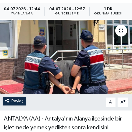
04.07.2026 - 12:44
04.07.2026 - 12:57
1 DK
ÖZEL HABER
YAYINLANMA
GÜNCELLEME
OKUNMA SÜRESI
RÖPORTAJLAR
SAĞLIK
SİYASET
GÜNCEL
SPOR
YAŞAM
Paylaş
-
+
A
A
Yerel
ANTALYA (AA) - Antalya'nın Alanya ilçesinde bir
işletmede yemek yedikten sonra kendisini