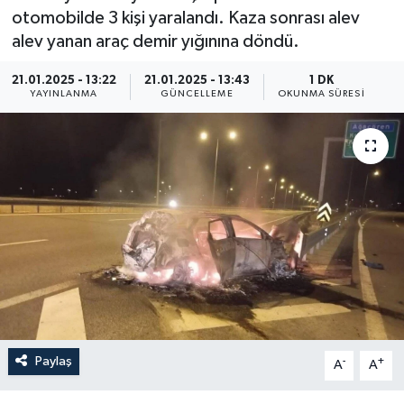
otomobilde 3 kişi yaralandı. Kaza sonrası alev
ÖZEL HABER
alev yanan araç demir yığınına döndü.
RÖPORTAJLAR
21.01.2025 - 13:22
21.01.2025 - 13:43
1 DK
YAYINLANMA
GÜNCELLEME
OKUNMA SÜRESI
SAĞLIK
SİYASET
GÜNCEL
SPOR
YAŞAM
Yerel
Paylaş
-
+
A
A