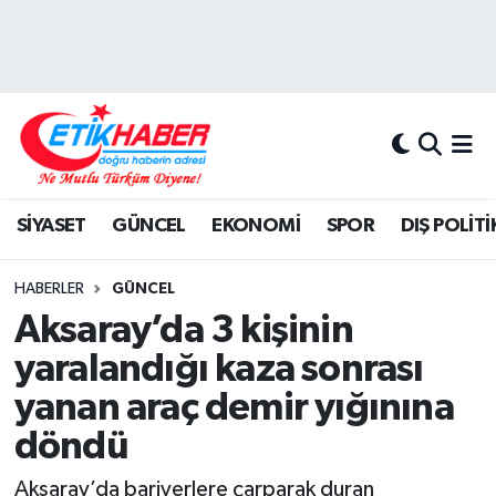
BİLİM-TEKNOLOJİ
Nöbetçi Eczaneler
DIŞ POLİTİKA
Hava Durumu
DÜNYA
İstanbul Namaz Vakitleri
SİYASET
GÜNCEL
EKONOMİ
SPOR
DIŞ POLİTİ
EĞİTİM GENÇLİK
Trafik Durumu
HABERLER
GÜNCEL
EKONOMİ
Süper Lig Puan Durumu ve Fikstür
Aksaray’da 3 kişinin
yaralandığı kaza sonrası
KÖŞE YAZILARI
Tüm Manşetler
yanan araç demir yığınına
KÜLTÜR-SANAT-MAGAZİN
Son Dakika Haberleri
döndü
MEDYA
Haber Arşivi
Aksaray’da bariyerlere çarparak duran