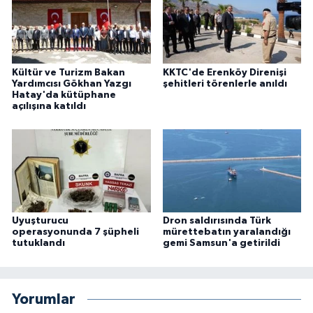
Kültür ve Turizm Bakan
KKTC'de Erenköy Direnişi
Yardımcısı Gökhan Yazgı
şehitleri törenlerle anıldı
Hatay'da kütüphane
açılışına katıldı
Uyuşturucu
Dron saldırısında Türk
operasyonunda 7 şüpheli
mürettebatın yaralandığı
tutuklandı
gemi Samsun'a getirildi
Yorumlar