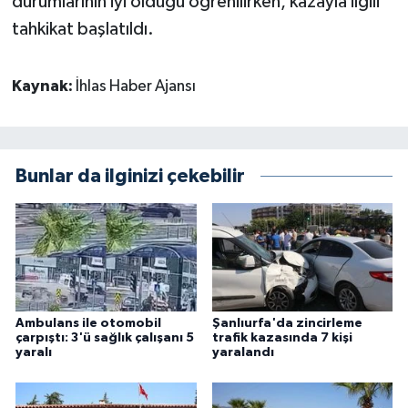
durumlarının iyi olduğu öğrenilirken, kazayla ilgili
tahkikat başlatıldı.
Kaynak:
İhlas Haber Ajansı
Bunlar da ilginizi çekebilir
Ambulans ile otomobil
Şanlıurfa'da zincirleme
çarpıştı: 3'ü sağlık çalışanı 5
trafik kazasında 7 kişi
yaralı
yaralandı