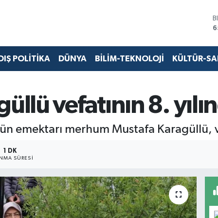
B
6
D
4
E
DIŞ POLİTİKA
DÜNYA
BİLİM-TEKNOLOJİ
KÜLTÜR-S
5
S
6
G
üllü vefatının 8. yılı
6
B
1
nün emektarı merhum Mustafa Karagüllü, vef
1 DK
NMA SÜRESI