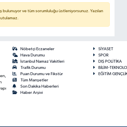
ş bulunuyor ve tüm sorumluluğu üstleniyorsunuz. Yazılan
tutulamaz.
Nöbetçi Eczaneler
SİYASET
Hava Durumu
SPOR
İstanbul Namaz Vakitleri
DIŞ POLİTİKA
Trafik Durumu
BİLİM-TEKNOLO
Puan Durumu ve Fikstür
EĞİTİM GENÇLİ
ken,
Tüm Manşetler
n
Son Dakika Haberleri
yapı
Haber Arşivi