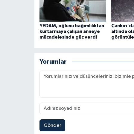
YEDAM, oğlunu bağımlılıktan
Çankırı'da
kurtarmaya çalışan anneye
altında ol
mücadelesinde güç verdi
görüntüle
Yorumlar
Gönder