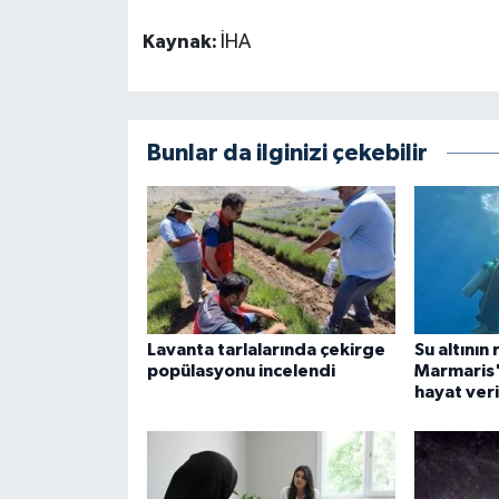
Kaynak:
İHA
Bunlar da ilginizi çekebilir
Lavanta tarlalarında çekirge
Su altının
popülasyonu incelendi
Marmaris'
hayat ver