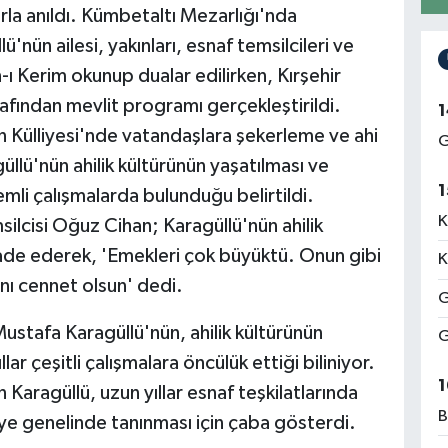
larla anıldı. Kümbetaltı Mezarlığı'nda
ün ailesi, yakınları, esnaf temsilcileri ve
ı Kerim okunup dualar edilirken, Kırşehir
rafından mevlit programı gerçekleştirildi.
1
n Külliyesi'nde vatandaşlara şekerleme ve ahi
G
güllü'nün ahilik kültürünün yaşatılması ve
1
emli çalışmalarda bulunduğu belirtildi.
K
lcisi Oğuz Cihan; Karagüllü'nün ahilik
fade ederek, 'Emekleri çok büyüktü. Onun gibi
K
nı cennet olsun' dedi.
G
Mustafa Karagüllü'nün, ahilik kültürünün
G
lar çeşitli çalışmalara öncülük ettiği biliniyor.
1
Karagüllü, uzun yıllar esnaf teşkilatlarında
B
iye genelinde tanınması için çaba gösterdi.