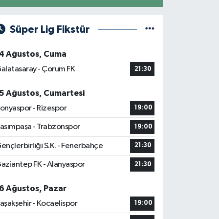
Süper Lig Fikstür
4 Ağustos, Cuma
alatasaray - Çorum FK
21:30
5 Ağustos, Cumartesi
onyaspor - Rizespor
19:00
asımpaşa - Trabzonspor
19:00
ençlerbirliği S.K. - Fenerbahçe
21:30
aziantep FK - Alanyaspor
21:30
6 Ağustos, Pazar
aşakşehir - Kocaelispor
19:00