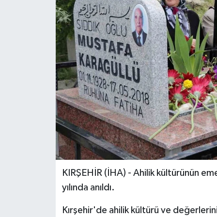
ÖZEL HABER
RÖPORTAJLAR
SAĞLIK
SİYASET
GÜNCEL
SPOR
YAŞAM
KIRŞEHİR (İHA) - Ahilik kültürünün em
yılında anıldı.
Yerel
Kırşehir'de ahilik kültürü ve değerler