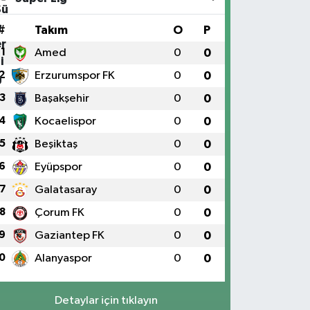
#
Takım
O
P
1
Amed
0
0
2
Erzurumspor FK
0
0
3
Başakşehir
0
0
4
Kocaelispor
0
0
5
Beşiktaş
0
0
6
Eyüpspor
0
0
7
Galatasaray
0
0
8
Çorum FK
0
0
9
Gaziantep FK
0
0
0
Alanyaspor
0
0
Detaylar için tıklayın