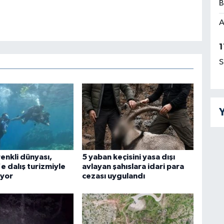
B
A
1
S
Y
 renkli dünyası,
5 yaban keçisini yasa dışı
e dalış turizmiyle
avlayan şahıslara idari para
iyor
cezası uygulandı