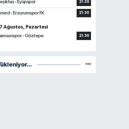
eşiktaş - Eyüpspor
21:30
med - Erzurumspor FK
21:30
7 Ağustos, Pazartesi
amsunspor - Göztepe
21:30
ükleniyor...