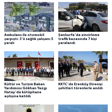
Ambulans ile otomobil
Şanlıurfa'da zincirleme
çarpıştı: 3'ü sağlık çalışanı 5
trafik kazasında 7 kişi
yaralı
yaralandı
Kültür ve Turizm Bakan
KKTC'de Erenköy Direnişi
Yardımcısı Gökhan Yazgı
şehitleri törenlerle anıldı
Hatay'da kütüphane
açılışına katıldı