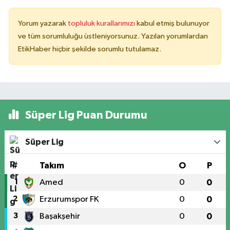
Yorum yazarak
topluluk kurallarımızı
kabul etmiş bulunuyor
ve tüm sorumluluğu üstleniyorsunuz. Yazılan yorumlardan
EtikHaber hiçbir şekilde sorumlu tutulamaz.
Süper Lig Puan Durumu
Süper Lig
#
Takım
O
P
1
Amed
0
0
2
Erzurumspor FK
0
0
3
Başakşehir
0
0