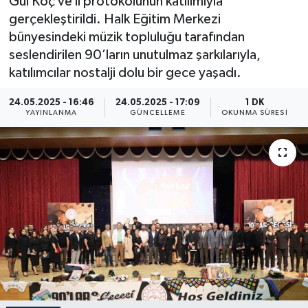
Gül Koç ve il protokolünün katılımıyla
gerçekleştirildi. Halk Eğitim Merkezi
ÖZEL HABER
bünyesindeki müzik topluluğu tarafından
seslendirilen 90’ların unutulmaz şarkılarıyla,
RÖPORTAJLAR
katılımcılar nostalji dolu bir gece yaşadı.
SAĞLIK
24.05.2025 - 16:46
24.05.2025 - 17:09
1 DK
YAYINLANMA
GÜNCELLEME
OKUNMA SÜRESI
SİYASET
GÜNCEL
SPOR
YAŞAM
Yerel