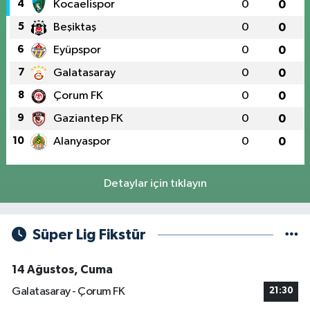
4
Kocaelispor
0
0
5
Beşiktaş
0
0
6
Eyüpspor
0
0
7
Galatasaray
0
0
8
Çorum FK
0
0
9
Gaziantep FK
0
0
10
Alanyaspor
0
0
Detaylar için tıklayın
Süper Lig Fikstür
14 Ağustos, Cuma
Galatasaray - Çorum FK
21:30