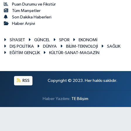
Puan Durumu ve Fikstür
Tüm Manşetler
Son Dakika Haberleri
Haber Arşivi
SİYASET
GÜNCEL
SPOR
EKONOMİ
DIŞ POLİTİKA
DÜNYA
BİLİM-TEKNOLOJİ
SAĞLIK
EĞİTİM GENÇLİK
KÜLTÜR-SANAT-MAGAZİN
RSS
Copyright © 2023. Her hakkı saklıdır.
Haber Yazılımı:
TE Bilişim