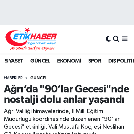
BİLİM-TEKNOLOJİ
Nöbetçi Eczaneler
DIŞ POLİTİKA
Hava Durumu
DÜNYA
İstanbul Namaz Vakitleri
SİYASET
GÜNCEL
EKONOMİ
SPOR
DIŞ POLİTİ
EĞİTİM GENÇLİK
Trafik Durumu
HABERLER
GÜNCEL
EKONOMİ
Süper Lig Puan Durumu ve Fikstür
Ağrı’da "90’lar Gecesi"nde
nostalji dolu anlar yaşandı
KÖŞE YAZILARI
Tüm Manşetler
Ağrı Valiliği himayelerinde, İl Milli Eğitim
KÜLTÜR-SANAT-MAGAZİN
Son Dakika Haberleri
Müdürlüğü koordinesinde düzenlenen "90’lar
Gecesi" etkinliği, Vali Mustafa Koç, eşi Neslihan
MEDYA
Haber Arşivi