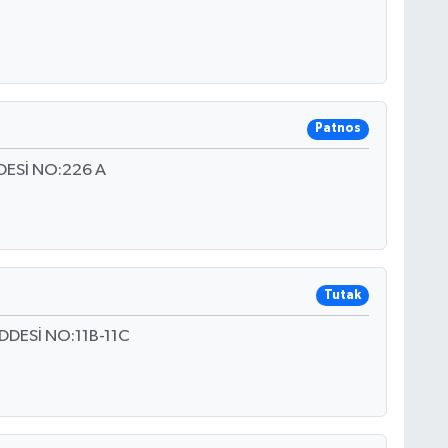
Patnos
ESİ NO:226 A
Tutak
DESİ NO:11B-11C