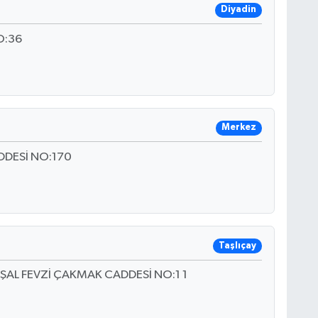
Diyadin
O:36
Merkez
DDESİ NO:170
Taşlıçay
ŞAL FEVZİ ÇAKMAK CADDESİ NO:1 1