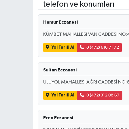
telefon ve konumları
ÖZEL HABER
Hamur Eczanesi
RÖPORTAJLAR
KÜMBET MAHALLESİ VAN CADDESİ NO:
SAĞLIK
Yol Tarifi Al
0 (472) 616 71 72
SİYASET
GÜNCEL
Sultan Eczanesi
ULUYOL MAHALLESİ AĞRI CADDESİ NO:6
SPOR
Yol Tarifi Al
0 (472) 312 08 87
YAŞAM
Yerel
Eren Eczanesi