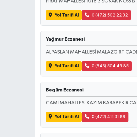
FIRAT MAHALLESİ 1018 3 SOKAK NO:8 B
Yol Tarifi Al
0 (472) 502 22 32
Yağmur Eczanesi
ALPASLAN MAHALLESİ MALAZGİRT CADD
Yol Tarifi Al
0 (543) 504 49 85
Begüm Eczanesi
CAMİ MAHALLESİ KAZIM KARABEKİR CAD
Yol Tarifi Al
0 (472) 411 31 89