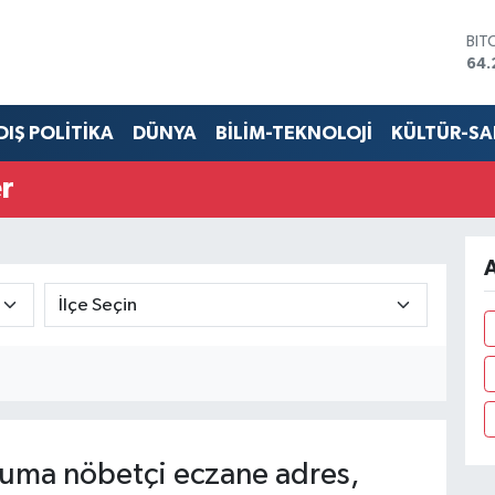
BIT
64.
DO
47,
EU
DIŞ POLİTİKA
DÜNYA
BİLİM-TEKNOLOJİ
KÜLTÜR-S
55
STE
r
64,
GRA
651
BİS
A
13.
ma nöbetçi eczane adres,