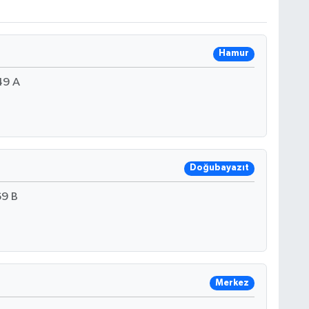
Hamur
49 A
Doğubayazıt
9 B
Merkez