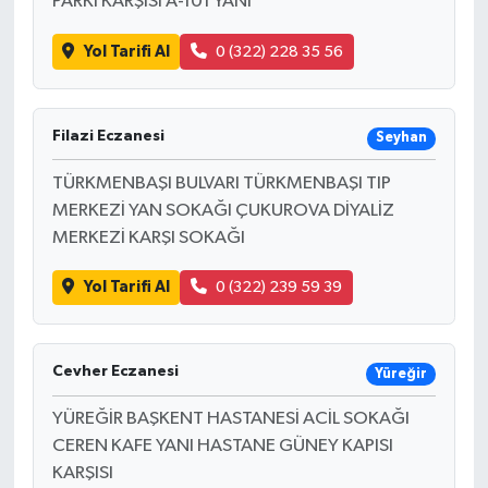
PARKI KARŞISI A-101 YANI
Yol Tarifi Al
0 (322) 228 35 56
Filazi Eczanesi
Seyhan
TÜRKMENBAŞI BULVARI TÜRKMENBAŞI TIP
MERKEZİ YAN SOKAĞI ÇUKUROVA DİYALİZ
MERKEZİ KARŞI SOKAĞI
Yol Tarifi Al
0 (322) 239 59 39
Cevher Eczanesi
Yüreğir
YÜREĞİR BAŞKENT HASTANESİ ACİL SOKAĞI
CEREN KAFE YANI HASTANE GÜNEY KAPISI
KARŞISI