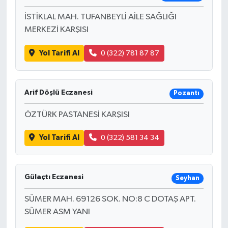
İSTİKLAL MAH. TUFANBEYLİ AİLE SAĞLIĞI
MERKEZİ KARŞISI
Yol Tarifi Al
0 (322) 781 87 87
Arif Döşlü Eczanesi
Pozantı
ÖZTÜRK PASTANESİ KARŞISI
Yol Tarifi Al
0 (322) 581 34 34
Gülaçtı Eczanesi
Seyhan
SÜMER MAH. 69126 SOK. NO:8 C DOTAŞ APT.
SÜMER ASM YANI