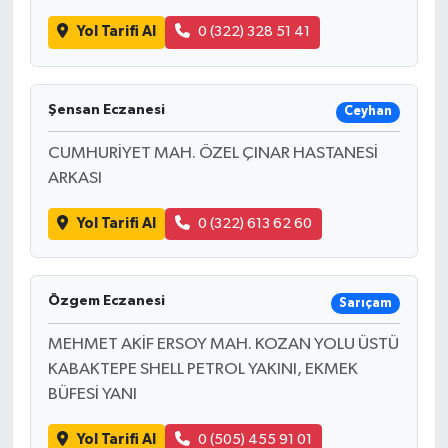
Yol Tarifi Al
0 (322) 328 51 41
Şensan Eczanesi
Ceyhan
CUMHURİYET MAH. ÖZEL ÇINAR HASTANESİ
ARKASI
Yol Tarifi Al
0 (322) 613 62 60
Özgem Eczanesi
Sarıçam
MEHMET AKİF ERSOY MAH. KOZAN YOLU ÜSTÜ
KABAKTEPE SHELL PETROL YAKINI, EKMEK
BÜFESİ YANI
Yol Tarifi Al
0 (505) 455 91 01