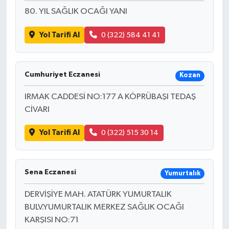
80. YIL SAĞLIK OCAĞI YANI
Yol Tarifi Al
0 (322) 584 41 41
Cumhuriyet Eczanesi
Kozan
IRMAK CADDESİ NO:177 A KÖPRÜBAŞI TEDAŞ
CİVARI
Yol Tarifi Al
0 (322) 515 30 14
Sena Eczanesi
Yumurtalık
DERVİŞİYE MAH. ATATÜRK YUMURTALIK
BULV.YUMURTALIK MERKEZ SAĞLIK OCAĞI
KARŞISI NO:71