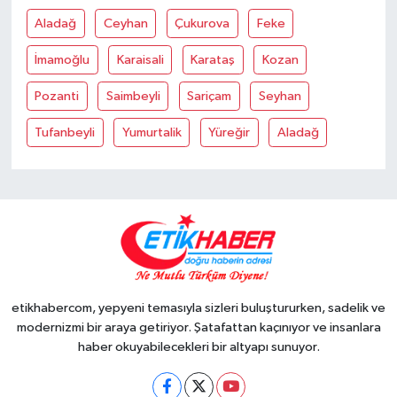
Aladağ
Ceyhan
Çukurova
Feke
İmamoğlu
Karaisali
Karataş
Kozan
Pozanti
Saimbeyli
Sariçam
Seyhan
Tufanbeyli
Yumurtalik
Yüreğir
Aladağ
etikhabercom, yepyeni temasıyla sizleri buluştururken, sadelik ve
modernizmi bir araya getiriyor. Şatafattan kaçınıyor ve insanlara
haber okuyabilecekleri bir altyapı sunuyor.