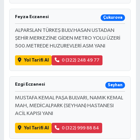
Feyza Eczanesi
Çukurova
ALPARSLAN TÜRKEŞ BULV.HASAN USTADAN
ŞEHİR MERKEZİNE GİDEN METRO YOLU ÜZERİ
500.METREDE HUZUREVLERİ ASM YANI
Yol Tarifi Al
0 (322) 248 49 77
Ezgi Eczanesi
Seyhan
MUSTAFA KEMAL PAŞA BULVARI, NAMIK KEMAL
MAH, MEDİCALPARK (SEYHAN) HASTANESI
ACİL KAPISI YANI
Yol Tarifi Al
0 (322) 999 88 84