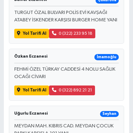
Çukurova
TURGUT ÖZAL BULVARI POLİS EVİ KAVŞAĞI
ATABEY İSKENDER KARŞISI BURGER HOME YANI
Yol Tarifi Al
0 (322) 233 95 18
Özkan Eczanesi
İmamoğlu
FEHMİ ÖZEL TÜRKAY CADDESİ 4 NOLU SAĞLIK
OCAĞI CİVARI
Yol Tarifi Al
0 (322) 892 21 21
Uğurlu Eczanesi
Seyhan
MEYDAN MAH. KIBRIS CAD. MEYDAN ÇOCUK