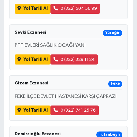
Yol Tarifi Al
0 (322) 504 56 99
Şevki Eczanesi
Yüreğir
PTT EVLERİ SAĞLIK OCAĞI YANI
Yol Tarifi Al
0 (322) 329 11 24
Gizem Eczanesi
Feke
FEKE İLÇE DEVLET HASTANESİ KARŞI ÇAPRAZI
Yol Tarifi Al
0 (322) 741 25 76
Demircioğlu Eczanesi
Tufanbeyli