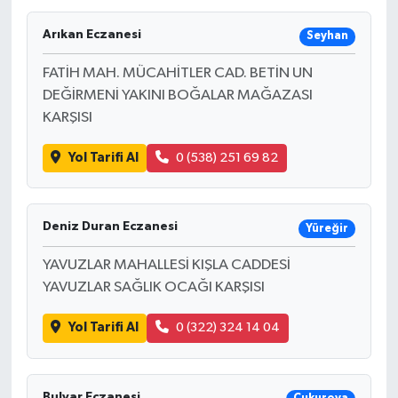
Arıkan Eczanesi
Seyhan
FATİH MAH. MÜCAHİTLER CAD. BETİN UN
DEĞİRMENİ YAKINI BOĞALAR MAĞAZASI
KARŞISI
Yol Tarifi Al
0 (538) 251 69 82
Deniz Duran Eczanesi
Yüreğir
YAVUZLAR MAHALLESİ KIŞLA CADDESİ
YAVUZLAR SAĞLIK OCAĞI KARŞISI
Yol Tarifi Al
0 (322) 324 14 04
Bulvar Eczanesi