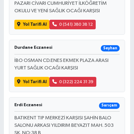
PAZARI CİVARI CUMHURİYET İLKÖĞRETİM
OKULU VE YENİ SAĞLIK OCAĞI KARŞISI
Yol Tarifi Al
0 (541) 380 38 12
Durdane Eczanesi
Seyhan
İBO OSMAN CD.ENES EKMEK PLAZA ARASI
YURT SAĞLIK OCAĞI KARŞISI
Yol Tarifi Al
0 (322) 224 31 39
Erdi Eczanesi
Sarıçam
BATIKENT TIP MERKEZİ KARŞISI ŞAHİN BALO
SALONU ARKASI YILDIRIM BEYAZIT MAH. 503
SK. NO:38 B