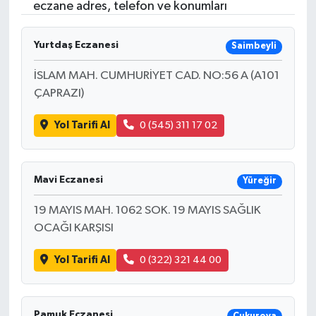
eczane adres, telefon ve konumları
ÖZEL HABER
Yurtdaş Eczanesi
Saimbeyli
RÖPORTAJLAR
İSLAM MAH. CUMHURİYET CAD. NO:56 A (A101
ÇAPRAZI)
SAĞLIK
Yol Tarifi Al
0 (545) 311 17 02
SİYASET
GÜNCEL
Mavi Eczanesi
Yüreğir
SPOR
19 MAYIS MAH. 1062 SOK. 19 MAYIS SAĞLIK
OCAĞI KARŞISI
YAŞAM
Yol Tarifi Al
0 (322) 321 44 00
Yerel
Pamuk Eczanesi