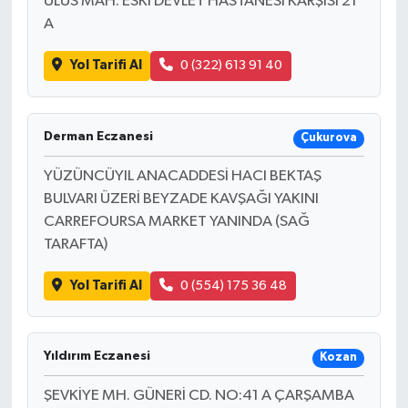
ULUS MAH. ESKİ DEVLET HASTANESİ KARŞISI 21
A
Yol Tarifi Al
0 (322) 613 91 40
Derman Eczanesi
Çukurova
YÜZÜNCÜYIL ANACADDESİ HACI BEKTAŞ
BULVARI ÜZERİ BEYZADE KAVŞAĞI YAKINI
CARREFOURSA MARKET YANINDA (SAĞ
TARAFTA)
Yol Tarifi Al
0 (554) 175 36 48
Yıldırım Eczanesi
Kozan
ŞEVKİYE MH. GÜNERİ CD. NO:41 A ÇARŞAMBA