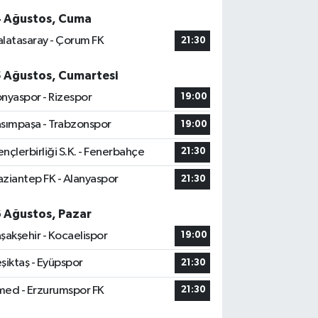
4 Ağustos, Cuma
latasaray - Çorum FK
21:30
5 Ağustos, Cumartesi
nyaspor - Rizespor
19:00
sımpaşa - Trabzonspor
19:00
nçlerbirliği S.K. - Fenerbahçe
21:30
ziantep FK - Alanyaspor
21:30
6 Ağustos, Pazar
şakşehir - Kocaelispor
19:00
şiktaş - Eyüpspor
21:30
ed - Erzurumspor FK
21:30