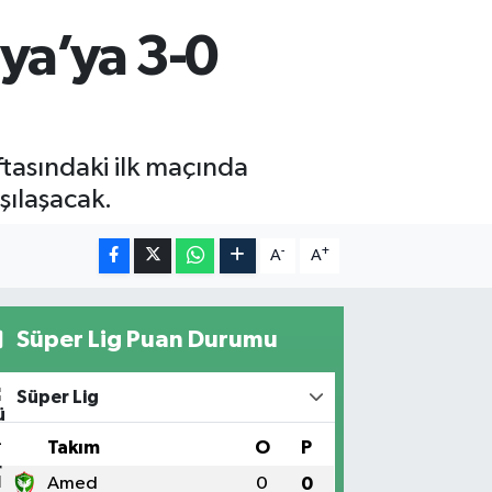
11
%0.38
ALTIN
nya’ya 3-0
55
%0
00
9
%-14
ftasındaki ilk maçında
şılaşacak.
-
+
A
A
Süper Lig Puan Durumu
Süper Lig
#
Takım
O
P
1
Amed
0
0