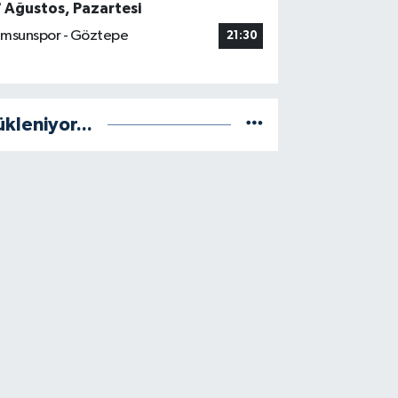
7 Ağustos, Pazartesi
msunspor - Göztepe
21:30
ükleniyor...