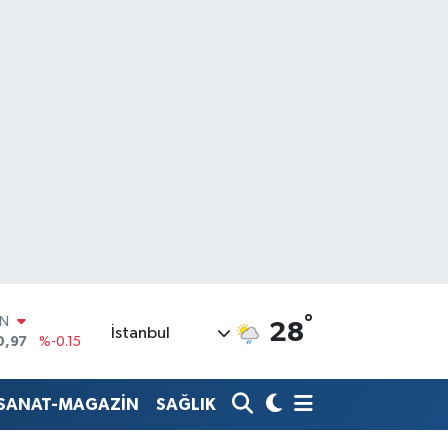
IN
°
28
İstanbul
0,97
%-0.15
R
36
%0.18
-SANAT-MAGAZİN
SAĞLIK
10
%0.32
İN