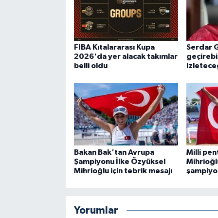
FIBA Kıtalararası Kupa
Serdar G
2026'da yer alacak takımlar
geçirebi
belli oldu
izletece
Bakan Bak'tan Avrupa
Milli pe
Şampiyonu İlke Özyüksel
Mihrioğl
Mihrioğlu için tebrik mesajı
şampiyo
Yorumlar