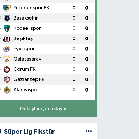
2
Erzurumspor FK
0
0
3
Başakşehir
0
0
4
Kocaelispor
0
0
5
Beşiktaş
0
0
6
Eyüpspor
0
0
7
Galatasaray
0
0
8
Çorum FK
0
0
9
Gaziantep FK
0
0
0
Alanyaspor
0
0
Detaylar için tıklayın
Süper Lig Fikstür