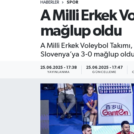
HABERLER
SPOR
ÖZEL HABER
A Milli Erkek V
RÖPORTAJLAR
mağlup oldu
SAĞLIK
A Milli Erkek Voleybol Takımı,
Slovenya’ya 3-0 mağlup oldu. 
SİYASET
25.06.2025 - 17:38
25.06.2025 - 17:47
GÜNCEL
YAYINLANMA
GÜNCELLEME
SPOR
YAŞAM
Yerel