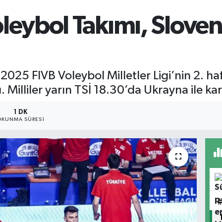
64,48
GRAM 
oleybol Takımı, Slove
6660.
BİST1
13.77
 2025 FIVB Voleybol Milletler Ligi’nin 2. ha
Milliler yarın TSİ 18.30’da Ukrayna ile kar
1 DK
OKUNMA SÜRESI