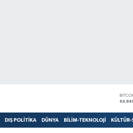
BITCO
64.84
DOLA
47,74
EURO
DIŞ POLİTİKA
DÜNYA
BİLİM-TEKNOLOJİ
KÜLTÜR
55,25
STERL