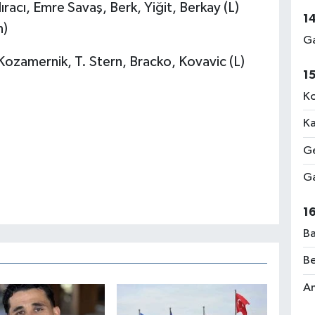
racı, Emre Savaş, Berk, Yiğit, Berkay (L)
1
n)
Ga
Kozamernik, T. Stern, Bracko, Kovavic (L)
1
Ko
Ka
Ge
Ga
1
Ba
Be
Am