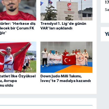
1
Sa
ürler: 'Herkese diş
Trendyol 1. Lig'de günün
lecek bir Çorum FK
VAR'ları açıklandı
ğiz'
Y
ntatlet İlke Özyüksel
Down Judo Milli Takımı,
u, Avrupa
İsveç'te 7 madalya kazandı
nu oldu